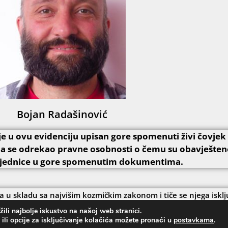
Bojan Radašinović
u ovu evidenciju upisan gore spomenuti živi čovjek t
a se odrekao pravne osobnosti o čemu su obavješten
 zajednice u gore spomenutim dokumentima.
a u skladu sa najvišim kozmičkim zakonom i tiče se njega isklju
vjeka aktivira kozmičke zakone uzroka i posljedice te će svatk
li najbolje iskustvo na našoj web stranici.
akonu morati iskusiti posljedice svojeg djelovanja.
 ili opcije za isključivanje kolačića možete pronaći u
postavkama
.