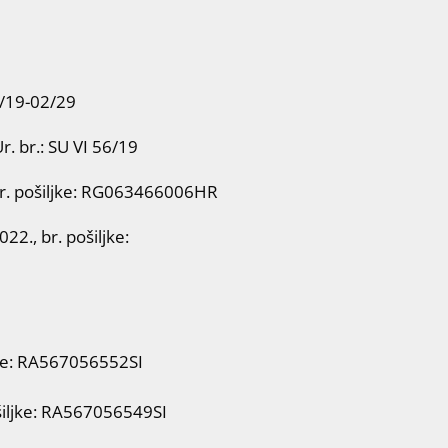
1/19-02/29
. br.: SU VI 56/19
br. pošiljke: RG063466006HR
2., br. pošiljke:
jke: RA567056552SI
šiljke: RA567056549SI