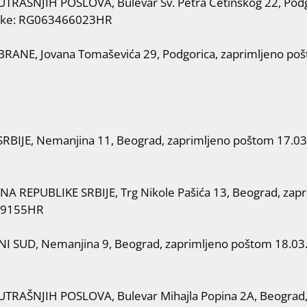
RAŠNJIH POSLOVA, Bulevar Sv. Petra Cetinskog 22, Podg
iljke: RG063466023HR
NE, Jovana Tomaševića 29, Podgorica, zaprimljeno pošto
BIJE, Nemanjina 11, Beograd, zaprimljeno poštom 17.03.20
REPUBLIKE SRBIJE, Trg Nikole Pašića 13, Beograd, zapr
599155HR
SUD, Nemanjina 9, Beograd, zaprimljeno poštom 18.03.20
RAŠNJIH POSLOVA, Bulevar Mihajla Popina 2A, Beograd,