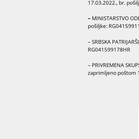
17.03.2022., br. poš
–
MINISTARSTVO ODBRA
pošiljke: RG041599
– SRBSKA PATRIJARŠIJA
RG041599178HR
– PRIVREMENA SKUPŠ
zaprimljeno poštom 