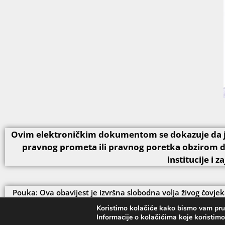
Ovim elektroničkim dokumentom se dokazuje da je 
pravnog prometa ili pravnog poretka obzirom d
institucije i
Pouka: Ova obavijest je izvršna slobodna volja živog čovjek
upućen prigovor. Djelovanje protiv slobodne volje živog čo
Koristimo kolačiće kako bismo vam pruži
prema kozmičkom z
Informacije o kolačićima koje koristimo