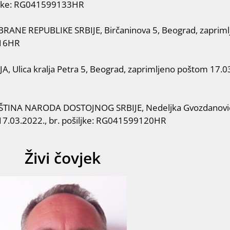
iljke: RG041599133HR
NE REPUBLIKE SRBIJE, Birčaninova 5, Beograd, zaprimlj
116HR
, Ulica kralja Petra 5, Beograd, zaprimljeno poštom 17.03.
TINA NARODA DOSTOJNOG SRBIJE, Nedeljka Gvozdanovića
17.03.2022., br. pošiljke: RG041599120HR
Živi čovjek