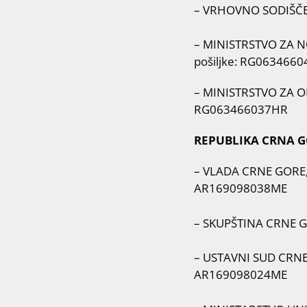
– VRHOVNO SODIŠČE, T
– MINISTRSTVO ZA NOT
pošiljke: RG063466
– MINISTRSTVO ZA OBR
RG063466037HR
REPUBLIKA CRNA 
– VLADA CRNE GORE, K
AR169098038ME
– SKUPŠTINA CRNE GOR
– USTAVNI SUD CRNE 
AR169098024ME