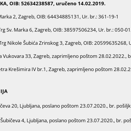
A, OIB: 52634238587, uručeno 14.02.2019.
Marka 2, Zagreb, OIB: 64434885131, Ur. br.: 361-19-1
g Sv. Marka 6, Zagreb, OIB: 38597506234, Ur. br.: 050-0
g Nikole Šubića Zrinskog 3, Zagreb, OIB: 20599635268, Ur
a Vukovara 33, Zagreb, zaprimljeno poštom 28.02.2022., 
tra Krešimira IV br.1, Zagreb, zaprimljeno poštom 28.02.202
IJA
čeva 20, Ljubljana, poslano poštom 23.07.2020., br. pošil
ubičeva 4, Ljubljana, poslano poštom 23.07.2020., br. po