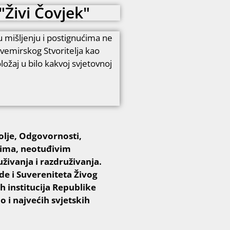
"Živi Čovjek"
u mišljenju i postignućima ne
Svemirskog Stvoritelja kao
ložaj u bilo kakvoj svjetovnoj
olje, Odgovornosti,
nima, neotuđivim
ivanja i razdruživanja.
 i Suvereniteta Živog
 institucija Republike
o i najvećih svjetskih