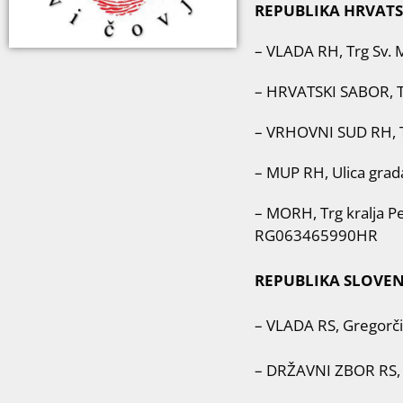
REPUBLIKA HRVATSK
– VLADA RH, Trg Sv. 
– HRVATSKI SABOR, Tr
– VRHOVNI SUD RH, Tr
– MUP RH, Ulica grad
– MORH, Trg kralja Pe
RG063465990HR
REPUBLIKA SLOVEN
– VLADA RS, Gregorči
– DRŽAVNI ZBOR RS, Š