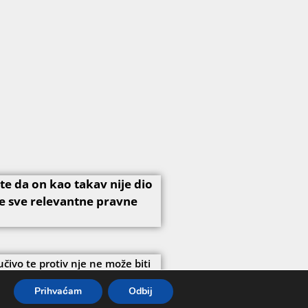
e da on kao takav nije dio
e sve relevantne pravne
čivo te protiv nje ne može biti
o tko ne poštuje slobodnu volju
Prihvaćam
Odbij