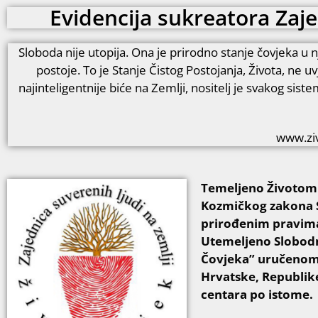
Evidencija sukreatora Zaje
Sloboda nije utopija. Ona je prirodno stanje čovjeka u 
postoje. To je Stanje Čistog Postojanja, Života, ne
najinteligentnije biće na Zemlji, nositelj je svakog sist
www.ziv
Temeljeno Životom i
Kozmičkog zakona S
prirođenim pravima
Utemeljeno Slobod
Čovjeka” uručenom Č
Hrvatske, Republike
centara po istome.