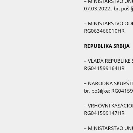
– MINISTARSTVO UNUT
07.03.2022., br. poš
– MINISTARSTVO ODBRA
RG063466010HR
REPUBLIKA SRBIJA
– VLADA REPUBLIKE SR
RG041599164HR
–
NARODNA SKUPŠTINA 
br. pošiljke: RG041
– VRHOVNI KASACIONI 
RG041599147HR
– MINISTARSTVO UNUT