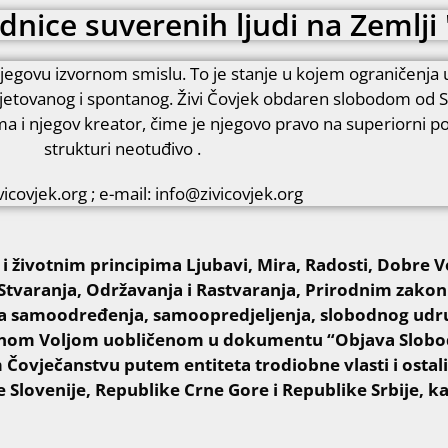
dnice suverenih ljudi na Zemlji 
njegovu izvornom smislu. To je stanje u kojem ograničenja 
 uvjetovanog i spontanog. Živi Čovjek obdaren slobodom od 
ema i njegov kreator, čime je njegovo pravo na superiorni po
strukturi neotuđivo .
icovjek.org ; e-mail: info@zivicovjek.org
 životnim principima Ljubavi, Mira, Radosti, Dobre V
tvaranja, Održavanja i Rastvaranja, Prirodnim zako
 samoodređenja, samoopredjeljenja, slobodnog udruž
nom Voljom uobličenom u dokumentu “Objava Slobode
ovječanstvu putem entiteta trodiobne vlasti i ostalih
 Slovenije, Republike Crne Gore i Republike Srbije, ka