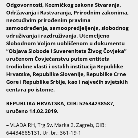
Odgovornosti, Kozmičkog zakona Stvaranja,
Održavanja i Rastvaranja, Prirodnim zakonima,
neotuđivim prirođenim pravima
samoodređenja, samoopredjeljenja, slobodnog
udruživanja i razdruživanja. Utemeljeno
Slobodnom Voljom uobličenom u dokumentu
“Objava Slobode i Suvereniteta Živog Čovjeka”
uručenom Čovječanstvu putem entiteta
trodiobne vlasti i ostalih institucija Republike
Hrvatske, Republike Slovenije, Republike Crne
Gore i Republike Srbije, kao i najvećih svjetskih
centara po istome.
REPUBLIKA HRVATSKA, OIB: 52634238587,
uručeno 14.02.2019.
– VLADA RH, Trg Sv. Marka 2, Zagreb, OIB:
64434885131, Ur. br.: 361-19-1