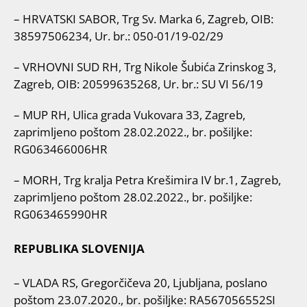
– HRVATSKI SABOR, Trg Sv. Marka 6, Zagreb, OIB:
38597506234, Ur. br.: 050-01/19-02/29
– VRHOVNI SUD RH, Trg Nikole Šubića Zrinskog 3,
Zagreb, OIB: 20599635268, Ur. br.: SU VI 56/19
– MUP RH, Ulica grada Vukovara 33, Zagreb,
zaprimljeno poštom 28.02.2022., br. pošiljke:
RG063466006HR
– MORH, Trg kralja Petra Krešimira IV br.1, Zagreb,
zaprimljeno poštom 28.02.2022., br. pošiljke:
RG063465990HR
REPUBLIKA SLOVENIJA
– VLADA RS, Gregorčičeva 20, Ljubljana, poslano
poštom 23.07.2020., br. pošiljke: RA567056552SI