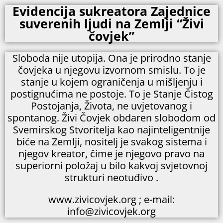
Evidencija sukreatora Zajednice
suverenih ljudi na Zemlji “Živi
čovjek”
Sloboda nije utopija. Ona je prirodno stanje
čovjeka u njegovu izvornom smislu. To je
stanje u kojem ograničenja u mišljenju i
postignućima ne postoje. To je Stanje Čistog
Postojanja, Života, ne uvjetovanog i
spontanog. Živi Čovjek obdaren slobodom od
Svemirskog Stvoritelja kao najinteligentnije
biće na Zemlji, nositelj je svakog sistema i
njegov kreator, čime je njegovo pravo na
superiorni položaj u bilo kakvoj svjetovnoj
strukturi neotuđivo .
www.zivicovjek.org ; e-mail:
info@zivicovjek.org