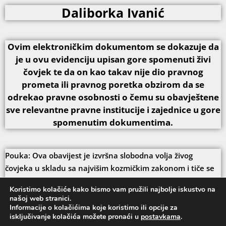
Daliborka Ivanić
Ovim elektroničkim dokumentom se dokazuje da
je u ovu evidenciju upisan gore spomenuti živi
čovjek te da on kao takav nije dio pravnog
prometa ili pravnog poretka obzirom da se
odrekao pravne osobnosti o čemu su obavještene
sve relevantne pravne institucije i zajednice u gore
spomenutim dokumentima.
Pouka: Ova obavijest je izvršna slobodna volja živog
čovjeka u skladu sa najvišim kozmičkim zakonom i tiče se
njega isključivo te protiv nje ne može biti upućen prigovor.
Koristimo kolačiće kako bismo vam pružili najbolje iskustvo na
Djelovanje protiv slobodne volje živog čovjeka aktivira
našoj web stranici.
kozmičke zakone uzroka i posljedice te će svatko tko ne
Informacije o kolačićima koje koristimo ili opcije za
isključivanje kolačića možete pronaći u
postavkama
.
poštuje slobodnu volju prema kozmičkom zakonu morati