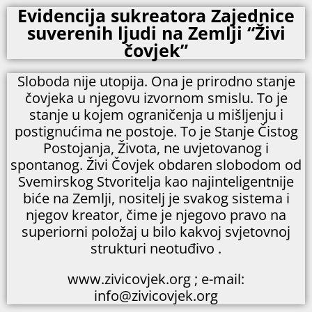
Evidencija sukreatora Zajednice
suverenih ljudi na Zemlji “Živi
čovjek”
Sloboda nije utopija. Ona je prirodno stanje
čovjeka u njegovu izvornom smislu. To je
stanje u kojem ograničenja u mišljenju i
postignućima ne postoje. To je Stanje Čistog
Postojanja, Života, ne uvjetovanog i
spontanog. Živi Čovjek obdaren slobodom od
Svemirskog Stvoritelja kao najinteligentnije
biće na Zemlji, nositelj je svakog sistema i
njegov kreator, čime je njegovo pravo na
superiorni položaj u bilo kakvoj svjetovnoj
strukturi neotuđivo .
www.zivicovjek.org ; e-mail:
info@zivicovjek.org