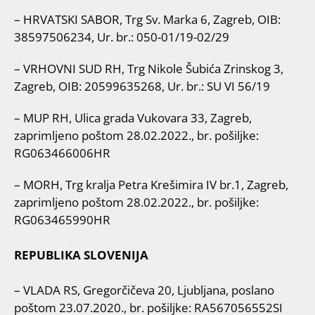
– HRVATSKI SABOR, Trg Sv. Marka 6, Zagreb, OIB:
38597506234, Ur. br.: 050-01/19-02/29
– VRHOVNI SUD RH, Trg Nikole Šubića Zrinskog 3,
Zagreb, OIB: 20599635268, Ur. br.: SU VI 56/19
– MUP RH, Ulica grada Vukovara 33, Zagreb,
zaprimljeno poštom 28.02.2022., br. pošiljke:
RG063466006HR
– MORH, Trg kralja Petra Krešimira IV br.1, Zagreb,
zaprimljeno poštom 28.02.2022., br. pošiljke:
RG063465990HR
REPUBLIKA SLOVENIJA
– VLADA RS, Gregorčičeva 20, Ljubljana, poslano
poštom 23.07.2020., br. pošiljke: RA567056552SI