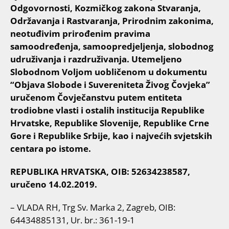
Odgovornosti, Kozmičkog zakona Stvaranja,
Održavanja i Rastvaranja, Prirodnim zakonima,
neotuđivim prirođenim pravima
samoodređenja, samoopredjeljenja, slobodnog
udruživanja i razdruživanja. Utemeljeno
Slobodnom Voljom uobličenom u dokumentu
“Objava Slobode i Suvereniteta Živog Čovjeka”
uručenom Čovječanstvu putem entiteta
trodiobne vlasti i ostalih institucija Republike
Hrvatske, Republike Slovenije, Republike Crne
Gore i Republike Srbije, kao i najvećih svjetskih
centara po istome.
REPUBLIKA HRVATSKA, OIB: 52634238587,
uručeno 14.02.2019.
– VLADA RH, Trg Sv. Marka 2, Zagreb, OIB:
64434885131, Ur. br.: 361-19-1