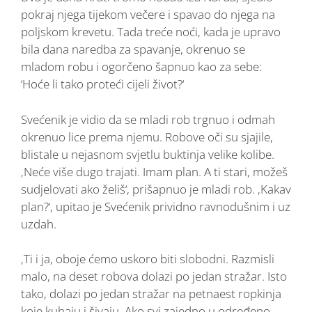
pokraj njega tijekom večere i spavao do njega na
poljskom krevetu. Tada treće noći, kada je upravo
bila dana naredba za spavanje, okrenuo se
mladom robu i ogorčeno šapnuo kao za sebe:
‘Hoće li tako proteći cijeli život?‘
Svećenik je vidio da se mladi rob trgnuo i odmah
okrenuo lice prema njemu. Robove oči su sjajile,
blistale u nejasnom svjetlu buktinja velike kolibe.
‚Neće više dugo trajati. Imam plan. A ti stari, možeš
sudjelovati ako želiš‘, prišapnuo je mladi rob. ‚Kakav
plan?‘, upitao je Svećenik prividno ravnodušnim i uz
uzdah.
‚Ti i ja, oboje ćemo uskoro biti slobodni. Razmisli
malo, na deset robova dolazi po jedan stražar. Isto
tako, dolazi po jedan stražar na petnaest ropkinja
koje kuhaju i šivaju. Ako svi zajedno u određeno