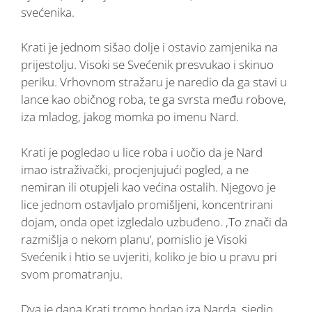
svećenika.
Krati je jednom sišao dolje i ostavio zamjenika na
prijestolju. Visoki se Svećenik presvukao i skinuo
periku. Vrhovnom stražaru je naredio da ga stavi u
lance kao običnog roba, te ga svrsta među robove,
iza mladog, jakog momka po imenu Nard.
Krati je pogledao u lice roba i uočio da je Nard
imao istraživački, procjenjujući pogled, a ne
nemiran ili otupjeli kao većina ostalih. Njegovo je
lice jednom ostavljalo promišljeni, koncentrirani
dojam, onda opet izgledalo uzbuđeno. ‚To znači da
razmišlja o nekom planu‘, pomislio je Visoki
Svećenik i htio se uvjeriti, koliko je bio u pravu pri
svom promatranju.
Dva je dana Krati tromo hodao iza Narda, sjedio