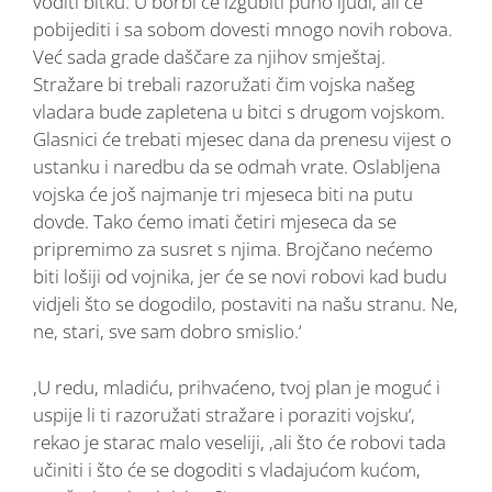
voditi bitku. U borbi će izgubiti puno ljudi, ali će
pobijediti i sa sobom dovesti mnogo novih robova.
Već sada grade daščare za njihov smještaj.
Stražare bi trebali razoružati čim vojska našeg
vladara bude zapletena u bitci s drugom vojskom.
Glasnici će trebati mjesec dana da prenesu vijest o
ustanku i naredbu da se odmah vrate. Oslabljena
vojska će još najmanje tri mjeseca biti na putu
dovde. Tako ćemo imati četiri mjeseca da se
pripremimo za susret s njima. Brojčano nećemo
biti lošiji od vojnika, jer će se novi robovi kad budu
vidjeli što se dogodilo, postaviti na našu stranu. Ne,
ne, stari, sve sam dobro smislio.‘
,U redu, mladiću, prihvaćeno, tvoj plan je moguć i
uspije li ti razoružati stražare i poraziti vojsku‘,
rekao je starac malo veseliji, ‚ali što će robovi tada
učiniti i što će se dogoditi s vladajućom kućom,