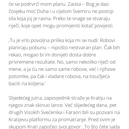
će se podrvrći mom planu. Zaista – Bog je dao
čovjeku moć Duha i u cijelom Svemiru ne postoji
sila koja joj je ravna. Preko te snage se stvaraju
riječi, koje opet mogu promijeniti kotač povijesti.
‚Tu je vrlo povoljna prilika koja mi se nudi: Robovi
planiraju pobunu – nipošto nestvaran plan. Čak bih
rekao, mogao bi im donijeti dosta dobre
privremene rezultate. No, samo nekoliko riječi od
mene, a ja ću ne samo same robove, već i njihove
potomke, pa čak i vladare robova, na tisućljeća
baciti na koljena.‘
Slijedećeg jutra, zapovjednik straže je Kratiju na
njegov znak skinuo lance. Već slijedećeg dana, pet
drugih Visokih Svećenika i Faraon bili su pozvani na
Kratijevu platformu za promatranje. Pred ovim je
skupom Krati započeo svoj govor: ‚To što ćete sada