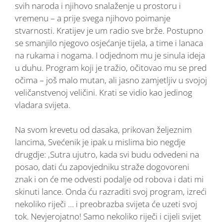
svih naroda i njihovo snalaženje u prostoru i
vremenu – a prije svega njihovo poimanje
stvarnosti. Kratijev je um radio sve brže. Postupno
se smanjilo njegovo osjećanje tijela, a time i lanaca
na rukama i nogama. I odjednom mu je sinula ideja
u duhu. Program koji je tražio, očitovao mu se pred
očima – još malo mutan, ali jasno zamjetljiv u svojoj
veličanstvenoj veličini. Krati se vidio kao jedinog
vladara svijeta.
Na svom krevetu od dasaka, prikovan željeznim
lancima, Svećenik je ipak u mislima bio negdje
drugdje: ‚Sutra ujutro, kada svi budu odvedeni na
posao, dati ću zapovjedniku straže dogovoreni
znak i on će me odvesti podalje od robova i dati mi
skinuti lance. Onda ću razraditi svoj program, izreći
nekoliko riječi … i preobrazba svijeta će uzeti svoj
tok. Nevjerojatno! Samo nekoliko riječi i cijeli svijet