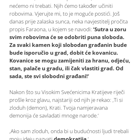
nećemo ni trebati. Njih ćemo također učiniti
robovima. Vjerujte mi, to je moguće postići. Još
danas prije zalaska sunca, neka navjestitelj pročita
propis Faraona, u kojem se navodi:
‘Sutra u zoru
svim robovima će se odobriti puna sloboda.
Za svaki kamen koji slobodan građanin bude
bude isporučio u grad, dobit će kovanicu.
Kovanice se mogu zamijeniti za hranu, odjeću,
stan, palače u gradu, ili čak vlastiti grad. Od
sada, ste svi slobodni građani!‘
Nakon što su Visokim Svećenicima Kratijeve riječi
prošle kroz glavu, najstariji od njih je rekao: ‚Ti si
zloduh (demon), Krati. Tvoja namjeravana
demonija će savladati mnoge narode.‘
‚Ako sam zloduh, onda bi u budućnosti ljudi trebali
moju ideju nazvati
demokratija
.‘