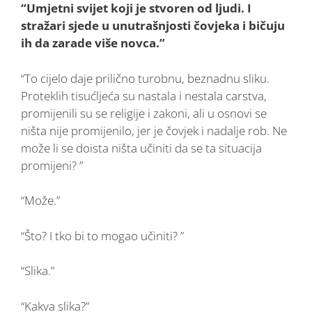
“Umjetni svijet koji je stvoren od ljudi. I
stražari sjede u unutrašnjosti čovjeka i bičuju
ih da zarade više novca.”
“To cijelo daje prilično turobnu, beznadnu sliku.
Proteklih tisućljeća su nastala i nestala carstva,
promijenili su se religije i zakoni, ali u osnovi se
ništa nije promijenilo, jer je čovjek i nadalje rob. Ne
može li se doista ništa učiniti da se ta situacija
promijeni? ”
“Može.”
“Što? I tko bi to mogao učiniti? ”
“Slika.”
“Kakva slika?”