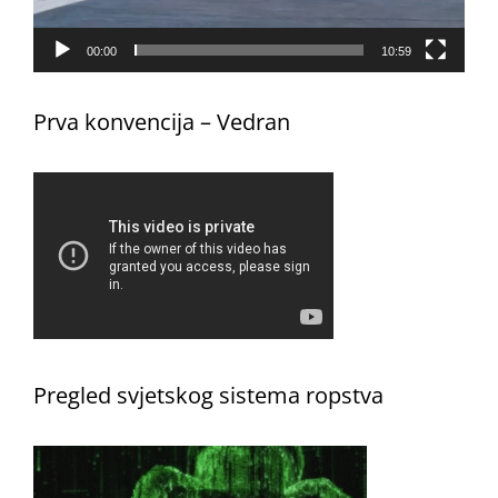
00:00
10:59
Prva konvencija – Vedran
Pregled svjetskog sistema ropstva