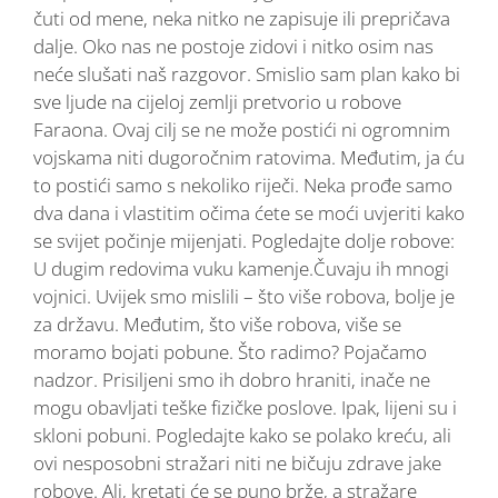
čuti od mene, neka nitko ne zapisuje ili prepričava
dalje. Oko nas ne postoje zidovi i nitko osim nas
neće slušati naš razgovor. Smislio sam plan kako bi
sve ljude na cijeloj zemlji pretvorio u robove
Faraona. Ovaj cilj se ne može postići ni ogromnim
vojskama niti dugoročnim ratovima. Međutim, ja ću
to postići samo s nekoliko riječi. Neka prođe samo
dva dana i vlastitim očima ćete se moći uvjeriti kako
se svijet počinje mijenjati. Pogledajte dolje robove:
U dugim redovima vuku kamenje.Čuvaju ih mnogi
vojnici. Uvijek smo mislili – što više robova, bolje je
za državu. Međutim, što više robova, više se
moramo bojati pobune. Što radimo? Pojačamo
nadzor. Prisiljeni smo ih dobro hraniti, inače ne
mogu obavljati teške fizičke poslove. Ipak, lijeni su i
skloni pobuni. Pogledajte kako se polako kreću, ali
ovi nesposobni stražari niti ne bičuju zdrave jake
robove. Ali, kretati će se puno brže, a stražare