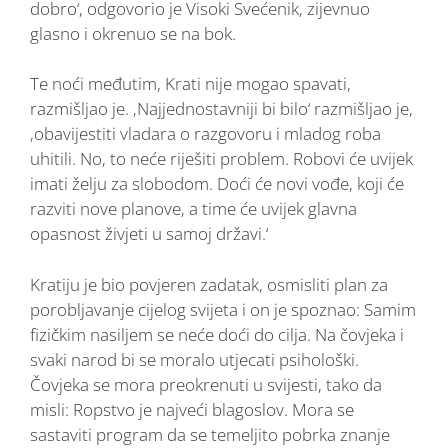
dobro‘, odgovorio je Visoki Svećenik, zijevnuo
glasno i okrenuo se na bok.
Te noći međutim, Krati nije mogao spavati,
razmišljao je. ‚Najjednostavniji bi bilo‘ razmišljao je,
‚obavijestiti vladara o razgovoru i mladog roba
uhitili. No, to neće riješiti problem. Robovi će uvijek
imati želju za slobodom. Doći će novi vođe, koji će
razviti nove planove, a time će uvijek glavna
opasnost živjeti u samoj državi.‘
Kratiju je bio povjeren zadatak, osmisliti plan za
porobljavanje cijelog svijeta i on je spoznao: Samim
fizičkim nasiljem se neće doći do cilja. Na čovjeka i
svaki narod bi se moralo utjecati psihološki.
Čovjeka se mora preokrenuti u svijesti, tako da
misli: Ropstvo je najveći blagoslov. Mora se
sastaviti program da se temeljito pobrka znanje