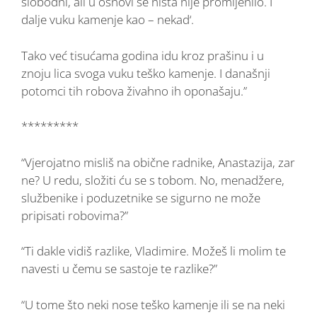
slobodni, ali u osnovi se ništa nije promijenilo. I
dalje vuku kamenje kao – nekad‘.
Tako već tisućama godina idu kroz prašinu i u
znoju lica svoga vuku teško kamenje. I današnji
potomci tih robova živahno ih oponašaju.”
*********
“Vjerojatno misliš na obične radnike, Anastazija, zar
ne? U redu, složiti ću se s tobom. No, menadžere,
službenike i poduzetnike se sigurno ne može
pripisati robovima?”
“Ti dakle vidiš razlike, Vladimire. Možeš li molim te
navesti u čemu se sastoje te razlike?”
“U tome što neki nose teško kamenje ili se na neki