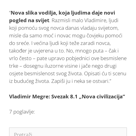
“
Nova slika vodilja, koja ljudima daje novi
pogled na svijet
. Razmisli malo Vladimire, ljudi
koji pomoću svog novca danas vladaju svijetom,
misle da samo moć i novac mogu čovjeku pomoći
do sreće. I većina ljudi koji teže zaradi novca,
također je uvjerena u to. No, mnogo puta – čak i
vrlo često – pate upravo pobjednici ove besmislene
trke – dosegnu iluzorne visine i jače nego drugi
osjete besmislenost svog života. Opisati ću ti scenu
iz budućeg života. Zapiši ju i neka se ostvari.”
Vladimir Megre: Svezak 8.1 „Nova civilizacija“
7 poglavlje: