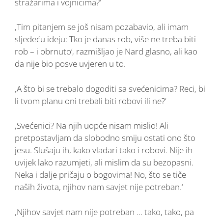
stražarima i vojnicima?‘
‚Tim pitanjem se još nisam pozabavio, ali imam
sljedeću ideju: Tko je danas rob, više ne treba biti
rob – i obrnuto‘, razmišljao je Nard glasno, ali kao
da nije bio posve uvjeren u to.
‚A što bi se trebalo dogoditi sa svećenicima? Reci, bi
li tvom planu oni trebali biti robovi ili ne?‘
‚Svećenici? Na njih uopće nisam mislio! Ali
pretpostavljam da slobodno smiju ostati ono što
jesu. Slušaju ih, kako vladari tako i robovi. Nije ih
uvijek lako razumjeti, ali mislim da su bezopasni.
Neka i dalje pričaju o bogovima! No, što se tiče
naših života, njihov nam savjet nije potreban.‘
‚Njihov savjet nam nije potreban … tako, tako, pa