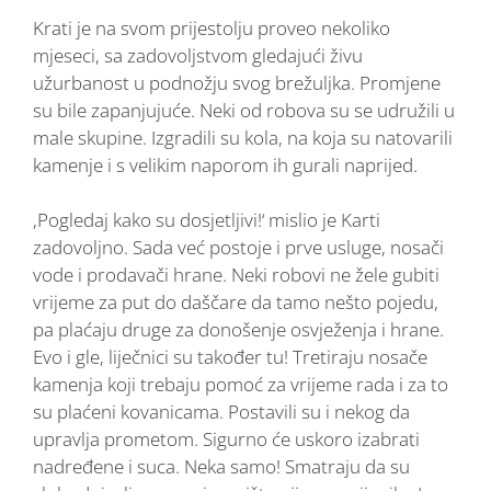
Krati je na svom prijestolju proveo nekoliko
mjeseci, sa zadovoljstvom gledajući živu
užurbanost u podnožju svog brežuljka. Promjene
su bile zapanjujuće. Neki od robova su se udružili u
male skupine. Izgradili su kola, na koja su natovarili
kamenje i s velikim naporom ih gurali naprijed.
,Pogledaj kako su dosjetljivi!‘ mislio je Karti
zadovoljno. Sada već postoje i prve usluge, nosači
vode i prodavači hrane. Neki robovi ne žele gubiti
vrijeme za put do daščare da tamo nešto pojedu,
pa plaćaju druge za donošenje osvježenja i hrane.
Evo i gle, liječnici su također tu! Tretiraju nosače
kamenja koji trebaju pomoć za vrijeme rada i za to
su plaćeni kovanicama. Postavili su i nekog da
upravlja prometom. Sigurno će uskoro izabrati
nadređene i suca. Neka samo! Smatraju da su