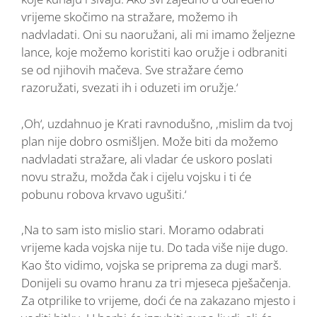
vrijeme skočimo na stražare, možemo ih
nadvladati. Oni su naoružani, ali mi imamo željezne
lance, koje možemo koristiti kao oružje i odbraniti
se od njihovih mačeva. Sve stražare ćemo
razoružati, svezati ih i oduzeti im oružje.‘
‚Oh‘, uzdahnuo je Krati ravnodušno, ‚mislim da tvoj
plan nije dobro osmišljen. Može biti da možemo
nadvladati stražare, ali vladar će uskoro poslati
novu stražu, možda čak i cijelu vojsku i ti će
pobunu robova krvavo ugušiti.‘
,Na to sam isto mislio stari. Moramo odabrati
vrijeme kada vojska nije tu. Do tada više nije dugo.
Kao što vidimo, vojska se priprema za dugi marš.
Donijeli su ovamo hranu za tri mjeseca pješačenja.
Za otprilike to vrijeme, doći će na zakazano mjesto i