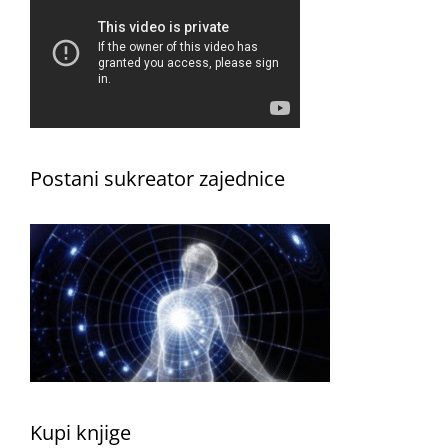
Postani sukreator zajednice
Kupi knjige