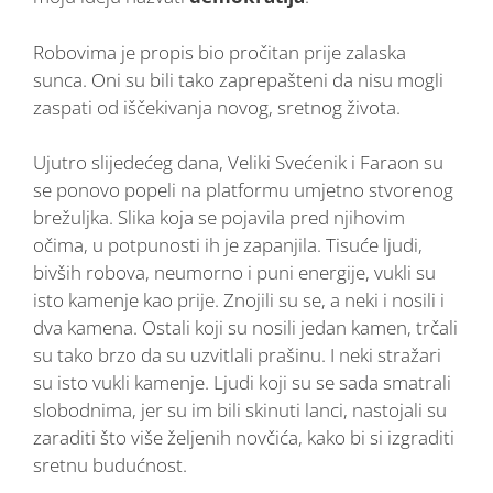
Robovima je propis bio pročitan prije zalaska
sunca. Oni su bili tako zaprepašteni da nisu mogli
zaspati od iščekivanja novog, sretnog života.
Ujutro slijedećeg dana, Veliki Svećenik i Faraon su
se ponovo popeli na platformu umjetno stvorenog
brežuljka. Slika koja se pojavila pred njihovim
očima, u potpunosti ih je zapanjila. Tisuće ljudi,
bivših robova, neumorno i puni energije, vukli su
isto kamenje kao prije. Znojili su se, a neki i nosili i
dva kamena. Ostali koji su nosili jedan kamen, trčali
su tako brzo da su uzvitlali prašinu. I neki stražari
su isto vukli kamenje. Ljudi koji su se sada smatrali
slobodnima, jer su im bili skinuti lanci, nastojali su
zaraditi što više željenih novčića, kako bi si izgraditi
sretnu budućnost.