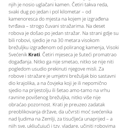
njih je nosio uglačani kamen. Četiri takva reda,
svaki dug po jedan i pol kilometar – od
kamenoresca do mjesta na kojem je izgrađena
tvrđava – strogo čuvani stražarima. Na deset
robova je došao po jedan stražar. Na strani gdje su
bili robovi, sjedio je na 30 metara visokom
brežuljku izgrađenom od poliranog kamenja, Visoki
Svećenik
Krati
. Četiri mjeseca je šuteći promatrao
događanja. Nitko ga nije smetao, nitko se nije niti
pogledom usudio prekinuti njegove misli. Za
robove i stražare je umjetni brežuljak bio sastavni
dio krajolika, a na čovjeka koji je ili nepomično
sjedio na prijestolju ili šetao amo-tamo na vrhu
ravnine povišenog brežuljka, nitko više nije
obraćao pozornost. Krati je preuzeo zadatak
preoblikovanja države, da učvrsti moć svećenika
nad ljudima na Zemlji, za tisućljeća unaprijed – a
njih sve, uključujući i tzv. vladare, učiniti robovima