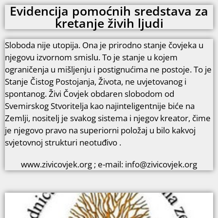
Evidencija pomoćnih sredstava za
kretanje živih ljudi
Sloboda nije utopija. Ona je prirodno stanje čovjeka u
njegovu izvornom smislu. To je stanje u kojem
ograničenja u mišljenju i postignućima ne postoje. To je
Stanje Čistog Postojanja, Života, ne uvjetovanog i
spontanog. Živi Čovjek obdaren slobodom od
Svemirskog Stvoritelja kao najinteligentnije biće na
Zemlji, nositelj je svakog sistema i njegov kreator, čime
je njegovo pravo na superiorni položaj u bilo kakvoj
svjetovnoj strukturi neotuđivo .
www.zivicovjek.org ; e-mail: info@zivicovjek.org