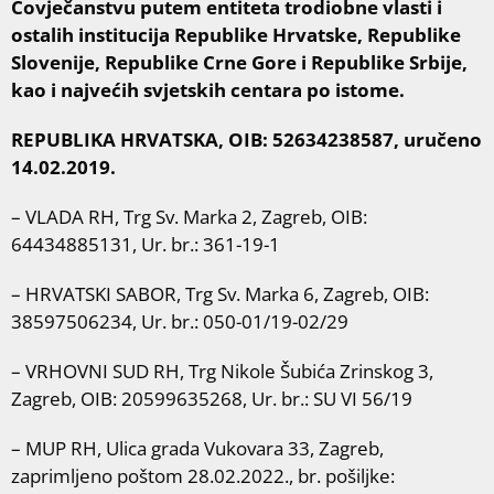
Čovječanstvu putem entiteta trodiobne vlasti i
ostalih institucija Republike Hrvatske, Republike
Slovenije, Republike Crne Gore i Republike Srbije,
kao i najvećih svjetskih centara po istome.
REPUBLIKA HRVATSKA, OIB: 52634238587, uručeno
14.02.2019.
– VLADA RH, Trg Sv. Marka 2, Zagreb, OIB:
64434885131, Ur. br.: 361-19-1
– HRVATSKI SABOR, Trg Sv. Marka 6, Zagreb, OIB:
38597506234, Ur. br.: 050-01/19-02/29
– VRHOVNI SUD RH, Trg Nikole Šubića Zrinskog 3,
Zagreb, OIB: 20599635268, Ur. br.: SU VI 56/19
– MUP RH, Ulica grada Vukovara 33, Zagreb,
zaprimljeno poštom 28.02.2022., br. pošiljke: