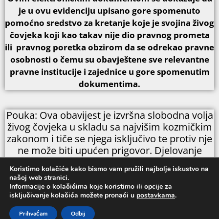
je u ovu evidenciju
upisano gore spomenuto
pomoćno sredstvo za kretanje koje
je svojina živog
čovjeka koji kao takav nije dio pravnog prometa
ili pravnog poretka obzirom da se odrekao pravne
osobnosti o čemu su obavještene sve relevantne
pravne institucije i zajednice u gore spomenutim
dokumentima.
Pouka: Ova obavijest je izvršna slobodna volja
živog čovjeka u skladu sa najvišim kozmičkim
zakonom i tiče se njega isključivo te protiv nje
ne može biti upućen prigovor. Djelovanje
protiv slobodne volje živog čovjeka aktivira
Koristimo kolačiće kako bismo vam pružili najbolje iskustvo na
kozmičke zakone uzroka i posljedice te će
našoj web stranici.
svatko tko ne poštuje slobodnu volju prema
Informacije o kolačićima koje koristimo ili opcije za
isključivanje kolačića možete pronaći u
postavkama
.
kozmičkom zakonu morati iskusiti posljedice
svojeg djelovanja.
Prihvaćam
Odbij