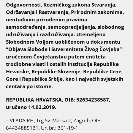
Odgovornosti, Kozmičkog zakona Stvaranja,
Održavanja i Rastvaranja, Prirodnim zakonima,
neotuđivim prirođenim pravima
samoodređenja, samoopredjeljenja, slobodnog
udruživanja i razdruživanja. Utemeljeno
Slobodnom Voljom uobličenom u dokumentu
“Objava Slobode i Suvereniteta Živog Čovjeka”
uručenom Čovječanstvu putem entiteta
trodiobne vlasti i ostalih institucija Republike
Hrvatske, Republike Slovenije, Republike Crne
Gore i Republike Srbije, kao i najvećih svjetskih
centara po istome.
REPUBLIKA HRVATSKA, OIB: 52634238587,
uručeno 14.02.2019.
– VLADA RH, Trg Sv. Marka 2, Zagreb, OIB:
64434885131, Ur. br.: 361-19-1