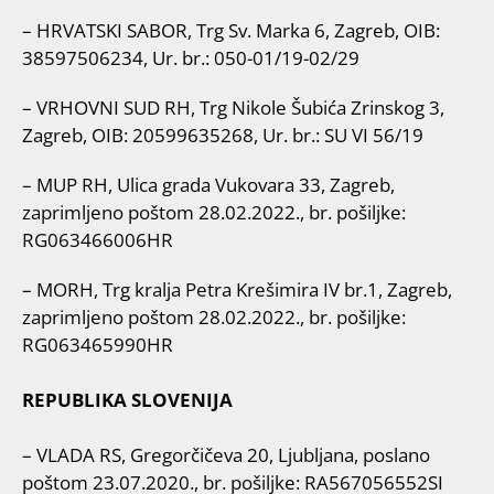
– HRVATSKI SABOR, Trg Sv. Marka 6, Zagreb, OIB:
38597506234, Ur. br.: 050-01/19-02/29
– VRHOVNI SUD RH, Trg Nikole Šubića Zrinskog 3,
Zagreb, OIB: 20599635268, Ur. br.: SU VI 56/19
– MUP RH, Ulica grada Vukovara 33, Zagreb,
zaprimljeno poštom 28.02.2022., br. pošiljke:
RG063466006HR
– MORH, Trg kralja Petra Krešimira IV br.1, Zagreb,
zaprimljeno poštom 28.02.2022., br. pošiljke:
RG063465990HR
REPUBLIKA SLOVENIJA
– VLADA RS, Gregorčičeva 20, Ljubljana, poslano
poštom 23.07.2020., br. pošiljke: RA567056552SI