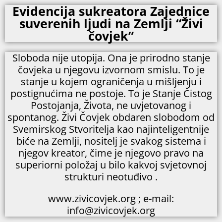
Evidencija sukreatora Zajednice
suverenih ljudi na Zemlji “Živi
čovjek”
Sloboda nije utopija. Ona je prirodno stanje
čovjeka u njegovu izvornom smislu. To je
stanje u kojem ograničenja u mišljenju i
postignućima ne postoje. To je Stanje Čistog
Postojanja, Života, ne uvjetovanog i
spontanog. Živi Čovjek obdaren slobodom od
Svemirskog Stvoritelja kao najinteligentnije
biće na Zemlji, nositelj je svakog sistema i
njegov kreator, čime je njegovo pravo na
superiorni položaj u bilo kakvoj svjetovnoj
strukturi neotuđivo .
www.zivicovjek.org ; e-mail:
info@zivicovjek.org