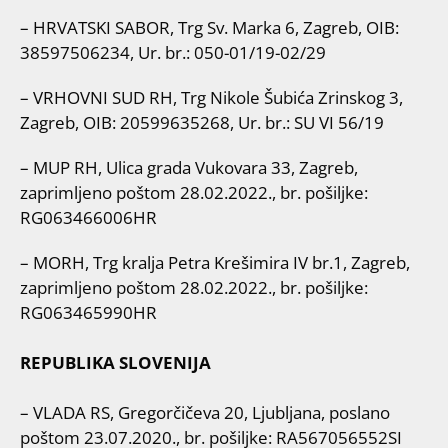
– HRVATSKI SABOR, Trg Sv. Marka 6, Zagreb, OIB:
38597506234, Ur. br.: 050-01/19-02/29
– VRHOVNI SUD RH, Trg Nikole Šubića Zrinskog 3,
Zagreb, OIB: 20599635268, Ur. br.: SU VI 56/19
– MUP RH, Ulica grada Vukovara 33, Zagreb,
zaprimljeno poštom 28.02.2022., br. pošiljke:
RG063466006HR
– MORH, Trg kralja Petra Krešimira IV br.1, Zagreb,
zaprimljeno poštom 28.02.2022., br. pošiljke:
RG063465990HR
REPUBLIKA SLOVENIJA
– VLADA RS, Gregorčičeva 20, Ljubljana, poslano
poštom 23.07.2020., br. pošiljke: RA567056552SI