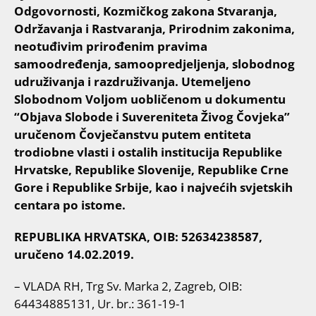
Odgovornosti, Kozmičkog zakona Stvaranja,
Održavanja i Rastvaranja, Prirodnim zakonima,
neotuđivim prirođenim pravima
samoodređenja, samoopredjeljenja, slobodnog
udruživanja i razdruživanja. Utemeljeno
Slobodnom Voljom uobličenom u dokumentu
“Objava Slobode i Suvereniteta Živog Čovjeka”
uručenom Čovječanstvu putem entiteta
trodiobne vlasti i ostalih institucija Republike
Hrvatske, Republike Slovenije, Republike Crne
Gore i Republike Srbije, kao i najvećih svjetskih
centara po istome.
REPUBLIKA HRVATSKA, OIB: 52634238587,
uručeno 14.02.2019.
– VLADA RH, Trg Sv. Marka 2, Zagreb, OIB:
64434885131, Ur. br.: 361-19-1