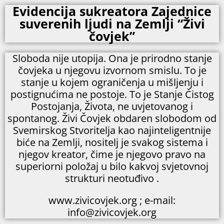
Evidencija sukreatora Zajednice
suverenih ljudi na Zemlji “Živi
čovjek”
Sloboda nije utopija. Ona je prirodno stanje
čovjeka u njegovu izvornom smislu. To je
stanje u kojem ograničenja u mišljenju i
postignućima ne postoje. To je Stanje Čistog
Postojanja, Života, ne uvjetovanog i
spontanog. Živi Čovjek obdaren slobodom od
Svemirskog Stvoritelja kao najinteligentnije
biće na Zemlji, nositelj je svakog sistema i
njegov kreator, čime je njegovo pravo na
superiorni položaj u bilo kakvoj svjetovnoj
strukturi neotuđivo .
www.zivicovjek.org ; e-mail:
info@zivicovjek.org