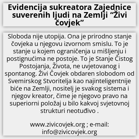
Evidencija sukreatora Zajednice
suverenih ljudi na Zemlji “Živi
čovjek”
Sloboda nije utopija. Ona je prirodno stanje
čovjeka u njegovu izvornom smislu. To je
stanje u kojem ograničenja u mišljenju i
postignućima ne postoje. To je Stanje Čistog
Postojanja, Života, ne uvjetovanog i
spontanog. Živi Čovjek obdaren slobodom od
Svemirskog Stvoritelja kao najinteligentnije
biće na Zemlji, nositelj je svakog sistema i
njegov kreator, čime je njegovo pravo na
superiorni položaj u bilo kakvoj svjetovnoj
strukturi neotuđivo .
www.zivicovjek.org ; e-mail:
info@zivicovjek.org