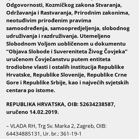
Odgovornosti, Kozmičkog zakona Stvaranja,
Održavanja i Rastvaranja, Prirodnim zakonima,
neotuđivim prirođenim pravima
samoodređenja, samoopredjeljenja, slobodnog
udruživanja i razdruživanja. Utemeljeno
Slobodnom Voljom uobličenom u dokumentu
“Objava Slobode i Suvereniteta Živog Čovjeka”
uručenom Čovječanstvu putem entiteta
trodiobne vlasti i ostalih institucija Republike
Hrvatske, Republike Slovenije, Republike Crne
Gore i Republike Srbije, kao i najvećih svjetskih
centara po istome.
REPUBLIKA HRVATSKA, OIB: 52634238587,
uručeno 14.02.2019.
– VLADA RH, Trg Sv. Marka 2, Zagreb, OIB:
64434885131, Ur. br.: 361-19-1