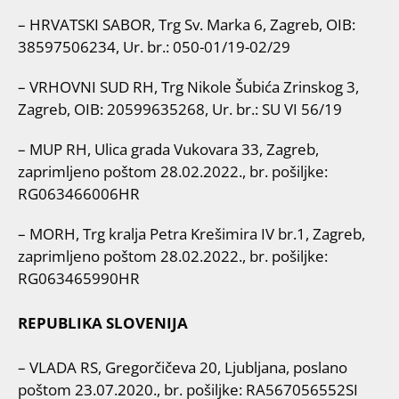
– HRVATSKI SABOR, Trg Sv. Marka 6, Zagreb, OIB:
38597506234, Ur. br.: 050-01/19-02/29
– VRHOVNI SUD RH, Trg Nikole Šubića Zrinskog 3,
Zagreb, OIB: 20599635268, Ur. br.: SU VI 56/19
– MUP RH, Ulica grada Vukovara 33, Zagreb,
zaprimljeno poštom 28.02.2022., br. pošiljke:
RG063466006HR
– MORH, Trg kralja Petra Krešimira IV br.1, Zagreb,
zaprimljeno poštom 28.02.2022., br. pošiljke:
RG063465990HR
REPUBLIKA SLOVENIJA
– VLADA RS, Gregorčičeva 20, Ljubljana, poslano
poštom 23.07.2020., br. pošiljke: RA567056552SI