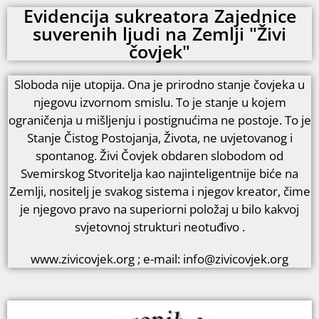
Evidencija sukreatora Zajednice
suverenih ljudi na Zemlji "Živi
čovjek"
Sloboda nije utopija. Ona je prirodno stanje čovjeka u
njegovu izvornom smislu. To je stanje u kojem
ograničenja u mišljenju i postignućima ne postoje. To je
Stanje Čistog Postojanja, Života, ne uvjetovanog i
spontanog. Živi Čovjek obdaren slobodom od
Svemirskog Stvoritelja kao najinteligentnije biće na
Zemlji, nositelj je svakog sistema i njegov kreator, čime
je njegovo pravo na superiorni položaj u bilo kakvoj
svjetovnoj strukturi neotuđivo .
www.zivicovjek.org ; e-mail: info@zivicovjek.org