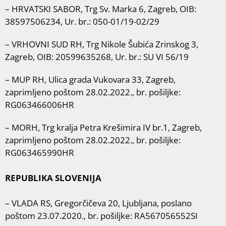
– HRVATSKI SABOR, Trg Sv. Marka 6, Zagreb, OIB:
38597506234, Ur. br.: 050-01/19-02/29
– VRHOVNI SUD RH, Trg Nikole Šubića Zrinskog 3,
Zagreb, OIB: 20599635268, Ur. br.: SU VI 56/19
– MUP RH, Ulica grada Vukovara 33, Zagreb,
zaprimljeno poštom 28.02.2022., br. pošiljke:
RG063466006HR
– MORH, Trg kralja Petra Krešimira IV br.1, Zagreb,
zaprimljeno poštom 28.02.2022., br. pošiljke:
RG063465990HR
REPUBLIKA SLOVENIJA
– VLADA RS, Gregorčičeva 20, Ljubljana, poslano
poštom 23.07.2020., br. pošiljke: RA567056552SI