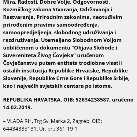
Mira, Radosti, Dobre Volje, Odgovornosti,
Kozmičkog zakona Stvaranja, Održavanja i
Rastvaranja, Prirodnim zakonima, neotuđivim
prirođenim pravima samoodređenja,
samoopredjeljenja, slobodnog udruživanja i
razdruživanja. Utemeljeno Slobodnom Voljom
uobličenom u dokumentu “Objava Slobode i
Suvereniteta Živog Čovjeka” uručenom
Čovječanstvu putem entiteta trodiobne vlasti i
ostalih institucija Republike Hrvatske, Republike
Slovenije, Republike Crne Gore i Republike Srbije,
kao i najvećih svjetskih centara po istome.
REPUBLIKA HRVATSKA, OIB: 52634238587, uručeno
14.02.2019.
– VLADA RH, Trg Sv. Marka 2, Zagreb, OIB:
64434885131, Ur. br.: 361-19-1