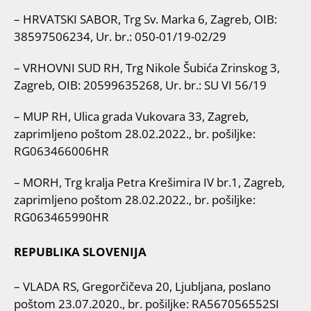
– HRVATSKI SABOR, Trg Sv. Marka 6, Zagreb, OIB:
38597506234, Ur. br.: 050-01/19-02/29
– VRHOVNI SUD RH, Trg Nikole Šubića Zrinskog 3,
Zagreb, OIB: 20599635268, Ur. br.: SU VI 56/19
– MUP RH, Ulica grada Vukovara 33, Zagreb,
zaprimljeno poštom 28.02.2022., br. pošiljke:
RG063466006HR
– MORH, Trg kralja Petra Krešimira IV br.1, Zagreb,
zaprimljeno poštom 28.02.2022., br. pošiljke:
RG063465990HR
REPUBLIKA SLOVENIJA
– VLADA RS, Gregorčičeva 20, Ljubljana, poslano
poštom 23.07.2020., br. pošiljke: RA567056552SI