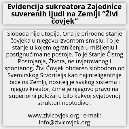
Evidencija sukreatora Zajednice
suverenih ljudi na Zemlji “Živi
čovjek”
Sloboda nije utopija. Ona je prirodno stanje
čovjeka u njegovu izvornom smislu. To je
stanje u kojem ograničenja u mišljenju i
postignućima ne postoje. To je Stanje Čistog
Postojanja, Života, ne uvjetovanog i
spontanog. Živi Čovjek obdaren slobodom od
Svemirskog Stvoritelja kao najinteligentnije
biće na Zemlji, nositelj je svakog sistema i
njegov kreator, čime je njegovo pravo na
superiorni položaj u bilo kakvoj svjetovnoj
strukturi neotuđivo .
www.zivicovjek.org ; e-mail:
info@zivicovjek.org