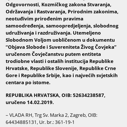
Odgovornosti, Kozmičkog zakona Stvaranja,
Održavanja i Rastvaranja, Prirodnim zakonima,
neotuđivim prirođenim pravima
samoodređenja, samoopredjeljenja, slobodnog
udruživanja i razdruživanja. Utemeljeno
Slobodnom Voljom uobličenom u dokumentu
“Objava Slobode i Suvereniteta Živog Čovjeka”
uručenom Čovječanstvu putem entiteta
trodiobne vlasti i ostalih institucija Republike
Hrvatske, Republike Slovenije, Republike Crne
Gore i Republike Srbije, kao i najvećih svjetskih
centara po istome.
REPUBLIKA HRVATSKA, OIB: 52634238587,
uručeno 14.02.2019.
– VLADA RH, Trg Sv. Marka 2, Zagreb, OIB:
64434885131, Ur. br.: 361-19-1