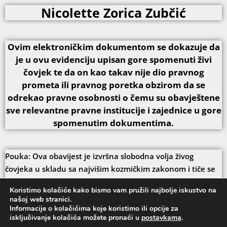
Nicolette Zorica Zubčić
Ovim elektroničkim dokumentom se dokazuje da
je u ovu evidenciju upisan gore spomenuti živi
čovjek te da on kao takav nije dio pravnog
prometa ili pravnog poretka obzirom da se
odrekao pravne osobnosti o čemu su obavještene
sve relevantne pravne institucije i zajednice u gore
spomenutim dokumentima.
Pouka: Ova obavijest je izvršna slobodna volja živog
čovjeka u skladu sa najvišim kozmičkim zakonom i tiče se
njega isključivo te protiv nje ne može biti upućen prigovor.
Koristimo kolačiće kako bismo vam pružili najbolje iskustvo na
Djelovanje protiv slobodne volje živog čovjeka aktivira
našoj web stranici.
kozmičke zakone uzroka i posljedice te će svatko tko ne
Informacije o kolačićima koje koristimo ili opcije za
isključivanje kolačića možete pronaći u
postavkama
.
poštuje slobodnu volju prema kozmičkom zakonu morati