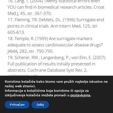
16. Lang, T. (2004) Twenty statistical errors even
YOU can find in biomedical research articles. Croat
Med J, 45, str. 361-370.
17. Fleming, TR; DeMets, DL. (1996) Surrogate end
points in clinical trials. Ann Intern Med, 125, str.
605-613.
18. Temple, R. (1999) Are surrogate markers
adequate to assess cardiovascular disease drugs?
JAMA, 282, str. 790-795.
19. Scherer, RW.; Langenberg, P.; von Elm, E. (2007)
Full publication of results initially presented in
abstracts. Cochrane Database Syst Rev, 2,
MR000005. URL:
Koristimo kolačiće kako bismo vam pružili najbolje iskustvo na
https://www.ncbi.nlm.nih.gov/pubmed/17443628
našoj web stranici.
(2019-10-3)
Informacije o kolačićima koje koristimo ili opcije za
20. Bekelman, JE.; Li, Y.; Gross, CP. (2003) Scope
isključivanje kolačića možete pronaći u
postavkama
.
and impact of financial conflict of interest in
Prihvaćam
Odbij
biomedical research: a systematic review. JAMA,