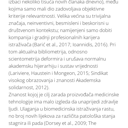
izbaci nekoliko tisuća novih članaka dnevno), među
kojima samo mali dio zadovoljava objektivne
kriterije relevantnosti. Velika većina su trivijalna
značaja, neinventivni, besmisleni i beskorisni u
društvenom kontekstu; namijenjeni samo dobiti
kompanija i gradnji profesionalnih karijera
istraživača (Barić et al., 2017; Ioannidis, 2016). Pri
tom aktualna bibliometrija, odnosno
scientometrija deformira i urušava normalnu
akademsku hijerarhiju i sustav vrijednosti
(Lariviere, Haustein i Mongeon, 2015; Sindikat
visokog obrazovanja i znanosti Akademska
solidarnost, 2012).
Znanost kojoj je cilj zarada proizvođača medicinske
tehnologije ima malo izgleda da unaprijedi zdravlje
ljudi. Ulaganja u biomedicinska istraživanja rastu,
no broj novih lijekova za različita patološka stanja
stagnira ili pada (Dorsey et al., 2009; The