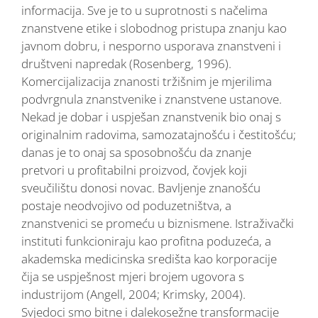
informacija. Sve je to u suprotnosti s načelima
znanstvene etike i slobodnog pristupa znanju kao
javnom dobru, i nesporno usporava znanstveni i
društveni napredak (Rosenberg, 1996).
Komercijalizacija znanosti tržišnim je mjerilima
podvrgnula znanstvenike i znanstvene ustanove.
Nekad je dobar i uspješan znanstvenik bio onaj s
originalnim radovima, samozatajnošću i čestitošću;
danas je to onaj sa sposobnošću da znanje
pretvori u profitabilni proizvod, čovjek koji
sveučilištu donosi novac. Bavljenje znanošću
postaje neodvojivo od poduzetništva, a
znanstvenici se promeću u biznismene. Istraživački
instituti funkcioniraju kao profitna poduzeća, a
akademska medicinska središta kao korporacije
čija se uspješnost mjeri brojem ugovora s
industrijom (Angell, 2004; Krimsky, 2004).
Svjedoci smo bitne i dalekosežne transformacije