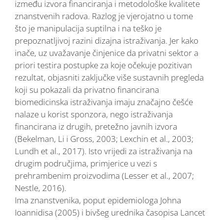
između izvora financiranja i metodološke kvalitete
znanstvenih radova. Razlog je vjerojatno u tome
što je manipulacija suptilna i na teško je
prepoznatljivoj razini dizajna istraživanja. Jer kako
inače, uz uvažavanje činjenice da privatni sektor a
priori testira postupke za koje očekuje pozitivan
rezultat, objasniti zaključke više sustavnih pregleda
koji su pokazali da privatno financirana
biomedicinska istraživanja imaju značajno češće
nalaze u korist sponzora, nego istraživanja
financirana iz drugih, pretežno javnih izvora
(Bekelman, Li i Gross, 2003; Lexchin et al., 2003;
Lundh et al., 2017). Isto vrijedi za istraživanja na
drugim područjima, primjerice u vezi s
prehrambenim proizvodima (Lesser et al., 2007;
Nestle, 2016).
Ima znanstvenika, poput epidemiologa Johna
Ioannidisa (2005) i bivšeg urednika časopisa Lancet