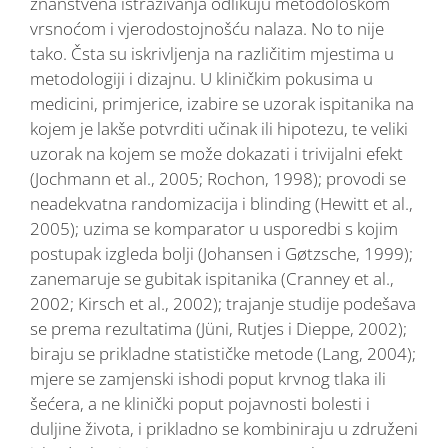
znanstvena istraživanja odlikuju metodološkom
vrsnoćom i vjerodostojnošću nalaza. No to nije
tako. Čsta su iskrivljenja na različitim mjestima u
metodologiji i dizajnu. U kliničkim pokusima u
medicini, primjerice, izabire se uzorak ispitanika na
kojem je lakše potvrditi učinak ili hipotezu, te veliki
uzorak na kojem se može dokazati i trivijalni efekt
(Jochmann et al., 2005; Rochon, 1998); provodi se
neadekvatna randomizacija i blinding (Hewitt et al.,
2005); uzima se komparator u usporedbi s kojim
postupak izgleda bolji (Johansen i Gøtzsche, 1999);
zanemaruje se gubitak ispitanika (Cranney et al.,
2002; Kirsch et al., 2002); trajanje studije podešava
se prema rezultatima (Jüni, Rutjes i Dieppe, 2002);
biraju se prikladne statističke metode (Lang, 2004);
mjere se zamjenski ishodi poput krvnog tlaka ili
šećera, a ne klinički poput pojavnosti bolesti i
duljine života, i prikladno se kombiniraju u združeni