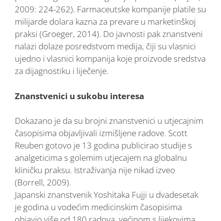
2009: 224-262). Farmaceutske kompanije platile su
milijarde dolara kazna za prevare u marketinškoj
praksi (Groeger, 2014). Do javnosti pak znanstveni
nalazi dolaze posredstvom medija, čiji su vlasnici
ujedno i vlasnici kompanija koje proizvode sredstva
za dijagnostiku i liječenje.
Znanstvenici u sukobu interesa
Dokazano je da su brojni znanstvenici u utjecajnim
časopisima objavljivali izmišljene radove. Scott
Reuben gotovo je 13 godina publicirao studije s
analgeticima s golemim utjecajem na globalnu
kliničku praksu. Istraživanja nije nikad izveo
(Borrell, 2009).
Japanski znanstvenik Yoshitaka Fujji u dvadesetak
je godina u vodećim medicinskim časopisima
objavio više od 180 radova, većinom s lijekovima