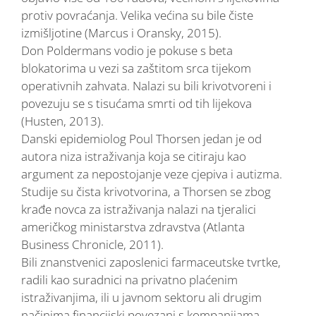
protiv povraćanja. Velika većina su bile čiste
izmišljotine (Marcus i Oransky, 2015).
Don Poldermans vodio je pokuse s beta
blokatorima u vezi sa zaštitom srca tijekom
operativnih zahvata. Nalazi su bili krivotvoreni i
povezuju se s tisućama smrti od tih lijekova
(Husten, 2013).
Danski epidemiolog Poul Thorsen jedan je od
autora niza istraživanja koja se citiraju kao
argument za nepostojanje veze cjepiva i autizma.
Studije su čista krivotvorina, a Thorsen se zbog
krađe novca za istraživanja nalazi na tjeralici
američkog ministarstva zdravstva (Atlanta
Business Chronicle, 2011).
Bili znanstvenici zaposlenici farmaceutske tvrtke,
radili kao suradnici na privatno plaćenim
istraživanjima, ili u javnom sektoru ali drugim
načinima financijski povezani s kompanijama,