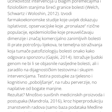
učinkovitost intervencija u blagim poremećajima i
fiziološkim stanjima šireći granice bolesti (Welch,
Schwartz i Woloshin, 2012). Izvodi
farmakoekonomske studije koje uvijek dokazuju
isplativost, opservacijske koje „pronalaze“ rizične
populacije, epidemiološke koje preuveličavaju
dimenzije i značaj komercijalno zanimljivih bolesti
ili prate potrošnju lijekova, te temeljna istraživanja
koja tumače patofiziologiju bolesti onako kako
odgovara sponzoru (Gajski, 2014). Istražuje ljudski
genom ne bi li se objasnile nasljedne bolesti, ali i
zaradilo na dijagnostičkim testovima i skupim
intervencijama. Testira postupke za tjelesno i
kognitivno „poboljšanje“, na rubu perverzije, no
naplative od bogate manjine.
Rezultat? Mnoštvo suvišnih medicinskih proizvoda i
postupaka (Mandrola, 2016), kroz hiperprodukciju
znanstvenih radova (samo baza podataka Medline