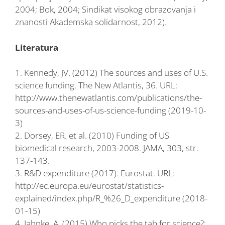
2004; Bok, 2004; Sindikat visokog obrazovanja i
znanosti Akademska solidarnost, 2012).
Literatura
1. Kennedy, JV. (2012) The sources and uses of U.S.
science funding. The New Atlantis, 36. URL:
http://www.thenewatlantis.com/publications/the-
sources-and-uses-of-us-science-funding (2019-10-
3)
2. Dorsey, ER. et al. (2010) Funding of US
biomedical research, 2003-2008. JAMA, 303, str.
137-143.
3. R&D expenditure (2017). Eurostat. URL:
http://ec.europa.eu/eurostat/statistics-
explained/index.php/R_%26_D_expenditure (2018-
01-15)
4. Jahnke, A. (2015) Who picks the tab for science?: