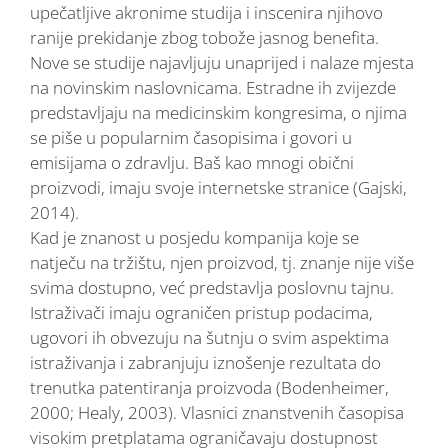
upečatljive akronime studija i inscenira njihovo
ranije prekidanje zbog tobože jasnog benefita.
Nove se studije najavljuju unaprijed i nalaze mjesta
na novinskim naslovnicama. Estradne ih zvijezde
predstavljaju na medicinskim kongresima, o njima
se piše u popularnim časopisima i govori u
emisijama o zdravlju. Baš kao mnogi obični
proizvodi, imaju svoje internetske stranice (Gajski,
2014).
Kad je znanost u posjedu kompanija koje se
natječu na tržištu, njen proizvod, tj. znanje nije više
svima dostupno, već predstavlja poslovnu tajnu.
Istraživači imaju ograničen pristup podacima,
ugovori ih obvezuju na šutnju o svim aspektima
istraživanja i zabranjuju iznošenje rezultata do
trenutka patentiranja proizvoda (Bodenheimer,
2000; Healy, 2003). Vlasnici znanstvenih časopisa
visokim pretplatama ograničavaju dostupnost