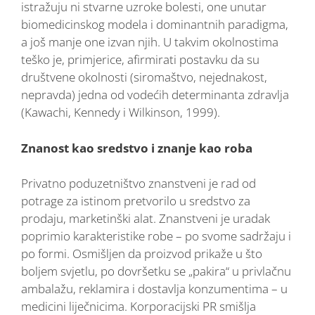
istražuju ni stvarne uzroke bolesti, one unutar
biomedicinskog modela i dominantnih paradigma,
a još manje one izvan njih. U takvim okolnostima
teško je, primjerice, afirmirati postavku da su
društvene okolnosti (siromaštvo, nejednakost,
nepravda) jedna od vodećih determinanta zdravlja
(Kawachi, Kennedy i Wilkinson, 1999).
Znanost kao sredstvo i znanje kao roba
Privatno poduzetništvo znanstveni je rad od
potrage za istinom pretvorilo u sredstvo za
prodaju, marketinški alat. Znanstveni je uradak
poprimio karakteristike robe – po svome sadržaju i
po formi. Osmišljen da proizvod prikaže u što
boljem svjetlu, po dovršetku se „pakira“ u privlačnu
ambalažu, reklamira i dostavlja konzumentima – u
medicini liječnicima. Korporacijski PR smišlja