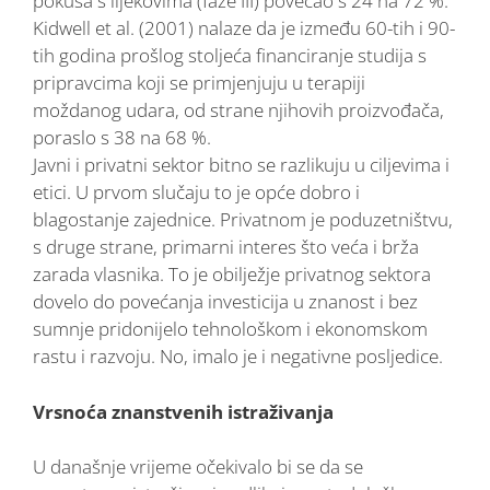
pokusa s lijekovima (faze III) povećao s 24 na 72 %.
Kidwell et al. (2001) nalaze da je između 60-tih i 90-
tih godina prošlog stoljeća financiranje studija s
pripravcima koji se primjenjuju u terapiji
moždanog udara, od strane njihovih proizvođača,
poraslo s 38 na 68 %.
Javni i privatni sektor bitno se razlikuju u ciljevima i
etici. U prvom slučaju to je opće dobro i
blagostanje zajednice. Privatnom je poduzetništvu,
s druge strane, primarni interes što veća i brža
zarada vlasnika. To je obilježje privatnog sektora
dovelo do povećanja investicija u znanost i bez
sumnje pridonijelo tehnološkom i ekonomskom
rastu i razvoju. No, imalo je i negativne posljedice.
Vrsnoća znanstvenih istraživanja
U današnje vrijeme očekivalo bi se da se