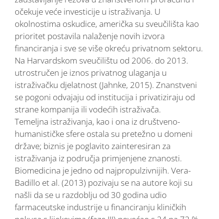
očekuje veće investicije u istraživanja. U
okolnostima oskudice, američka su sveučilišta kao
prioritet postavila nalaženje novih izvora
financiranja i sve se više okreću privatnom sektoru.
Na Harvardskom sveučilištu od 2006. do 2013.
utrostručen je iznos privatnog ulaganja u
istraživačku djelatnost (Jahnke, 2015). Znanstveni
se pogoni odvajaju od institucija i privatiziraju od
strane kompanija ili vodećih istraživača.
Temeljna istraživanja, kao i ona iz društveno-
humanističke sfere ostala su pretežno u domeni
države; biznis je poglavito zainteresiran za
istraživanja iz područja primjenjene znanosti.
Biomedicina je jedno od najpropulzivnijih. Vera-
Badillo et al. (2013) pozivaju se na autore koji su
našli da se u razdoblju od 30 godina udio
farmaceutske industrije u financiranju kliničkih