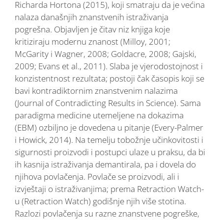
Richarda Hortona (2015), koji smatraju da je većina
nalaza današnjih znanstvenih istraživanja
pogrešna. Objavljen je čitav niz knjiga koje
kritiziraju modernu znanost (Milloy, 2001;
McGarity i Wagner, 2008; Goldacre, 2008; Gajski,
2009; Evans et al., 2011). Slaba je vjerodostojnost i
konzistentnost rezultata; postoji čak časopis koji se
bavi kontradiktornim znanstvenim nalazima
(Journal of Contradicting Results in Science). Sama
paradigma medicine utemeljene na dokazima
(EBM) ozbiljno je dovedena u pitanje (Every-Palmer
i Howick, 2014). Na temelju tobožnje učinkovitosti i
sigurnosti proizvodi i postupci ulaze u praksu, da bi
ih kasnija istraživanja demantirala, pa i dovela do
njihova povlačenja. Povlače se proizvodi, ali i
izvještaji o istraživanjima; prema Retraction Watch-
u (Retraction Watch) godišnje njih više stotina.
Razlozi povlačenja su razne znanstvene pogreške,