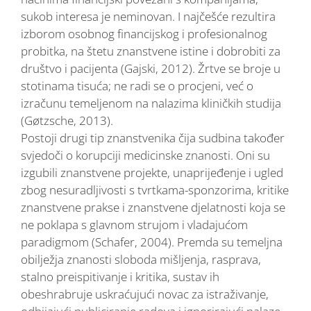
sukob interesa je neminovan. I najčešće rezultira
izborom osobnog financijskog i profesionalnog
probitka, na štetu znanstvene istine i dobrobiti za
društvo i pacijenta (Gajski, 2012). Žrtve se broje u
stotinama tisuća; ne radi se o procjeni, već o
izračunu temeljenom na nalazima kliničkih studija
(Gøtzsche, 2013).
Postoji drugi tip znanstvenika čija sudbina također
svjedoči o korupciji medicinske znanosti. Oni su
izgubili znanstvene projekte, unaprijeđenje i ugled
zbog nesuradljivosti s tvrtkama-sponzorima, kritike
znanstvene prakse i znanstvene djelatnosti koja se
ne poklapa s glavnom strujom i vladajućom
paradigmom (Schafer, 2004). Premda su temeljna
obilježja znanosti sloboda mišljenja, rasprava,
stalno preispitivanje i kritika, sustav ih
obeshrabruje uskraćujući novac za istraživanje,