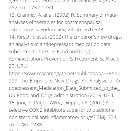
agents encountered during meta-analysis. JAMA,
282, str. 1752-1759.
13. Cranney, A. et al. (2002) IX: Summary of meta-
analyses of therapies for postmenopausal
osteoporosis. Endocr Rev, 23, str. 570-578.
14. Kirsch, I. et al. (2002) The Emperor´s new drugs:
an analysis of antidepressant medication data
submitted to the U.S. Food and Drug
Administration. Prevention & Treatment, 5, Article
23. URL:
https://www.researchgate.net/publication/228550
299_The_Emperor’s_New_Drugs_An_Analysis_of_An
tidepressant_Medication_Data_Submitted_to_the_
US_Food_and_Drug_Administration (2019-10-3)
15. Jüni, P.; Rutjes, AWS.; Dieppe, PA. (2002) Are
selective COX 2 inhibitors superior to traditional
non steroidal anti-inflammatory drugs? BMJ, 324,
str. 1287-1288.