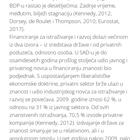
BDP-u rastao je desetljećima. Zadnje vrijeme,
međutim, bilježi stagnaciju (Kennedy, 2012;
Dorsey, de Roulet i Thompson, 2010; Eurostat,
2017).
Financiranje za istraživanje i razvoj dolazi većinom
iz dva izvora – iz sredstava države i od privatnih
poduzeća, odnosno osoba. U SAD-u je do
osamdesetih godina prošlog stoljeća udio javnog i
privatnog novca u financiranju znanosti bio
podjednak. S uspostavljanjem liberalističke
ekonomske doktrine, privatni sektor brže ulazi u
znanost i udio industrijskog novca za istraživanje i
razvoj se povećava. 2009. godine iznosi 62 %, u
odnosu na 31 % iz javnog sektora. Od svih
znanstvenih istraživanja, 70,5 % izvode privatne
kompanije (Kennedy, 2012). Izdvajanje države za
znanost smanjuje se u relativnom, ali i u
apsolutnom smislu. U pet godina nakon 2009. palo