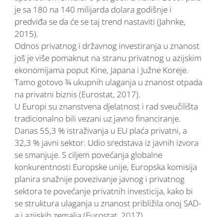
je sa 180 na 140 milijarda dolara godišnje i
predviđa se da će se taj trend nastaviti (Jahnke,
2015).
Odnos privatnog i državnog investiranja u znanost
još je više pomaknut na stranu privatnog u azijskim
ekonomijama poput Kine, Japana i Južne Koreje.
Tamo gotovo ¾ ukupnih ulaganja u znanost otpada
na privatni biznis (Eurostat, 2017).
U Europi su znanstvena djelatnost i rad sveučilišta
tradicionalno bili vezani uz javno financiranje.
Danas 55,3 % istraživanja u EU plaća privatni, a
32,3 % javni sektor. Udio sredstava iz javnih izvora
se smanjuje. S ciljem povećanja globalne
konkurentnosti Europske unije, Europska komisija
planira snažnije povezivanje javnog i privatnog
sektora te povećanje privatnih investicija, kako bi
se struktura ulaganja u znanost približila onoj SAD-
a i azijskih zemalja (Eurostat, 2017).