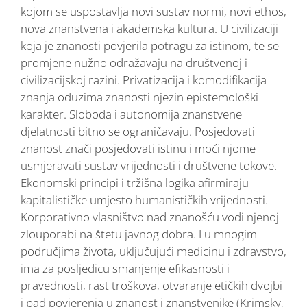
kojom se uspostavlja novi sustav normi, novi ethos,
nova znanstvena i akademska kultura. U civilizaciji
koja je znanosti povjerila potragu za istinom, te se
promjene nužno odražavaju na društvenoj i
civilizacijskoj razini. Privatizacija i komodifikacija
znanja oduzima znanosti njezin epistemološki
karakter. Sloboda i autonomija znanstvene
djelatnosti bitno se ograničavaju. Posjedovati
znanost znači posjedovati istinu i moći njome
usmjeravati sustav vrijednosti i društvene tokove.
Ekonomski principi i tržišna logika afirmiraju
kapitalističke umjesto humanističkih vrijednosti.
Korporativno vlasništvo nad znanošću vodi njenoj
zlouporabi na štetu javnog dobra. I u mnogim
područjima života, uključujući medicinu i zdravstvo,
ima za posljedicu smanjenje efikasnosti i
pravednosti, rast troškova, otvaranje etičkih dvojbi
i pad povjerenja u znanost i znanstvenike (Krimsky,