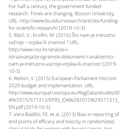
For half a century, the government funded
research. Times are changing. Boston University,
URL: http://www.bu.edu/research/articles/funding-
for-scientific-research/ (2019-10-3)
5. Ribić, V.; Kroflin, M. (2016) Što nam je trenutno
važnije – vojska ili znanost ? URL:
http://www.nsz.hr/analize-i-
istrazivanja/programski-dokumenti-i-analize/sto-
nam-je-trenutno-vaznije-vojska-ili-znanost/ (2019-
10-3)
6. Reillon, V. (2015) European Parliament Horizon
2020 budget and implementation. URL:
http://www.europarl.europa.eu/RegData/etudes/ID
AN/2015/571312/EPRS_IDA%282015%29571312_
EN.pdf (2019-10-3)
7. Vera-Badillo, FE. et al. (2013) Bias in reporting of
end points of efficacy and toxicity in randomized,
clinical trials for women with breast cancer. Ann