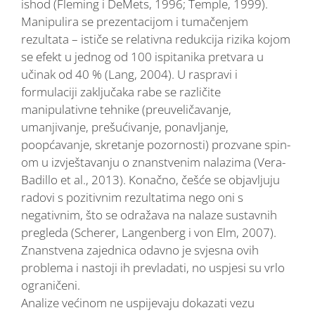
ishod (Fleming i DeMets, 1996; Temple, 1999).
Manipulira se prezentacijom i tumačenjem
rezultata – ističe se relativna redukcija rizika kojom
se efekt u jednog od 100 ispitanika pretvara u
učinak od 40 % (Lang, 2004). U raspravi i
formulaciji zaključaka rabe se različite
manipulativne tehnike (preuveličavanje,
umanjivanje, prešućivanje, ponavljanje,
poopćavanje, skretanje pozornosti) prozvane spin-
om u izvještavanju o znanstvenim nalazima (Vera-
Badillo et al., 2013). Konačno, češće se objavljuju
radovi s pozitivnim rezultatima nego oni s
negativnim, što se odražava na nalaze sustavnih
pregleda (Scherer, Langenberg i von Elm, 2007).
Znanstvena zajednica odavno je svjesna ovih
problema i nastoji ih prevladati, no uspjesi su vrlo
ograničeni.
Analize većinom ne uspijevaju dokazati vezu