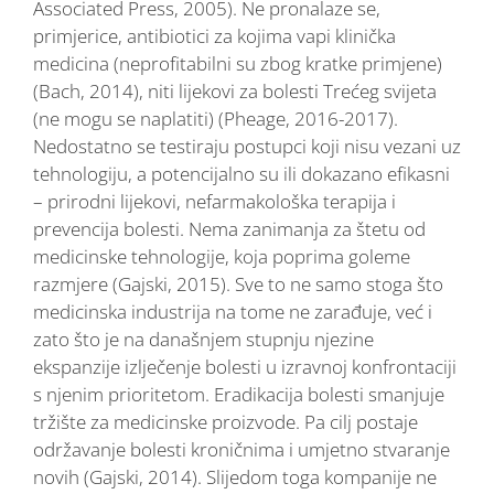
Associated Press, 2005). Ne pronalaze se,
primjerice, antibiotici za kojima vapi klinička
medicina (neprofitabilni su zbog kratke primjene)
(Bach, 2014), niti lijekovi za bolesti Trećeg svijeta
(ne mogu se naplatiti) (Pheage, 2016-2017).
Nedostatno se testiraju postupci koji nisu vezani uz
tehnologiju, a potencijalno su ili dokazano efikasni
– prirodni lijekovi, nefarmakološka terapija i
prevencija bolesti. Nema zanimanja za štetu od
medicinske tehnologije, koja poprima goleme
razmjere (Gajski, 2015). Sve to ne samo stoga što
medicinska industrija na tome ne zarađuje, već i
zato što je na današnjem stupnju njezine
ekspanzije izlječenje bolesti u izravnoj konfrontaciji
s njenim prioritetom. Eradikacija bolesti smanjuje
tržište za medicinske proizvode. Pa cilj postaje
održavanje bolesti kroničnima i umjetno stvaranje
novih (Gajski, 2014). Slijedom toga kompanije ne