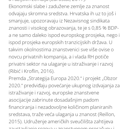
Ekonomski slabe i zadužene zemlje za znanost
odvajaju skromna sredstva. Hrvatska ih uz to još i
smanjuje, upozoravaju iz Nezavisnog sindikata
znanosti i visokog obrazovanja, te je s 0,85 % BDP-
a ne samo daleko ispod europskog prosjeka, nego i
ispod prosjeka europskih tranzicijskih država. U
takvim okolnostima znanstvenici sve više ovise o
novcu privatnih kompanija, a i vlada RH potiče
privatni sektor na ulaganje u istraživanje i razvoj
(Ribić i Kroflin, 2016).
Premda „Strategija Europa 2020.“ i projekt „Obzor
2020.“ predviđaju povećanje ukupnog izdvajanja za
istraživanje i razvoj, europske znanstvene
asocijacije zabrinute dosadašnjim padom
financiranja i nezadovoljne količinom planiranih
sredstava, traže veća ulaganja u znanost (Reillon,
2015). Udruženje američkih sveučilišta zahtijeva
zaustavljanje rezova u znanstvenom proračunu i