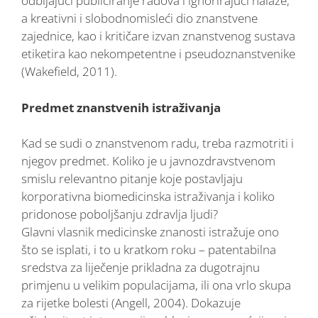
odbijajući publiciranje radova i ignorirajući nalaze,
a kreativni i slobodnomisleći dio znanstvene
zajednice, kao i kritičare izvan znanstvenog sustava
etiketira kao nekompetentne i pseudoznanstvenike
(Wakefield, 2011).
Predmet znanstvenih istraživanja
Kad se sudi o znanstvenom radu, treba razmotriti i
njegov predmet. Koliko je u javnozdravstvenom
smislu relevantno pitanje koje postavljaju
korporativna biomedicinska istraživanja i koliko
pridonose poboljšanju zdravlja ljudi?
Glavni vlasnik medicinske znanosti istražuje ono
što se isplati, i to u kratkom roku – patentabilna
sredstva za liječenje prikladna za dugotrajnu
primjenu u velikim populacijama, ili ona vrlo skupa
za rijetke bolesti (Angell, 2004). Dokazuje