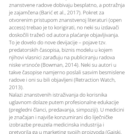
znanstvene radove dobivaju besplatno, a potražnja
je zajamčena (Barić et al., 2017). Pokret za
otvorenim pristupom znanstvenoj literaturi (open
access) trebao je to korigirati, no neki su izdavači
doskočili tražeći od autora plaćanje objavljivanja.
To je dovelo do nove devijacije – pojave tzv.
predatorskih časopisa, biznis modelu u kojem
njihovi vlasnici zarađuju na publiciranju radova
niske vrsnoće (Bowman, 2014). Neki su autori u
takve časopise namjerno poslali sasvim besmislene
radove i oni su bili objavljeni (Retraction Watch,
2013).
Nalazi znanstvenih istraživanja do korisnika
uglavnom dolaze putem profesionalne edukacije
(pregledni članci, predavanja, simpoziji). U medicini
je značajan i najviše konzumirani dio liječničke
izobrazbe preuzela medicinska industrija i
pretvorila ga u marketing svojih proizvoda (Gajski,