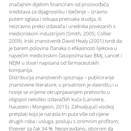
značajnim dijelom financirani od proizvođača
sredstava za dijagnostiku i liječenje – izravno
putem oglasa i otkupa pretisaka studija, ili
neizravno preko izdavača i urednika povezanih s
medicinskom industrijom (Smith, 2005; Collier
2009). Irski znanstvenik David Healy (2001) tvrdi da
je barem polovina članaka o efikasnosti lijekova u
najvećim medicinskim časopisima kao BMJ, Lancet i
NEJM u stvari napisana od farmaceutskih
kompanija.
Distribucija znanstvenih spoznaja – publiciranje
znanstvene literature, u privatnom je vlasništu i u
novije se vrijeme okrupnjavanjem pretvorilo u
oligopol nekoliko izdavačkih kuća (Lariviere,
Haustein i Mongeon, 2015). Zahvaljujući visokoj
pretplati koja je narasla tri puta više od cijene
drugih roba i usluga, posluju s iznimnim profitom;
Elsevier sa čak 34 %. Neopravdano, obzirom da