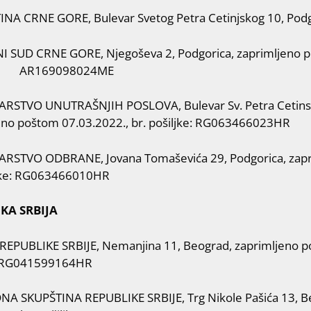
INA CRNE GORE, Bulevar Svetog Petra Cetinjskog 10, Podg
I SUD CRNE GORE, Njegoševa 2, Podgorica, zaprimljeno p
ke: AR169098024ME
ARSTVO UNUTRAŠNJIH POSLOVA, Bulevar Sv. Petra Cetinsk
eno poštom 07.03.2022., br. pošiljke: RG063466023HR
ARSTVO ODBRANE, Jovana Tomaševića 29, Podgorica, zapr
ljke: RG063466010HR
KA SRBIJA
REPUBLIKE SRBIJE, Nemanjina 11, Beograd, zaprimljeno po
: RG041599164HR
 SKUPŠTINA REPUBLIKE SRBIJE, Trg Nikole Pašića 13, B