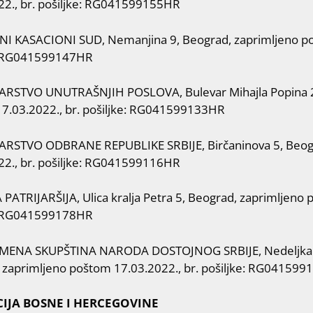
22., br. pošiljke: RG041599155HR
I KASACIONI SUD, Nemanjina 9, Beograd, zaprimljeno po
RG041599147HR
ARSTVO UNUTRAŠNJIH POSLOVA, Bulevar Mihajla Popina 2
7.03.2022., br. pošiljke: RG041599133HR
RSTVO ODBRANE REPUBLIKE SRBIJE, Birčaninova 5, Beog
22., br. pošiljke: RG041599116HR
PATRIJARŠIJA, Ulica kralja Petra 5, Beograd, zaprimljeno 
: RG041599178HR
EMENA SKUPŠTINA NARODA DOSTOJNOG SRBIJE, Nedeljka G
 zaprimljeno poštom 17.03.2022., br. pošiljke: RG04159
IJA BOSNE I HERCEGOVINE