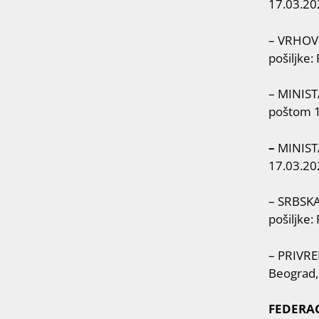
17.03.20
– VRHOVN
pošiljke:
– MINIST
poštom 1
–
MINISTA
17.03.20
– SRBSKA 
pošiljke
– PRIVR
Beograd,
FEDERAC