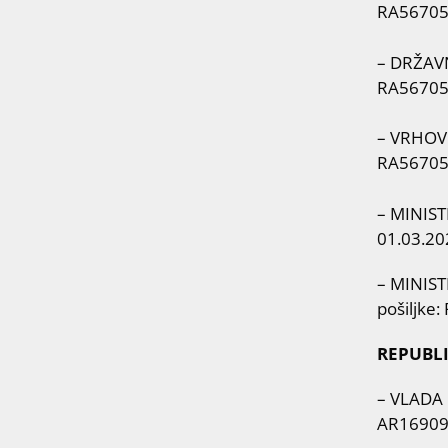
RA56705
– DRŽAVNI
RA56705
– VRHOVNO
RA56705
– MINIST
01.03.20
– MINIST
pošiljke
REPUBL
– VLADA 
AR1690