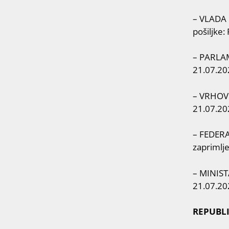
– VLADA 
pošiljke
– PARLAM
21.07.20
– VRHOVN
21.07.20
– FEDER
zaprimlj
– MINIST
21.07.20
REPUBLI