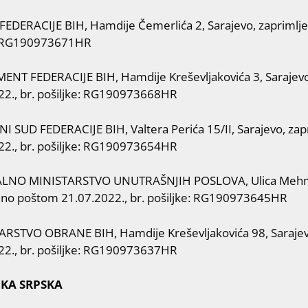
FEDERACIJE BIH, Hamdije Čemerlića 2, Sarajevo, zaprimlje
: RG190973671HR
ENT FEDERACIJE BIH, Hamdije Kreševljakovića 3, Sarajev
22., br. pošiljke: RG190973668HR
I SUD FEDERACIJE BIH, Valtera Perića 15/II, Sarajevo, za
22., br. pošiljke: RG190973654HR
ALNO MINISTARSTVO UNUTRAŠNJIH POSLOVA, Ulica Mehme
eno poštom 21.07.2022., br. pošiljke: RG190973645HR
ARSTVO OBRANE BIH, Hamdije Kreševljakovića 98, Saraje
22., br. pošiljke: RG190973637HR
KA SRPSKA