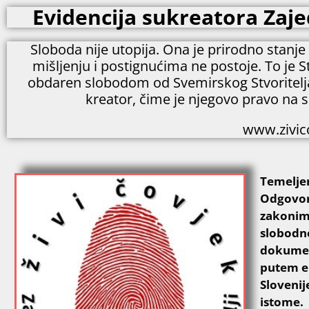
Evidencija sukreatora Zajed
Sloboda nije utopija. Ona je prirodno stanj
mišljenju i postignućima ne postoje. To je S
obdaren slobodom od Svemirskog Stvoritelja k
kreator, čime je njegovo pravo na s
www.zivico
Temeljen
Odgovorn
zakonim
slobodn
dokumen
putem en
Slovenij
istome.