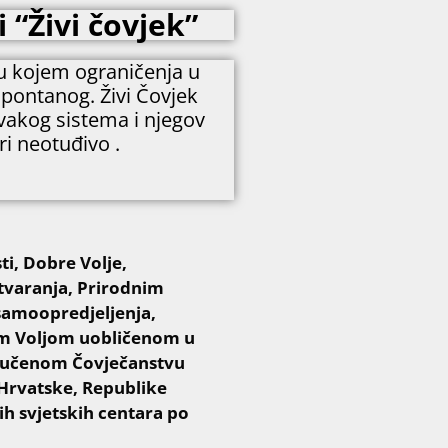
 “Živi čovjek”
 u kojem ograničenja u
spontanog. Živi Čovjek
svakog sistema i njegov
ri neotuđivo .
i, Dobre Volje,
tvaranja, Prirodnim
amoopredjeljenja,
om Voljom uobličenom u
uručenom Čovječanstvu
e Hrvatske, Republike
ih svjetskih centara po