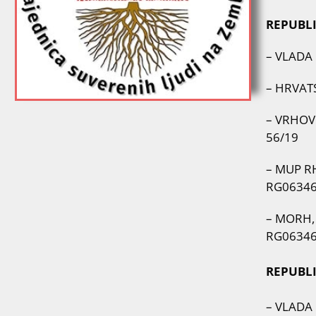
REPUBLI
– VLADA 
– HRVATS
– VRHOVN
56/19
– MUP RH,
RG0634
– MORH, T
RG0634
REPUBLI
– VLADA R