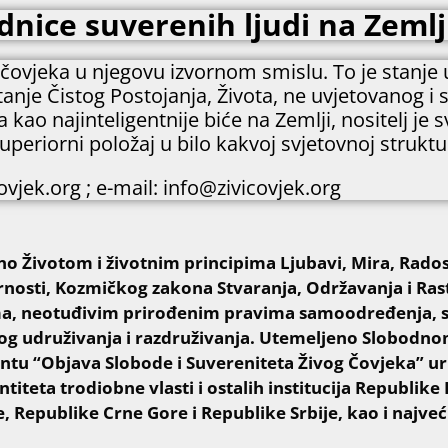
nice suverenih ljudi na Zemlji
e čovjeka u njegovu izvornom smislu. To je stanje
tanje Čistog Postojanja, Života, ne uvjetovanog i 
ao najinteligentnije biće na Zemlji, nositelj je 
uperiorni položaj u bilo kakvoj svjetovnoj struktu
vjek.org ; e-mail: info@zivicovjek.org
o Životom i životnim principima Ljubavi, Mira, Radost
osti, Kozmičkog zakona Stvaranja, Održavanja i Ras
a, neotuđivim prirođenim pravima samoodređenja, s
og udruživanja i razdruživanja. Utemeljeno Slobodn
tu “Objava Slobode i Suvereniteta Živog Čovjeka” 
titeta trodiobne vlasti i ostalih institucija Republik
e, Republike Crne Gore i Republike Srbije, kao i najveć