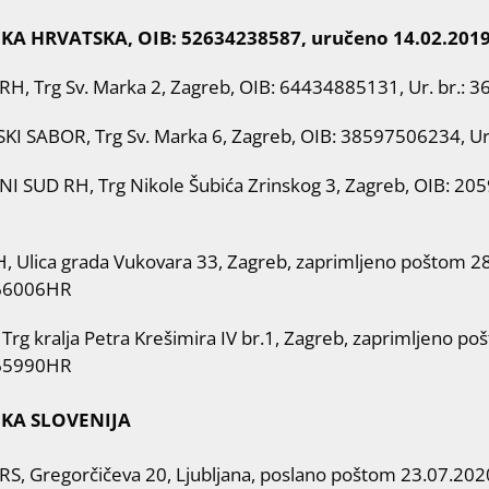
KA HRVATSKA, OIB: 52634238587, uručeno 14.02.2019
RH, Trg Sv. Marka 2, Zagreb, OIB: 64434885131, Ur. br.: 3
KI SABOR, Trg Sv. Marka 6, Zagreb, OIB: 38597506234, Ur.
I SUD RH, Trg Nikole Šubića Zrinskog 3, Zagreb, OIB: 2059
 Ulica grada Vukovara 33, Zagreb, zaprimljeno poštom 28.0
66006HR
rg kralja Petra Krešimira IV br.1, Zagreb, zaprimljeno poš
65990HR
KA SLOVENIJA
S, Gregorčičeva 20, Ljubljana, poslano poštom 23.07.2020.,