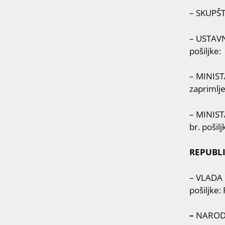
– SKUPŠT
– USTAVN
pošilj
– MINIST
zaprimlj
– MINIST
br. poši
REPUBLI
– VLADA 
pošiljke
–
NARODNA