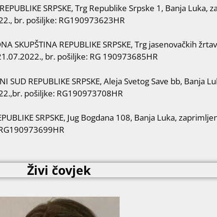
REPUBLIKE SRPSKE, Trg Republike Srpske 1, Banja Luka, 
22., br. pošiljke: RG190973623HR
A SKUPŠTINA REPUBLIKE SRPSKE, Trg jasenovačkih žrtava 
1.07.2022., br. pošiljke: RG 190973685HR
I SUD REPUBLIKE SRPSKE, Aleja Svetog Save bb, Banja Lu
22.,br. pošiljke: RG190973708HR
PUBLIKE SRPSKE, Jug Bogdana 108, Banja Luka, zaprimljen
: RG190973699HR
Živi čovjek