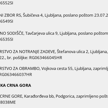
6552SI
 ZBOR RS, Šubičeva 4, Ljubljana, poslano poštom 23.07.202
6549SI
 SODIŠČE, Tavčarjeva ulica 9, Ljubljana, poslano poštom 
6535SI
RSTVO ZA NOTRANJE ZADEVE, Štefanova ulica 2, Ljubljana
22., br. pošiljke: RG063466045HR
RSTVO ZA OBRAMBO, Vojkova cesta 55, Ljubljana, zaprimlj
: RG063466037HR
IKA CRNA GORA
CRNE GORE, Karađorđeva bb, Podgorica, zaprimljeno poštom
98038ME