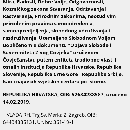
Mira, Radosti, Dobre Volje, Odgovornosti,
Kozmičkog zakona Stvaranja, Održavanja i
Rastvaranja, Prirodnim zakonima, neotuđivim
prirođenim pravima samoodređenja,
samoopredjeljenja, slobodnog udruživanja i
razdruživanja. Utemeljeno Slobodnom Voljom
uobličenom u dokumentu “Objava Slobode i
Suvereniteta Živog Čovjeka” uručenom
Čovječanstvu putem entiteta trodiobne vlasti i
ostalih institucija Republike Hrvatske, Republike
Slovenije, Republike Crne Gore i Republike Srbije,
kao i najvećih svjetskih centara po istome.
REPUBLIKA HRVATSKA, OIB: 52634238587, uručeno
14.02.2019.
– VLADA RH, Trg Sv. Marka 2, Zagreb, OIB:
64434885131, Ur. br.: 361-19-1