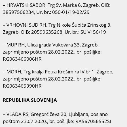
– HRVATSKI SABOR, Trg Sv. Marka 6, Zagreb, OIB:
38597506234, Ur. br.: 050-01/19-02/29
– VRHOVNI SUD RH, Trg Nikole Šubića Zrinskog 3,
Zagreb, OIB: 20599635268, Ur. br.: SU VI 56/19
– MUP RH, Ulica grada Vukovara 33, Zagreb,
zaprimljeno poštom 28.02.2022., br. pošiljke:
RG063466006HR
– MORH, Trg kralja Petra Krešimira IV br.1, Zagreb,
zaprimljeno poštom 28.02.2022., br. pošiljke:
RG063465990HR
REPUBLIKA SLOVENIJA
– VLADA RS, Gregorčičeva 20, Ljubljana, poslano
poštom 23.07.2020., br. pošiljke: RA567056552SI