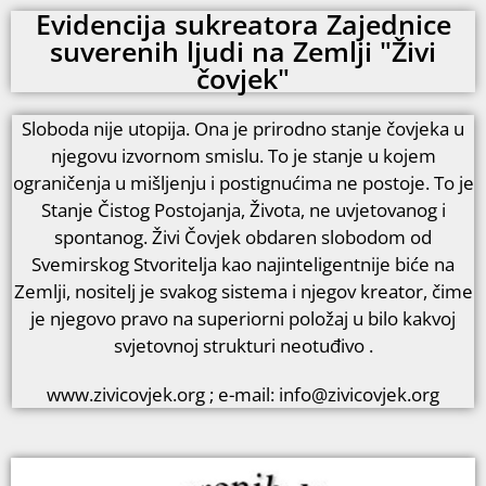
Evidencija sukreatora Zajednice
suverenih ljudi na Zemlji "Živi
čovjek"
Sloboda nije utopija. Ona je prirodno stanje čovjeka u
njegovu izvornom smislu. To je stanje u kojem
ograničenja u mišljenju i postignućima ne postoje. To je
Stanje Čistog Postojanja, Života, ne uvjetovanog i
spontanog. Živi Čovjek obdaren slobodom od
Svemirskog Stvoritelja kao najinteligentnije biće na
Zemlji, nositelj je svakog sistema i njegov kreator, čime
je njegovo pravo na superiorni položaj u bilo kakvoj
svjetovnoj strukturi neotuđivo .
www.zivicovjek.org ; e-mail: info@zivicovjek.org