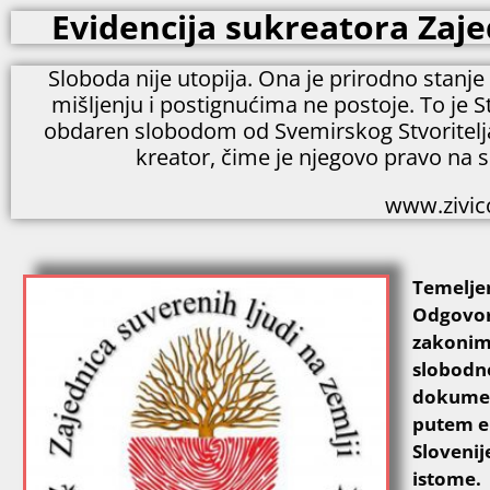
Evidencija sukreatora Zajed
Sloboda nije utopija. Ona je prirodno stanj
mišljenju i postignućima ne postoje. To je S
obdaren slobodom od Svemirskog Stvoritelja k
kreator, čime je njegovo pravo na s
www.zivico
Temeljen
Odgovorn
zakonim
slobodn
dokumen
putem en
Slovenij
istome.