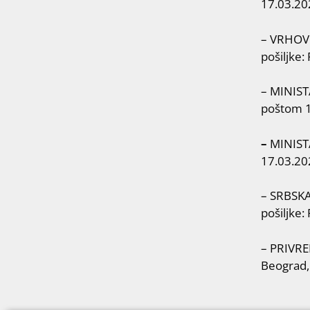
17.03.20
– VRHOVN
pošiljke:
– MINIST
poštom 1
–
MINISTA
17.03.20
– SRBSKA 
pošiljke
– PRIVR
Beograd,