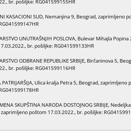
22., br. pošiljke: RG041599155HR
I KASACIONI SUD, Nemanjina 9, Beograd, zaprimljeno po
RG041599147HR
ARSTVO UNUTRAŠNJIH POSLOVA, Bulevar Mihajla Popina 2
7.03.2022., br. pošiljke: RG041599133HR
RSTVO ODBRANE REPUBLIKE SRBIJE, Birčaninova 5, Beog
22., br. pošiljke: RG041599116HR
PATRIJARŠIJA, Ulica kralja Petra 5, Beograd, zaprimljeno 
: RG041599178HR
EMENA SKUPŠTINA NARODA DOSTOJNOG SRBIJE, Nedeljka G
 zaprimljeno poštom 17.03.2022., br. pošiljke: RG04159