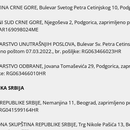
INA CRNE GORE, Bulevar Svetog Petra Cetinjskog 10, Podg
I SUD CRNE GORE, Njegoševa 2, Podgorica, zaprimljeno p
: AR169098024ME
ARSTVO UNUTRAŠNJIH POSLOVA, Bulevar Sv. Petra Cetinsk
eno poštom 07.03.2022., br. pošiljke: RG063466023HR
ARSTVO ODBRANE, Jovana Tomaševića 29, Podgorica, zapr
ljke: RG063466010HR
KA SRBIJA
REPUBLIKE SRBIJE, Nemanjina 11, Beograd, zaprimljeno po
: RG041599164HR
 SKUPŠTINA REPUBLIKE SRBIJE, Trg Nikole Pašića 13, B