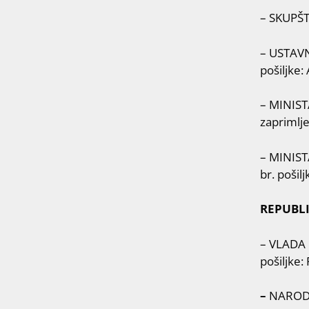
– SKUPŠT
– USTAVN
pošiljke
– MINIST
zaprimlj
– MINIST
br. poši
REPUBLI
– VLADA 
pošiljke
–
NARODNA