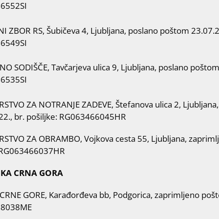
6552SI
 ZBOR RS, Šubičeva 4, Ljubljana, poslano poštom 23.07.202
6549SI
 SODIŠČE, Tavčarjeva ulica 9, Ljubljana, poslano poštom 
6535SI
RSTVO ZA NOTRANJE ZADEVE, Štefanova ulica 2, Ljubljana
22., br. pošiljke: RG063466045HR
RSTVO ZA OBRAMBO, Vojkova cesta 55, Ljubljana, zaprimlj
: RG063466037HR
IKA CRNA GORA
CRNE GORE, Karađorđeva bb, Podgorica, zaprimljeno poštom
98038ME