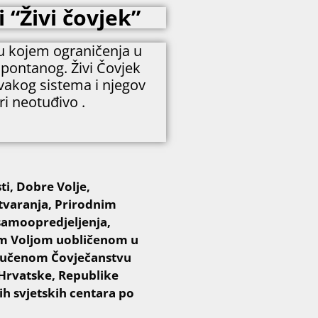
 “Živi čovjek”
 u kojem ograničenja u
spontanog. Živi Čovjek
svakog sistema i njegov
ri neotuđivo .
i, Dobre Volje,
tvaranja, Prirodnim
amoopredjeljenja,
om Voljom uobličenom u
uručenom Čovječanstvu
e Hrvatske, Republike
ih svjetskih centara po