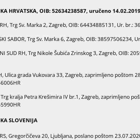
KA HRVATSKA, OIB: 52634238587, uručeno 14.02.2019
RH, Trg Sv. Marka 2, Zagreb, OIB: 64434885131, Ur. br.: 3
KI SABOR, Trg Sv. Marka 6, Zagreb, OIB: 38597506234, Ur.
I SUD RH, Trg Nikole Šubića Zrinskog 3, Zagreb, OIB: 2059
 Ulica grada Vukovara 33, Zagreb, zaprimljeno poštom 28.0
66006HR
rg kralja Petra Krešimira IV br.1, Zagreb, zaprimljeno poš
65990HR
KA SLOVENIJA
S, Gregorčičeva 20, Ljubljana, poslano poštom 23.07.2020.,