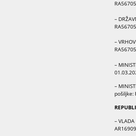
RA56705
– DRŽAVNI
RA56705
– VRHOVNO
RA56705
– MINIST
01.03.20
– MINIST
pošiljke
REPUBL
– VLADA 
AR1690