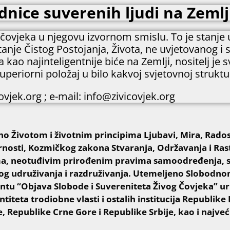
nice suverenih ljudi na Zemlji
e čovjeka u njegovu izvornom smislu. To je stanje
tanje Čistog Postojanja, Života, ne uvjetovanog i 
ao najinteligentnije biće na Zemlji, nositelj je 
uperiorni položaj u bilo kakvoj svjetovnoj struktu
vjek.org ; e-mail: info@zivicovjek.org
o Životom i životnim principima Ljubavi, Mira, Radost
osti, Kozmičkog zakona Stvaranja, Održavanja i Ras
a, neotuđivim prirođenim pravima samoodređenja, s
og udruživanja i razdruživanja. Utemeljeno Slobodn
tu “Objava Slobode i Suvereniteta Živog Čovjeka” 
titeta trodiobne vlasti i ostalih institucija Republik
e, Republike Crne Gore i Republike Srbije, kao i najveć