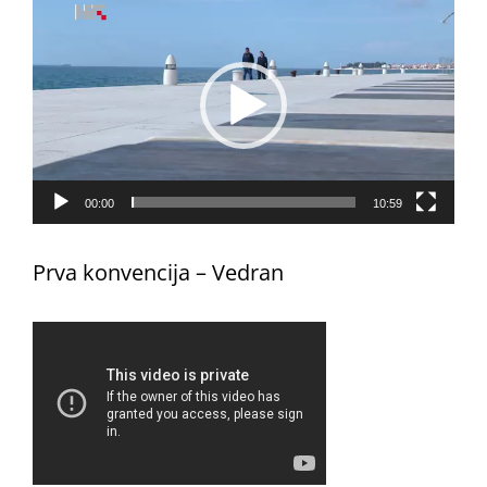
videozapisa
00:00
10:59
Prva konvencija – Vedran