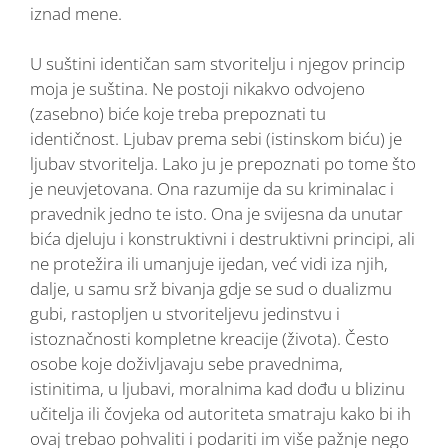
iznad mene.
U suštini identičan sam stvoritelju i njegov princip
moja je suština. Ne postoji nikakvo odvojeno
(zasebno) biće koje treba prepoznati tu
identičnost. Ljubav prema sebi (istinskom biću) je
ljubav stvoritelja. Lako ju je prepoznati po tome što
je neuvjetovana. Ona razumije da su kriminalac i
pravednik jedno te isto. Ona je svijesna da unutar
bića djeluju i konstruktivni i destruktivni principi, ali
ne protežira ili umanjuje ijedan, već vidi iza njih,
dalje, u samu srž bivanja gdje se sud o dualizmu
gubi, rastopljen u stvoriteljevu jedinstvu i
istoznačnosti kompletne kreacije (života). Često
osobe koje doživljavaju sebe pravednima,
istinitima, u ljubavi, moralnima kad dođu u blizinu
učitelja ili čovjeka od autoriteta smatraju kako bi ih
ovaj trebao pohvaliti i podariti im više pažnje nego