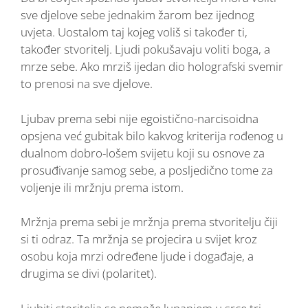
sve djelove sebe jednakim žarom bez ijednog
uvjeta. Uostalom taj kojeg voliš si također ti,
također stvoritelj. Ljudi pokušavaju voliti boga, a
mrze sebe. Ako mrziš ijedan dio holografski svemir
to prenosi na sve djelove.
Ljubav prema sebi nije egoistično-narcisoidna
opsjena već gubitak bilo kakvog kriterija rođenog u
dualnom dobro-lošem svijetu koji su osnove za
prosuđivanje samog sebe, a posljedično tome za
voljenje ili mržnju prema istom.
Mržnja prema sebi je mržnja prema stvoritelju čiji
si ti odraz. Ta mržnja se projecira u svijet kroz
osobu koja mrzi određene ljude i događaje, a
drugima se divi (polaritet).