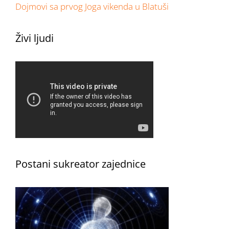
Dojmovi sa prvog Joga vikenda u Blatuši
Živi ljudi
Postani sukreator zajednice