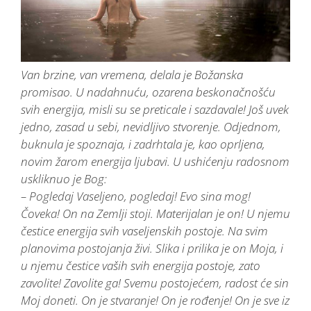
Van brzine, van vremena, delala je Božanska
promisao. U nadahnuću, ozarena beskonačnošću
svih energija, misli su se preticale i sazdavale! Još uvek
jedno, zasad u sebi, nevidljivo stvorenje. Odjednom,
buknula je spoznaja, i zadrhtala je, kao oprljena,
novim žarom energija ljubavi. U ushićenju radosnom
uskliknuo je Bog:
– Pogledaj Vaseljeno, pogledaj! Evo sina mog!
Čoveka! On na Zemlji stoji. Materijalan je on! U njemu
čestice energija svih vaseljenskih postoje. Na svim
planovima postojanja živi. Slika i prilika je on Moja, i
u njemu čestice vaših svih energija postoje, zato
zavolite! Zavolite ga! Svemu postojećem, radost će sin
Moj doneti. On je stvaranje! On je rođenje! On je sve iz