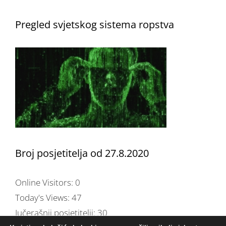
Pregled svjetskog sistema ropstva
Broj posjetitelja od 27.8.2020
Online Visitors:
0
Today's Views:
47
Jučerašnji posjetitelji:
30