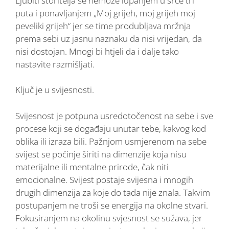
Ljubiti storitelja se nemože lupanjem u srce tri
puta i ponavljanjem „Moj grijeh, moj grijeh moj
peveliki grijeh“ jer se time produbljava mržnja
prema sebi uz jasnu naznaku da nisi vrijedan, da
nisi dostojan. Mnogi bi htjeli da i dalje tako
nastavite razmišljati.
Ključ je u svijesnosti.
Svijesnost je potpuna usredotočenost na sebe i sve
procese koji se događaju unutar tebe, kakvog kod
oblika ili izraza bili. Pažnjom usmjerenom na sebe
svijest se počinje širiti na dimenzije koja nisu
materijalne ili mentalne prirode, čak niti
emocionalne. Svijest postaje svijesna i mnogih
drugih dimenzija za koje do tada nije znala. Takvim
postupanjem ne troši se energija na okolne stvari.
Fokusiranjem na okolinu svjesnost se sužava, jer