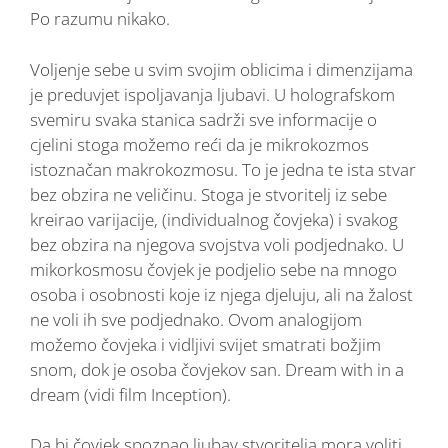
Po razumu nikako.
Voljenje sebe u svim svojim oblicima i dimenzijama
je preduvjet ispoljavanja ljubavi. U holografskom
svemiru svaka stanica sadrži sve informacije o
cjelini stoga možemo reći da je mikrokozmos
istoznačan makrokozmosu. To je jedna te ista stvar
bez obzira ne veličinu. Stoga je stvoritelj iz sebe
kreirao varijacije, (individualnog čovjeka) i svakog
bez obzira na njegova svojstva voli podjednako. U
mikorkosmosu čovjek je podjelio sebe na mnogo
osoba i osobnosti koje iz njega djeluju, ali na žalost
ne voli ih sve podjednako. Ovom analogijom
možemo čovjeka i vidljivi svijet smatrati božjim
snom, dok je osoba čovjekov san. Dream with in a
dream (vidi film Inception).
Da bi čovjek spoznao ljubav stvoritelja mora voliti