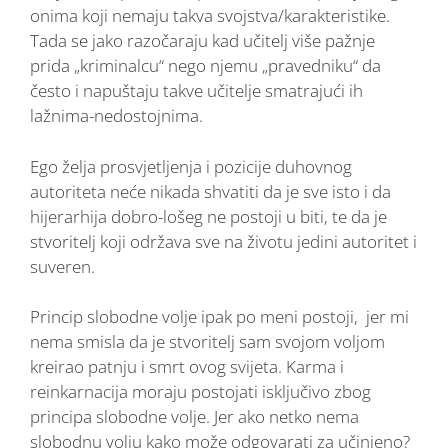
onima koji nemaju takva svojstva/karakteristike.
Tada se jako razočaraju kad učitelj više pažnje
prida „kriminalcu“ nego njemu „pravedniku“ da
često i napuštaju takve učitelje smatrajući ih
lažnima-nedostojnima.
Ego želja prosvjetljenja i pozicije duhovnog
autoriteta neće nikada shvatiti da je sve isto i da
hijerarhija dobro-lošeg ne postoji u biti, te da je
stvoritelj koji održava sve na životu jedini autoritet i
suveren.
Princip slobodne volje ipak po meni postoji, jer mi
nema smisla da je stvoritelj sam svojom voljom
kreirao patnju i smrt ovog svijeta. Karma i
reinkarnacija moraju postojati isključivo zbog
principa slobodne volje. Jer ako netko nema
slobodnu volju kako može odgovarati za učinjeno?