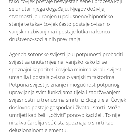
tako čovjek postaje nesvjestan sebe i procesa koji
se unutar njega događaju. Njegov doživljaj
stvarnosti je uronjen u polusneno/hipnotičko
stanje te takav čovjek često postaje ovisan o
vanjskim zbivanjima i postaje lutka na koncu
društveno-socijalnih previranja.
Agenda sotonske svijesti je u potpunosti prebaciti
svijest sa unutarnjeg na vanjsko kako bi se
spoznajni kapaciteti čovjeka minimalizirali, svijest
umanjila i postala ovisna o vanjskim faktorima.
Potpuna svijest je znanje i mogućnost potpunog
upravljanja svim funkcijama tijela i zadržavanjem
svijesnosti i u trenucima smrti fizičkog tijela. Čovjek
doslovno postaje gospodar i života i smrti. Može
umrijeti kad želi i „oživiti“ ponovo kad želi. To nije
nikakva čarolija već čista spoznaja o smrti kao
deluzionalnom elementu.