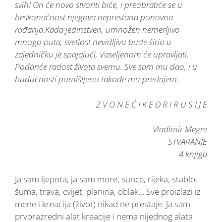
svih! On će novo stvoriti biće, i preobratiće se u
beskonačnost njegova neprestana ponovna
rađanja.Kada jedinstven, umnožen nemerljivo
mnogo puta, svetlost nevidljivu bude širio u
zajedničku je spajajući, Vaseljenom će upravljati.
Podariće radost života svemu. Sve sam mu dao, i u
budućnosti pomišljeno takođe mu predajem.
Z V O N E Ć I K E D R I R U S I J E
Vladimir Megre
STVARANJE
4.knjiga
Ja sam ljepota, ja sam more, sunce, rijeka, stablo,
šuma, trava, cvijet, planina, oblak… Sve proizlazi iz
mene i kreacija (život) nikad ne prestaje. Ja sam
prvorazredni alat kreacije i nema nijednog alata