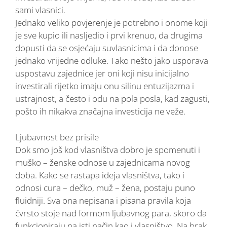
sami vlasnici.
Jednako veliko povjerenje je potrebno i onome koji
je sve kupio ili nasljedio i prvi krenuo, da drugima
dopusti da se osjećaju suvlasnicima i da donose
jednako vrijedne odluke. Tako nešto jako usporava
uspostavu zajednice jer oni koji nisu inicijalno
investirali rijetko imaju onu silinu entuzijazma i
ustrajnost, a često i odu na pola posla, kad zagusti,
pošto ih nikakva značajna investicija ne veže.
Ljubavnost bez prisile
Dok smo još kod vlasništva dobro je spomenuti i
muško – ženske odnose u zajednicama novog
doba. Kako se rastapa ideja vlasništva, tako i
odnosi cura – dečko, muž – žena, postaju puno
fluidniji. Sva ona nepisana i pisana pravila koja
čvrsto stoje nad formom ljubavnog para, skoro da
funkcioniraju na isti način kao i vlasništvo. Na brak