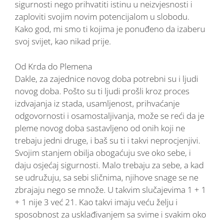
sigurnosti nego prihvatiti istinu u neizvjesnosti i
zaploviti svojim novim potencijalom u slobodu.
Kako god, mi smo ti kojima je ponuđeno da izaberu
svoj svijet, kao nikad prije.
Od Krda do Plemena
Dakle, za zajednice novog doba potrebni su i ljudi
novog doba. Pošto su ti ljudi prošli kroz proces
izdvajanja iz stada, usamljenost, prihvaćanje
odgovornosti i osamostaljivanja, može se reći da je
pleme novog doba sastavljeno od onih koji ne
trebaju jedni druge, i baš su ti i takvi neprocjenjivi.
Svojim stanjem obilja obogaćuju sve oko sebe, i
daju osjećaj sigurnosti. Malo trebaju za sebe, a kad
se udružuju, sa sebi sličnima, njihove snage se ne
zbrajaju nego se množe. U takvim slučajevima 1 + 1
+ 1 nije 3 već 21. Kao takvi imaju veću želju i
sposobnost za usklađivanjem sa svime i svakim oko