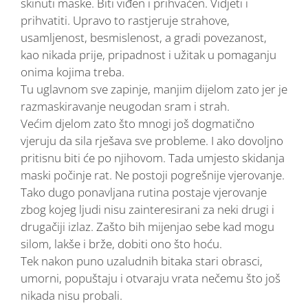
skinuti maske. Biti viđen i prihvaćen. Vidjeti i
prihvatiti. Upravo to rastjeruje strahove,
usamljenost, besmislenost, a gradi povezanost,
kao nikada prije, pripadnost i užitak u pomaganju
onima kojima treba.
Tu uglavnom sve zapinje, manjim dijelom zato jer je
razmaskiravanje neugodan sram i strah.
Većim djelom zato što mnogi još dogmatično
vjeruju da sila rješava sve probleme. I ako dovoljno
pritisnu biti će po njihovom. Tada umjesto skidanja
maski počinje rat. Ne postoji pogrešnije vjerovanje.
Tako dugo ponavljana rutina postaje vjerovanje
zbog kojeg ljudi nisu zainteresirani za neki drugi i
drugačiji izlaz. Zašto bih mijenjao sebe kad mogu
silom, lakše i brže, dobiti ono što hoću.
Tek nakon puno uzaludnih bitaka stari obrasci,
umorni, popuštaju i otvaraju vrata nečemu što još
nikada nisu probali.