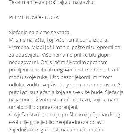
Tekst manifesta pročitajta u nastavku:
PLEME NOVOG DOBA
Sjećanje na pleme se vraća.
Mi smo naraštaj koji više nema puno izbora i
vremena. Mlađi još i manje, pošto nisu opremljeni
za oba svijeta. Više nemamo prilike biti glupi i
neodgovorni. Oni s jačim životnim apetitom
prisiljeni su izabrati odgovornost i slobodu. Uzeti
moć u svoje ruke, i što besprijekornijim nizom
odluka, voditi svoj život u jenom novom pravcu. A
putokazi su sjećanja koja se sve više bude. Sjećanja
na jasnoću, životnost, moć i ekstazu, koji su nam
umalo bili potpuno zabranjeni.
Čovječanstvo kao da je prošlo kroz još jedan krug
evolucije gdje je bilo neophodno zaboraviti
zajedništvo, sigurnost, nadahnuće, moćnu