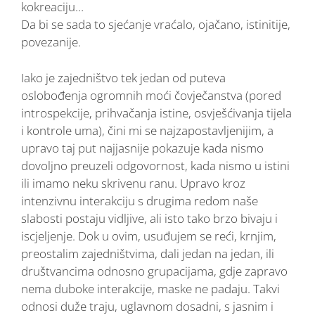
kokreaciju…
Da bi se sada to sjećanje vraćalo, ojačano, istinitije,
povezanije.
Iako je zajedništvo tek jedan od puteva
oslobođenja ogromnih moći čovječanstva (pored
introspekcije, prihvačanja istine, osvješćivanja tijela
i kontrole uma), čini mi se najzapostavljenijim, a
upravo taj put najjasnije pokazuje kada nismo
dovoljno preuzeli odgovornost, kada nismo u istini
ili imamo neku skrivenu ranu. Upravo kroz
intenzivnu interakciju s drugima redom naše
slabosti postaju vidljive, ali isto tako brzo bivaju i
iscjeljenje. Dok u ovim, usuđujem se reći, krnjim,
preostalim zajedništvima, dali jedan na jedan, ili
društvancima odnosno grupacijama, gdje zapravo
nema duboke interakcije, maske ne padaju. Takvi
odnosi duže traju, uglavnom dosadni, s jasnim i