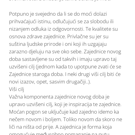
Potpuno je svejedno da li se do moći dolazi
prihvaćajući istinu, odlučujući se za slobodu ili
nizanjem odluka iz odgovornosti. Te kvalitete su
osnova zdrave zajednice. Privlačne su jer su
suština ljudske prirode i oni koji ih uzgajaju
zarazno djeluju na sve oko sebe. Zajednice novog
doba sastavljene su od takvih i imaju upravo taj
uzvišeni cilj (jednom kada to upotpune zvati će se
Zajednice staroga doba. I neki drugi viši cilj biti će
novi izazov, opet, sasvim drugačiji..).
Viši cilj
Važna komponenta zajednice novog doba je
upravo uzvišeni cilj, koji je inspiracija te zajednice.
Moćan pogon se uključuje kad zajedno idemo ka
nečem novom i boljem. Toliko novom da skoro ne
liči na ništa od prije. A zajednica je forma koja
omogućuje međusobno pomaganje na putu,