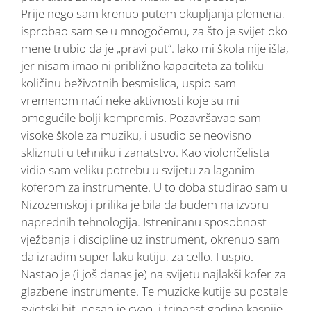
Prije nego sam krenuo putem okupljanja plemena,
isprobao sam se u mnogočemu, za što je svijet oko
mene trubio da je „pravi put“. Iako mi škola nije išla,
jer nisam imao ni približno kapaciteta za toliku
količinu beživotnih besmislica, uspio sam
vremenom naći neke aktivnosti koje su mi
omogućile bolji kompromis. Pozavršavao sam
visoke škole za muziku, i usudio se neovisno
skliznuti u tehniku i zanatstvo. Kao violončelista
vidio sam veliku potrebu u svijetu za laganim
koferom za instrumente. U to doba studirao sam u
Nizozemskoj i prilika je bila da budem na izvoru
naprednih tehnologija. Istreniranu sposobnost
vježbanja i discipline uz instrument, okrenuo sam
da izradim super laku kutiju, za cello. I uspio.
Nastao je (i još danas je) na svijetu najlakši kofer za
glazbene instrumente. Te muzicke kutije su postale
svjetski hit, posao je cvao, i trinaest godina kasnije