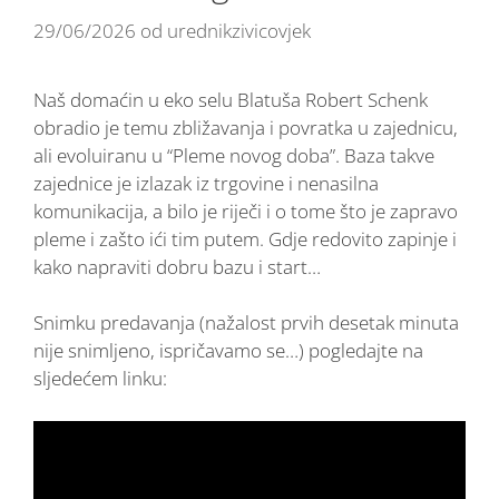
29/06/2026
od
urednikzivicovjek
Naš domaćin u eko selu Blatuša Robert Schenk
obradio je temu zbližavanja i povratka u zajednicu,
ali evoluiranu u “Pleme novog doba”. Baza takve
zajednice je izlazak iz trgovine i nenasilna
komunikacija, a bilo je riječi i o tome što je zapravo
pleme i zašto ići tim putem. Gdje redovito zapinje i
kako napraviti dobru bazu i start…
Snimku predavanja (nažalost prvih desetak minuta
nije snimljeno, ispričavamo se…) pogledajte na
sljedećem linku: