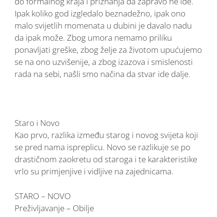
do formalnog kraja i priznanja da zapravo ne ide.
Ipak koliko god izgledalo beznadežno, ipak ono
malo svijetlih momenata u dubini je davalo nadu
da ipak može. Zbog umora nemamo priliku
ponavljati greške, zbog želje za životom upućujemo
se na ono uzvišenije, a zbog izazova i smislenosti
rada na sebi, našli smo načina da stvar ide dalje.
Staro i Novo
Kao prvo, razlika između starog i novog svijeta koji
se pred nama ispreplicu. Novo se razlikuje se po
drastičnom zaokretu od staroga i te karakteristike
vrlo su primjenjive i vidljive na zajednicama.
STARO – NOVO
Preživljavanje – Obilje