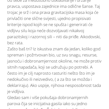
od sebe za međusobno usklađivanje i držanje
pravca, uspostava zajednice ima odlične šanse. Taj
trojac je srž i ona prava gravitacijska masa koja će
privlačiti one slične svijesti, ujedno propisivati
kriterije ispod kojih se ne spušta i generirati će
vidljivu silu koja neće dozvoljavati nikakvoj
parazitskoj i razornoj sili – niti da priđe. Aikodovski,
bez rata.
Zašto baš tri? Iz iskustva znam da jedan, koliko god
spreman i požrtvovan bio, uz svu snagu, resurse,
jasnoću i dobronamjernost okoline, ne može protiv
sitnih napadača, koji se udružuju po potrebi. A
često im je cilj naprosto rasturiti nešto što im je
nedokučivo ili neizvedivo, ( a za što se možda i
deklariraju). Ako uspije, njihova nesposobnost tada
je vidljiva.
Gledao sam i više pokušaja dobronamjernih
parova čija se inicijativa gasila iako su jedno