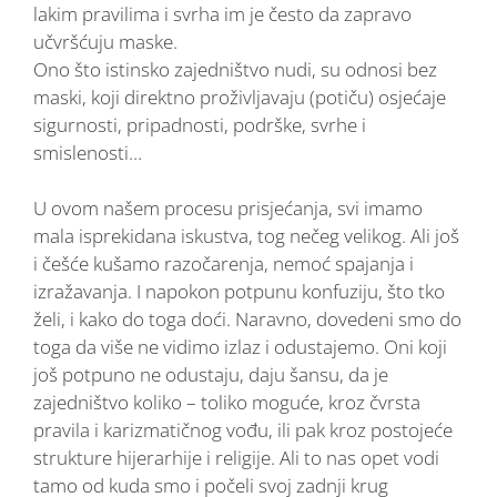
lakim pravilima i svrha im je često da zapravo
učvršćuju maske.
Ono što istinsko zajedništvo nudi, su odnosi bez
maski, koji direktno proživljavaju (potiču) osjećaje
sigurnosti, pripadnosti, podrške, svrhe i
smislenosti…
U ovom našem procesu prisjećanja, svi imamo
mala isprekidana iskustva, tog nečeg velikog. Ali još
i češće kušamo razočarenja, nemoć spajanja i
izražavanja. I napokon potpunu konfuziju, što tko
želi, i kako do toga doći. Naravno, dovedeni smo do
toga da više ne vidimo izlaz i odustajemo. Oni koji
još potpuno ne odustaju, daju šansu, da je
zajedništvo koliko – toliko moguće, kroz čvrsta
pravila i karizmatičnog vođu, ili pak kroz postojeće
strukture hijerarhije i religije. Ali to nas opet vodi
tamo od kuda smo i počeli svoj zadnji krug