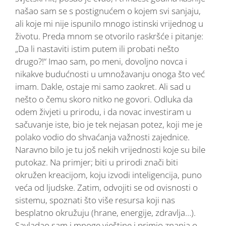
našao sam se s postignućem o kojem svi sanjaju,
ali koje mi nije ispunilo mnogo istinski vrijednog u
životu. Preda mnom se otvorilo raskršće i pitanje:
„Da li nastaviti istim putem ili probati nešto
drugo?!“ Imao sam, po meni, dovoljno novca i
nikakve budućnosti u umnožavanju onoga što već
imam. Dakle, ostaje mi samo zaokret. Ali sad u
nešto o čemu skoro nitko ne govori. Odluka da
odem živjeti u prirodu, i da novac investiram u
sačuvanje iste, bio je tek nejasan potez, koji me je
polako vodio do shvaćanja važnosti zajednice.
Naravno bilo je tu još nekih vrijednosti koje su bile
putokaz. Na primjer; biti u prirodi znači biti
okružen kreacijom, koju izvodi inteligencija, puno
veća od ljudske. Zatim, odvojiti se od ovisnosti o
sistemu, spoznati što više resursa koji nas
besplatno okružuju (hrane, energije, zdravlja…).
Savladao sam i mnoge vještine i primio znanja o