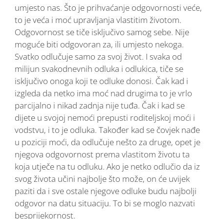
umjesto nas. Što je prihvaćanje odgovornosti veće,
to je veća i moć upravljanja vlastitim životom.
Odgovornost se tiče isključivo samog sebe. Nije
moguće biti odgovoran za, ili umjesto nekoga.
Svatko odlučuje samo za svoj život. I svaka od
milijun svakodnevnih odluka i odlukica, tiče se
isključivo onoga koji te odluke donosi. Čak kad i
izgleda da netko ima moć nad drugima to je vrlo
parcijalno i nikad zadnja nije tuđa. Čak i kad se
dijete u svojoj nemoći prepusti roditeljskoj moći i
vodstvu, i to je odluka. Također kad se čovjek nađe
u poziciji moći, da odlučuje nešto za druge, opet je
njegova odgovornost prema vlastitom životu ta
koja utječe na tu odluku. Ako je netko odlučio da iz
svog života učini najbolje što može, on će uvijek
paziti da i sve ostale njegove odluke budu najbolji
odgovor na datu situaciju. To bi se moglo nazvati
besprijekornost.