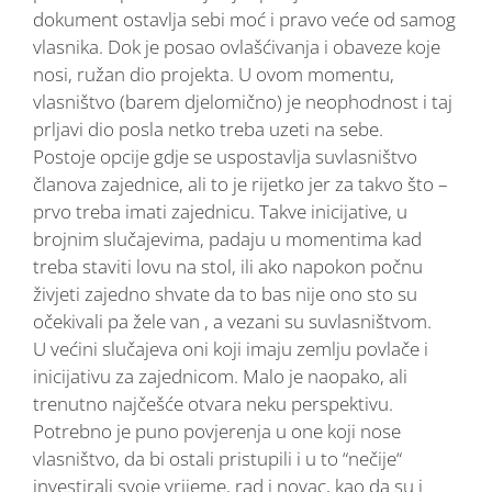
dokument ostavlja sebi moć i pravo veće od samog
vlasnika. Dok je posao ovlašćivanja i obaveze koje
nosi, ružan dio projekta. U ovom momentu,
vlasništvo (barem djelomično) je neophodnost i taj
prljavi dio posla netko treba uzeti na sebe.
Postoje opcije gdje se uspostavlja suvlasništvo
članova zajednice, ali to je rijetko jer za takvo što –
prvo treba imati zajednicu. Takve inicijative, u
brojnim slučajevima, padaju u momentima kad
treba staviti lovu na stol, ili ako napokon počnu
živjeti zajedno shvate da to bas nije ono sto su
očekivali pa žele van , a vezani su suvlasništvom.
U većini slučajeva oni koji imaju zemlju povlače i
inicijativu za zajednicom. Malo je naopako, ali
trenutno najčešće otvara neku perspektivu.
Potrebno je puno povjerenja u one koji nose
vlasništvo, da bi ostali pristupili i u to “nečije“
investirali svoje vrijeme, rad i novac, kao da su i