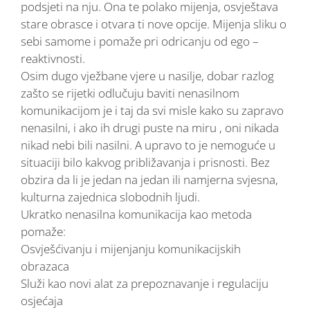
podsjeti na nju. Ona te polako mijenja, osvještava
stare obrasce i otvara ti nove opcije. Mijenja sliku o
sebi samome i pomaže pri odricanju od ego –
reaktivnosti.
Osim dugo vježbane vjere u nasilje, dobar razlog
zašto se rijetki odlučuju baviti nenasilnom
komunikacijom je i taj da svi misle kako su zapravo
nenasilni, i ako ih drugi puste na miru , oni nikada
nikad nebi bili nasilni. A upravo to je nemoguće u
situaciji bilo kakvog približavanja i prisnosti. Bez
obzira da li je jedan na jedan ili namjerna svjesna,
kulturna zajednica slobodnih ljudi.
Ukratko nenasilna komunikacija kao metoda
pomaže:
Osvješćivanju i mijenjanju komunikacijskih
obrazaca
Služi kao novi alat za prepoznavanje i regulaciju
osjećaja