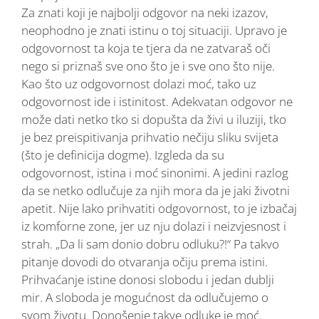
Za znati koji je najbolji odgovor na neki izazov,
neophodno je znati istinu o toj situaciji. Upravo je
odgovornost ta koja te tjera da ne zatvaraš oči
nego si priznaš sve ono što je i sve ono što nije.
Kao što uz odgovornost dolazi moć, tako uz
odgovornost ide i istinitost. Adekvatan odgovor ne
može dati netko tko si dopušta da živi u iluziji, tko
je bez preispitivanja prihvatio nečiju sliku svijeta
(što je definicija dogme). Izgleda da su
odgovornost, istina i moć sinonimi. A jedini razlog
da se netko odlučuje za njih mora da je jaki životni
apetit. Nije lako prihvatiti odgovornost, to je izbačaj
iz komforne zone, jer uz nju dolazi i neizvjesnost i
strah. „Da li sam donio dobru odluku?!“ Pa takvo
pitanje dovodi do otvaranja očiju prema istini.
Prihvaćanje istine donosi slobodu i jedan dublji
mir. A sloboda je mogućnost da odlučujemo o
svom životu. Donošenje takve odluke je moć.