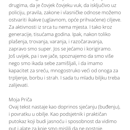
drugima, da je čovjek čovjeku vuk, da isključivo uz
policiju, pravila, zakone i vlasničke odnose možemo
ostvariti ikakve (uglavnom, opće prihvaćene) ciljeve.
Za aktivnosti iz srca tu nema mjesta. I tako kroz
generacije, tisućama godina. Ipak, nakon toliko
plašenja, trovanja, varanja, i razočaravanja,
zapravo smo super. Jos se jećamo i korigiramo.
Još uvijek, pa i sve jače, spoznajemo da smo više
nego smo ikada sebe zamišljali, i da imamo
kapacitet za sreću, mnogostruko veći od onoga za
trpljenje, borbu i strah. I sada tu mladu biljku treba
zalijevati.
Moja Priča
Ovaj tekst nastaje kao doprinos sjećanju (buđenju),
i povratku u obilje. Kao podsjetnik i praktičan
putokaz koji budi jasnoću i sposobnost da vidimo
put i alate za koje smo mislili da ne postoje.