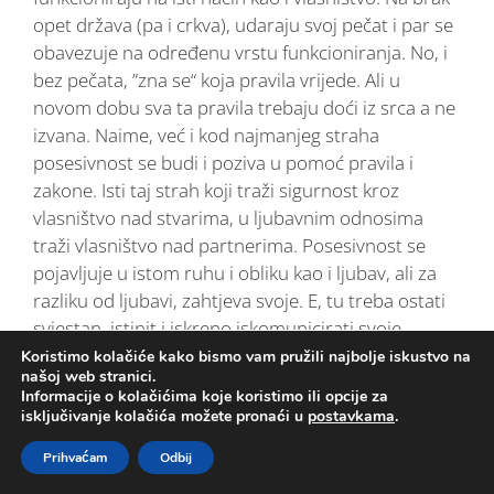
opet država (pa i crkva), udaraju svoj pečat i par se
obavezuje na određenu vrstu funkcioniranja. No, i
bez pečata, ”zna se“ koja pravila vrijede. Ali u
novom dobu sva ta pravila trebaju doći iz srca a ne
izvana. Naime, već i kod najmanjeg straha
posesivnost se budi i poziva u pomoć pravila i
zakone. Isti taj strah koji traži sigurnost kroz
vlasništvo nad stvarima, u ljubavnim odnosima
traži vlasništvo nad partnerima. Posesivnost se
pojavljuje u istom ruhu i obliku kao i ljubav, ali za
razliku od ljubavi, zahtjeva svoje. E, tu treba ostati
svjestan, istinit i iskreno iskomunicirati svoje
potrebe i osjećaje. Katalizator tog procesa je
Koristimo kolačiće kako bismo vam pružili najbolje iskustvo na
našoj web stranici.
situacija u kojoj žene i muškarci kroz zajednicu
Informacije o kolačićima koje koristimo ili opcije za
imaju riješene sve osnovne potrebe; hranu,
isključivanje kolačića možete pronaći u
postavkama
.
sklonište, ekonomske i emotivne podrške,
Prihvaćam
Odbij
pripadnost… Više se ne trebaju kao nekada.
Posebno je drugačije ženama pošto se o njima i