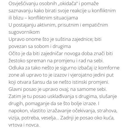
Osvješćivanju osobnih „okidača“ i pomaže
saznavanju kako birati svoje reakcije u konfliktnim
ili blizu – konfliktnim situacijama
U postajanju aktivnim, prisutnim i empatičnim
sugovornikom
Upravo onome što je suština zajednice; biti
povezan sa sobom i drugima
Očito je da biti zajedničar novoga doba znači biti
žestoko spreman na promjenu i rad na sebi.
Odluka za tako nešto je sigurno izbačaj iz komforne
zone ali upravo to je izazov i vjerojatno jedini put
koji otvara šansu da se nešto istinski promjeni.
Glavni posao je upravo ovaj; na samome sebi.
Zatim je tu posao usklađivanja s drugima, slušanje
drugih, pomaganje da se što bolje izraze. I
napokon, vlastito izražavanje očekivanja, strahova,
vizija, potreba, veselja… Zadnji je posao oko kuća,
vrtova i novca.