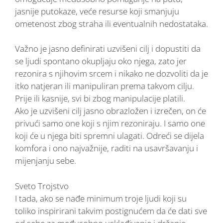
jasnije putokaze, veće resurse koji smanjuju
ometenost zbog straha ili eventualnih nedostataka.
Važno je jasno definirati uzvišeni cilj i dopustiti da
se ljudi spontano okupljaju oko njega, zato jer
rezonira s njihovim srcem i nikako ne dozvoliti da je
itko natjeran ili manipuliran prema takvom cilju.
Prije ili kasnije, svi bi zbog manipulacije platili.
Ako je uzvišeni cilj jasno obrazložen i izrečen, on će
privući samo one koji s njim rezoniraju. I samo one
koji će u njega biti spremni ulagati. Odreći se dijela
komfora i ono najvažnije, raditi na usavršavanju i
mijenjanju sebe.
Sveto Trojstvo
I tada, ako se nađe minimum troje ljudi koji su
toliko inspirirani takvim postignućem da će dati sve