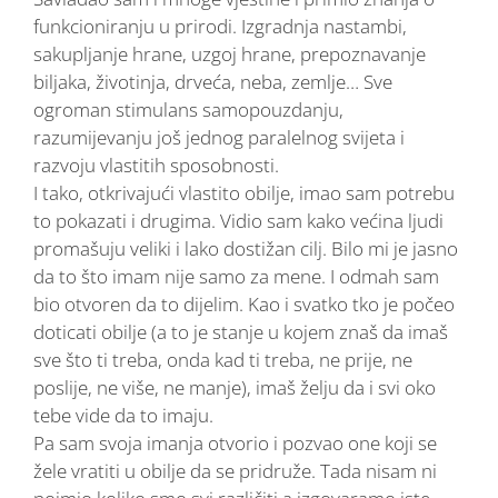
funkcioniranju u prirodi. Izgradnja nastambi,
sakupljanje hrane, uzgoj hrane, prepoznavanje
biljaka, životinja, drveća, neba, zemlje… Sve
ogroman stimulans samopouzdanju,
razumijevanju još jednog paralelnog svijeta i
razvoju vlastitih sposobnosti.
I tako, otkrivajući vlastito obilje, imao sam potrebu
to pokazati i drugima. Vidio sam kako većina ljudi
promašuju veliki i lako dostižan cilj. Bilo mi je jasno
da to što imam nije samo za mene. I odmah sam
bio otvoren da to dijelim. Kao i svatko tko je počeo
doticati obilje (a to je stanje u kojem znaš da imaš
sve što ti treba, onda kad ti treba, ne prije, ne
poslije, ne više, ne manje), imaš želju da i svi oko
tebe vide da to imaju.
Pa sam svoja imanja otvorio i pozvao one koji se
žele vratiti u obilje da se pridruže. Tada nisam ni