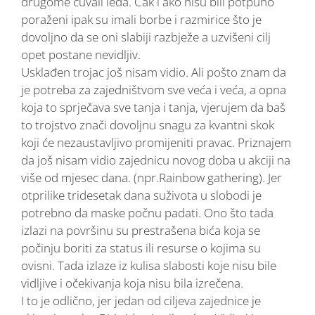
drugome čuvali leđa. Čak i ako nisu bili potpuno
poraženi ipak su imali borbe i razmirice što je
dovoljno da se oni slabiji razbježe a uzvišeni cilj
opet postane nevidljiv.
Usklađen trojac još nisam vidio. Ali pošto znam da
je potreba za zajedništvom sve veća i veća, a opna
koja to sprječava sve tanja i tanja, vjerujem da baš
to trojstvo znači dovoljnu snagu za kvantni skok
koji će nezaustavljivo promijeniti pravac. Priznajem
da još nisam vidio zajednicu novog doba u akciji na
više od mjesec dana. (npr.Rainbow gathering). Jer
otprilike tridesetak dana suživota u slobodi je
potrebno da maske počnu padati. Ono što tada
izlazi na površinu su prestrašena bića koja se
počinju boriti za status ili resurse o kojima su
ovisni. Tada izlaze iz kulisa slabosti koje nisu bile
vidljive i očekivanja koja nisu bila izrečena.
I to je odlično, jer jedan od ciljeva zajednice je