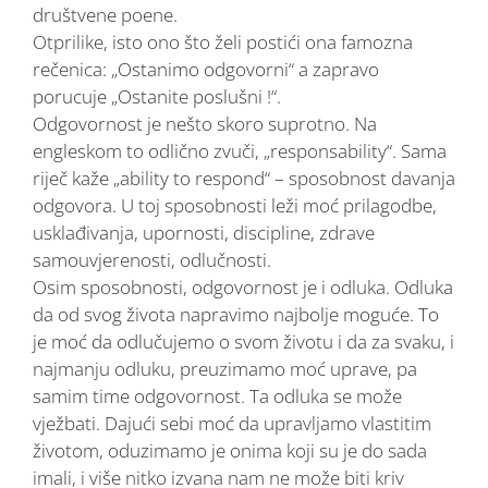
društvene poene.
Otprilike, isto ono što želi postići ona famozna
rečenica: „Ostanimo odgovorni“ a zapravo
porucuje „Ostanite poslušni !“.
Odgovornost je nešto skoro suprotno. Na
engleskom to odlično zvuči, „responsability“. Sama
riječ kaže „ability to respond“ – sposobnost davanja
odgovora. U toj sposobnosti leži moć prilagodbe,
usklađivanja, upornosti, discipline, zdrave
samouvjerenosti, odlučnosti.
Osim sposobnosti, odgovornost je i odluka. Odluka
da od svog života napravimo najbolje moguće. To
je moć da odlučujemo o svom životu i da za svaku, i
najmanju odluku, preuzimamo moć uprave, pa
samim time odgovornost. Ta odluka se može
vježbati. Dajući sebi moć da upravljamo vlastitim
životom, oduzimamo je onima koji su je do sada
imali, i više nitko izvana nam ne može biti kriv