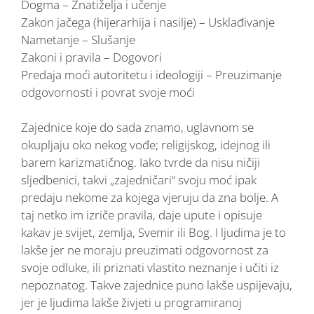
Dogma – Znatiželja i učenje
Zakon jačega (hijerarhija i nasilje) – Usklađivanje
Nametanje – Slušanje
Zakoni i pravila – Dogovori
Predaja moći autoritetu i ideologiji – Preuzimanje
odgovornosti i povrat svoje moći
Zajednice koje do sada znamo, uglavnom se
okupljaju oko nekog vođe; religijskog, idejnog ili
barem karizmatičnog. Iako tvrde da nisu ničiji
sljedbenici, takvi „zajedničari“ svoju moć ipak
predaju nekome za kojega vjeruju da zna bolje. A
taj netko im izriče pravila, daje upute i opisuje
kakav je svijet, zemlja, Svemir ili Bog. I ljudima je to
lakše jer ne moraju preuzimati odgovornost za
svoje odluke, ili priznati vlastito neznanje i učiti iz
nepoznatog. Takve zajednice puno lakše uspijevaju,
jer je ljudima lakše živjeti u programiranoj