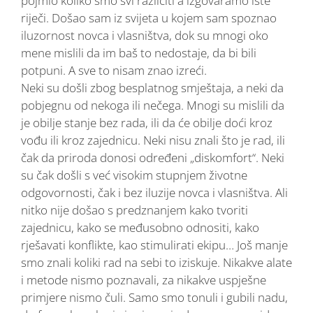
pojmio koliko smo svi različiti a izgovaramo iste
riječi. Došao sam iz svijeta u kojem sam spoznao
iluzornost novca i vlasništva, dok su mnogi oko
mene mislili da im baš to nedostaje, da bi bili
potpuni. A sve to nisam znao izreći.
Neki su došli zbog besplatnog smještaja, a neki da
pobjegnu od nekoga ili nečega. Mnogi su mislili da
je obilje stanje bez rada, ili da će obilje doći kroz
vođu ili kroz zajednicu. Neki nisu znali što je rad, ili
čak da priroda donosi određeni „diskomfort“. Neki
su čak došli s već visokim stupnjem životne
odgovornosti, čak i bez iluzije novca i vlasništva. Ali
nitko nije došao s predznanjem kako tvoriti
zajednicu, kako se međusobno odnositi, kako
rješavati konflikte, kao stimulirati ekipu… Još manje
smo znali koliki rad na sebi to iziskuje. Nikakve alate
i metode nismo poznavali, za nikakve uspješne
primjere nismo čuli. Samo smo tonuli i gubili nadu,