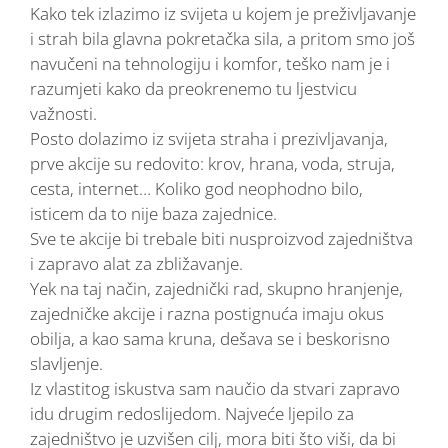
Kako tek izlazimo iz svijeta u kojem je preživljavanje
i strah bila glavna pokretačka sila, a pritom smo još
navučeni na tehnologiju i komfor, teško nam je i
razumjeti kako da preokrenemo tu ljestvicu
važnosti.
Posto dolazimo iz svijeta straha i prezivljavanja,
prve akcije su redovito: krov, hrana, voda, struja,
cesta, internet… Koliko god neophodno bilo,
isticem da to nije baza zajednice.
Sve te akcije bi trebale biti nusproizvod zajedništva
i zapravo alat za zbližavanje.
Yek na taj način, zajednički rad, skupno hranjenje,
zajedničke akcije i razna postignuća imaju okus
obilja, a kao sama kruna, dešava se i beskorisno
slavljenje.
Iz vlastitog iskustva sam naučio da stvari zapravo
idu drugim redoslijedom. Najveće ljepilo za
zajedništvo je uzvišen cilj, mora biti što viši, da bi