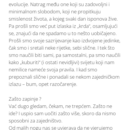
evolucije. Natrag među one koji su zadovoljni i
minimalnom slobodom, koji ne propitkuju
smislenost života, a kojeg svaki dan isponova žive.
Pa prošli smo već put izlaska iz „krda“, osamljujući
se, znajući da ne spadamo u to nešto uobičajeno.
Prošli smo svoje sazrijevanje kao izdvojene jedinke,
čak smo i sretali neke rijetke, sebi slične. I tek što
smo naučili biti sami, pa samostalni, pa smo naučili
kako „kuburiti“ (i ostati nevidljivi) svijetu koji nam
nemilice nameće svoja pravila. I kad smo
prepoznali slične i ponadali se nekom zajedničkom
izlazu – bum, opet razočarenje.
Zašto zapinje ?
Vać dugo gledam, čekam, ne trepćem. Zašto ne
ide? I uspio sam uočiti zašto više, skoro da nismo
sposobni za zajedništvo.
Od malih nogu nas se uvjerava da ne vjerujemo