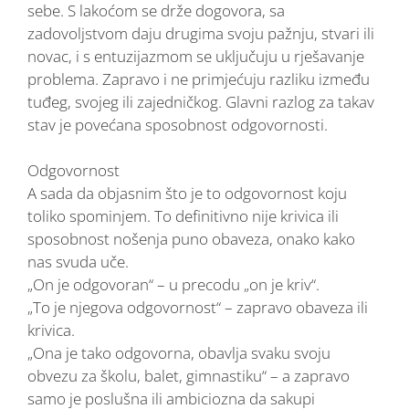
sebe. S lakoćom se drže dogovora, sa
zadovoljstvom daju drugima svoju pažnju, stvari ili
novac, i s entuzijazmom se uključuju u rješavanje
problema. Zapravo i ne primjećuju razliku između
tuđeg, svojeg ili zajedničkog. Glavni razlog za takav
stav je povećana sposobnost odgovornosti.
Odgovornost
A sada da objasnim što je to odgovornost koju
toliko spominjem. To definitivno nije krivica ili
sposobnost nošenja puno obaveza, onako kako
nas svuda uče.
„On je odgovoran“ – u precodu „on je kriv“.
„To je njegova odgovornost“ – zapravo obaveza ili
krivica.
„Ona je tako odgovorna, obavlja svaku svoju
obvezu za školu, balet, gimnastiku“ – a zapravo
samo je poslušna ili ambiciozna da sakupi