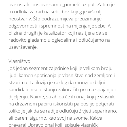
ove ostale poslove samo „pomeli“ uz put. Zatim je
tu odluka za rad na sebi, bez kojeg je viši cilj
neostvariv. Što podrazumijeva preuzimanje
odgovornosti i spremnost na mijenjanje sebe. A
blizina drugih je katalizator koji nas tjera da se
redovito gledamo u ogledalima i odlučujemo na
usavršavanje.
Vlasništvo
Još jedan segment zajednice koji je velikom broju
ljudi kamen spoticanja je vlasništvo nad zemljom i
stvarima. Ta iluzija je razlog da mnogi ozbiljni
kandidati nisu u stanju zakoračiti prema spajanju i
dijeljenju. Naime, strah da će ih onaj koji je vlasnik
na državnom papiru iskoristiti pa poslije potjerati
toliko je jak da se radije odlučuju živjeti separirano,
ali barem sigurno, kao svoj na svome. Kakva
prevara! Upravo onaj koji ispisuje vlasnički