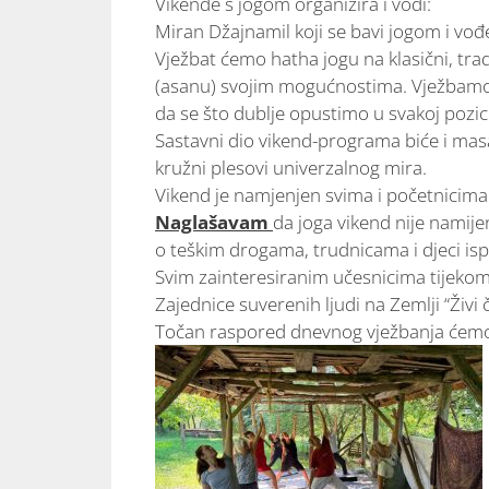
Vikende s jogom organizira i vodi:
Miran Džajnamil koji se bavi jogom i vođ
Vježbat ćemo hatha jogu na klasični, trad
(asanu) svojim mogućnostima. Vježbamo po
da se što dublje opustimo u svakoj pozici
Sastavni dio vikend-programa biće i masa
kružni plesovi univerzalnog mira.
Vikend je namjenjen svima i početnicima
Naglašavam
da joga vikend nije namijen
o teškim drogama, trudnicama i djeci is
Svim zainteresiranim učesnicima tijekom 
Zajednice suverenih ljudi na Zemlji “Živi 
Točan raspored dnevnog vježbanja ćemo 