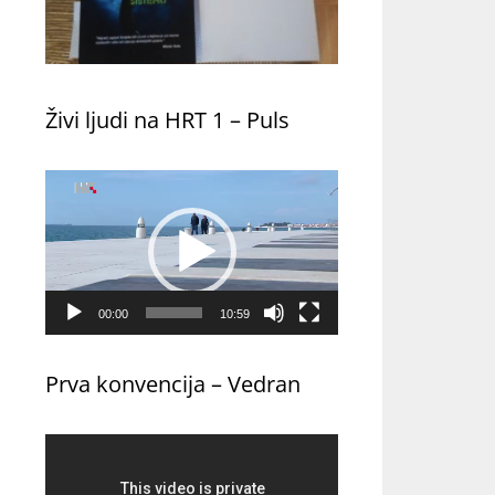
Živi ljudi na HRT 1 – Puls
Reproduktor
videozapisa
00:00
10:59
Prva konvencija – Vedran