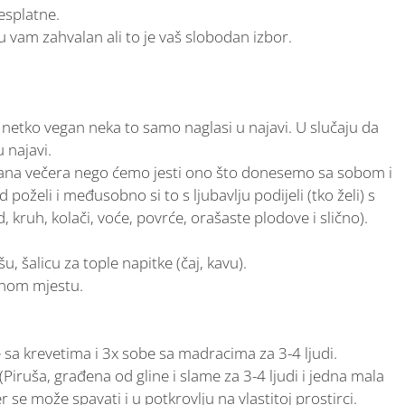
besplatne.
ću vam zahvalan ali to je vaš slobodan izbor.
e netko vegan neka to samo naglasi u najavi. U slučaju da
 najavi.
irana večera nego ćemo jesti ono što donesemo sa sobom i
oželi i međusobno si to s ljubavlju podijeli (tko želi) s
kruh, kolači, voće, povrće, orašaste plodove i slično).
ašu, šalicu za tople napitke (čaj, kavu).
enom mjestu.
.
sa krevetima i 3x sobe sa madracima za 3-4 ljudi.
Piruša, građena od gline i slame za 3-4 ljudi i jedna mala
 se može spavati i u potkrovlju na vlastitoj prostirci.