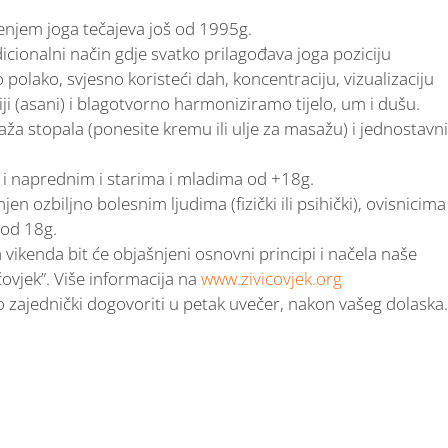
enjem joga tečajeva još od 1995g.
icionalni način gdje svatko prilagođava joga poziciju
lako, svjesno koristeći dah, koncentraciju, vizualizaciju
ji (asani) i blagotvorno harmoniziramo tijelo, um i dušu.
ža stopala (ponesite kremu ili ulje za masažu) i jednostavni
 i naprednim i starima i mladima od +18g.
jen ozbiljno bolesnim ljudima (fizički ili psihički), ovisnicima
pod 18g.
vikenda bit će objašnjeni osnovni principi i načela naše
čovjek”. Više informacija na
www.zivicovjek.org
zajednički dogovoriti u petak uvečer, nakon vašeg dolaska.