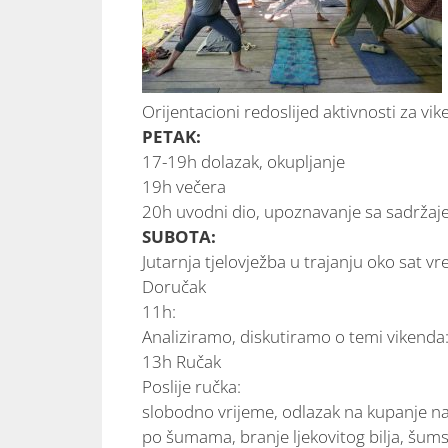
Orijentacioni redoslijed aktivnosti za vik
PETAK:
17-19h dolazak, okupljanje
19h večera
20h uvodni dio, upoznavanje sa sadržaj
SUBOTA:
Jutarnja tjelovježba u trajanju oko sat v
Doručak
11h:
Analiziramo, diskutiramo o temi vikenda
13h Ručak
Poslije ručka:
slobodno vrijeme, odlazak na kupanje na ob
po šumama, branje ljekovitog bilja, šumsk