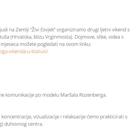
udi na Zemlji “Živi čovjek” organiziramo drugi ljetni vikend s
tuša (Hrvatska, blizu Vrginmosta). Dojmove, slike, videa s
g mjeseca možete pogledati na ovom linku:
joga-vikenda-u-blatusi/
lne komunikacije po modelu Maršala Rozenberga.
koncentracije, vizualizacije i relaksacije ćemo prakticirati s
g) duhovnog centra.