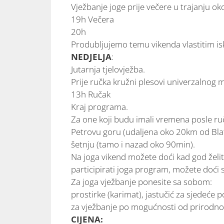
Vježbanje joge prije večere u trajanju oko
19h Večera
20h
Produbljujemo temu vikenda vlastitim is
NEDJELJA
:
Jutarnja tjelovježba.
Prije ručka kružni plesovi univerzalnog 
13h Ručak
Kraj programa.
Za one koji budu imali vremena posle ruč
Petrovu goru (udaljena oko 20km od Bla
šetnju (tamo i nazad oko 90min).
Na joga vikend možete doći kad god želite
participirati joga program, možete doći
Za joga vježbanje ponesite sa sobom:
prostirke (karimat), jastučić za sjedeće 
za vježbanje po mogućnosti od prirodnog
CIJENA: