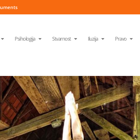
cuments
Psihologija
Stvarnost
Iluzija
Pravo