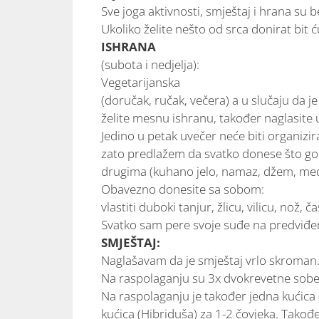
Sve joga aktivnosti, smještaj i hrana su 
Ukoliko želite nešto od srca donirat bit 
ISHRANA
(subota i nedjelja):
Vegetarijanska
(doručak, ručak, večera) a u slučaju da j
želite mesnu ishranu, također naglasite u
Jedino u petak uvečer neće biti organiz
zato predlažem da svatko donese što god p
drugima (kuhano jelo, namaz, džem, med, 
Obavezno donesite sa sobom:
vlastiti duboki tanjur, žlicu, vilicu, nož, č
Svatko sam pere svoje suđe na predviđ
SMJEŠTAJ:
Naglašavam da je smještaj vrlo skroman
Na raspolaganju su 3x dvokrevetne sobe 
Na raspolaganju je također jedna kućica (
kućica (Hibriduša) za 1-2 čovjeka. Također