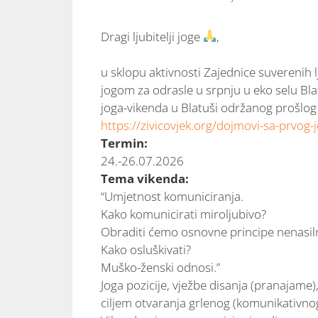
Dragi ljubitelji joge
,
u sklopu aktivnosti Zajednice suverenih lj
jogom za odrasle u srpnju u eko selu Bla
joga-vikenda u Blatuši održanog prošlo
https://zivicovjek.org/dojmovi-sa-prvog-
Termin:
24.-26.07.2026
Tema vikenda:
“Umjetnost komuniciranja.
Kako komunicirati miroljubivo?
Obraditi ćemo osnovne principe nenasi
Kako osluškivati?
Muško-ženski odnosi.”
Joga pozicije, vježbe disanja (pranajame), 
ciljem otvaranja grlenog (komunikativno