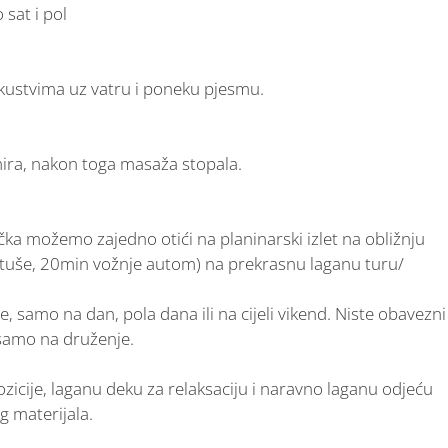
 sat i pol
kustvima uz vatru i poneku pjesmu.
mira, nakon toga masaža stopala.
ka možemo zajedno otići na planinarski izlet na obližnju
tuše, 20min vožnje autom) na prekrasnu laganu turu/
, samo na dan, pola dana ili na cijeli vikend. Niste obavezni
 samo na druženje.
pozicije, laganu deku za relaksaciju i naravno laganu odjeću
 materijala.