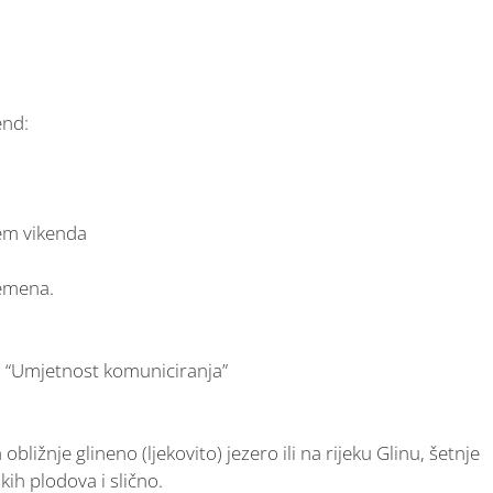
end:
em vikenda
remena.
: “Umjetnost komuniciranja”
ližnje glineno (ljekovito) jezero ili na rijeku Glinu, šetnje
ih plodova i slično.