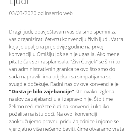
Ljudi
03/03/2020
od
Insertio web
Dragi ljudi, obavještavam vas da smo spemni za
vas organizirati četvrtu konvenciju živih ljudi. Vatra
koja je upaljena prije dvije godine na prvoj
konvenciji u Omišlju još se nije ugasila. Ako mene
pitate čak se i rasplamsala. “Živi Čovjek” se širi i to
van administrativnih granica te ovo što smo do
sada napravili ima odjeka i sa simpatijama se
svugdje dočekuje. Radni naslov ove konvencije je:
“Dosta je bilo zajebancije”
što ovako izgleda
naslov za zajebanciju ali zapravo nije. Što time
želimo reći možete čuti na konvenciji ukoliko
poželite na istu doći. Na ovoj konvenciji
zaokružujemo pravnu priču Zajednice i njome se
vjerojatno više nećemo baviti, čime otvaramo vrata