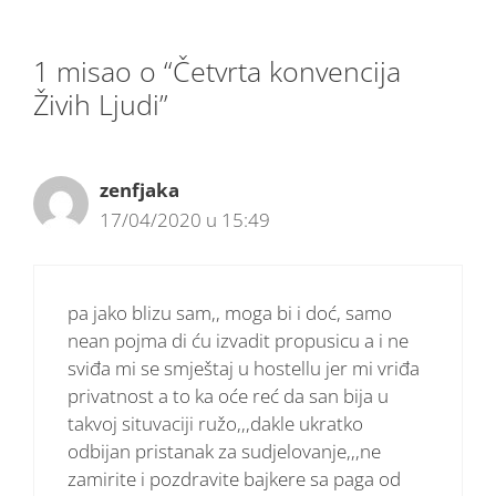
1 misao o “Četvrta konvencija
Živih Ljudi”
zenfjaka
17/04/2020 u 15:49
pa jako blizu sam,, moga bi i doć, samo
nean pojma di ću izvadit propusicu a i ne
sviđa mi se smještaj u hostellu jer mi vriđa
privatnost a to ka oće reć da san bija u
takvoj situvaciji ružo,,,dakle ukratko
odbijan pristanak za sudjelovanje,,,ne
zamirite i pozdravite bajkere sa paga od