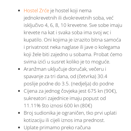
Hostel Zrće
je hostel koji nema
jednokrevetnih ili dvokrevetnih soba, već
isključivo 4, 6, 8, 10 krevetne. Sve sobe imaju
krevete na kat i svaka soba ima svoj wc i
kupatilo. Oni kojima je izrazito bitna samoća
i privatnost neka naglase ili jave o kolegama
koji žele biti zajedno u sobama. Probat ćemo
svima izići u susret koliko je to moguće.
Aranžman uključuje doručak, večeru i
spavanje za tri dana, od (četvrka) 30.4
poslije podne do 3.5. (nedjelja) do podne
Cijena za jednog čovjeka jest 675 kn (90€),
sukreatori zajednice imaju popust od
11.11% što iznosi 600 kn (80€)
Broj sudionika je ograničen, tko prvi uplati
kotizaciju ili cijeli iznos ima prednost.
Uplate primamo preko računa