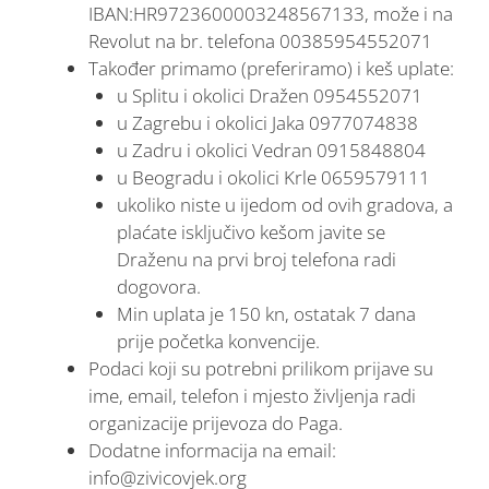
IBAN:HR9723600003248567133, može i na
Revolut na br. telefona 00385954552071
Također primamo (preferiramo) i keš uplate:
u Splitu i okolici Dražen 0954552071
u Zagrebu i okolici Jaka 0977074838
u Zadru i okolici Vedran 0915848804
u Beogradu i okolici Krle 0659579111
ukoliko niste u ijedom od ovih gradova, a
plaćate isključivo kešom javite se
Draženu na prvi broj telefona radi
dogovora.
Min uplata je 150 kn, ostatak 7 dana
prije početka konvencije.
Podaci koji su potrebni prilikom prijave su
ime, email, telefon i mjesto življenja radi
organizacije prijevoza do Paga.
Dodatne informacija na email:
info@zivicovjek.org