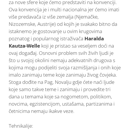
za nove sfere koje ćemo predstaviti na konvenciji.
Ova konvencija je i multi nacionalna jer ćemo imati
više predavača iz više zemalja (Njemačke,
Nizozemske, Austrije) od kojih je svakako bitno da
istaknemo je gostovanje u ovim krugovima
poznatog i popularnog istraživača
Haralda
Kautza-Welle
koji je pristao sa veseljem doći na
ovaj događaj. Osnovni problem svih živih ljudi je
što u svojoj okolini nemaju adekvatnih drugova s
kojima mogu podijeliti svoja razmišljanja i onih koje
imalo zanimaju teme koje zanimaju živog čovjeka.
Stoga dođite na Pag, Novalju gdje ćete naći ljude
koje samo takve teme i zanimaju i provedite tri
dana u temama koje sa nogometom, politikom,
novcima, egzistencijom, ustašama, partizanima i
četnicima nemaju ikakve veze.
Tehnikalije: