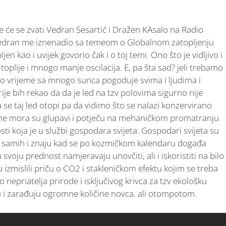
e će se zvati Vedran Sesartić i Dražen KAsalo na Radio
i Vedran me iznenadio sa temeom o Globalnom zatopljenju
n kao i uvijek govorio čak i o toj temi. Ono što je vidljivo i
 toplije i mnogo manje oscilacija. E, pa šta sad? jeli trebamo
jepo vrijeme sa mnogo sunca pogoduje svima i ljudima i
je bih rekao da da je led na tzv polovima sigurno nije
 se taj led otopi pa da vidimo što se nalazi konzervirano
zine mora su glupavi i potječu na mehaničkom promatranju
ti koja je u službi gospodara svijeta. Gospodari svijeta su
s samih i znaju kad se po kozmičkom kalendaru događa
svoju prednost namjeravaju unovčiti, ali i iskoristiti na bilo
 izmislili priču o CO2 i stakleničkom efektu kojim se treba
o nepriatelja prirode i isključivog krivca za tzv ekološku
 i zarađuju ogromne količine novca. ali otompotom.