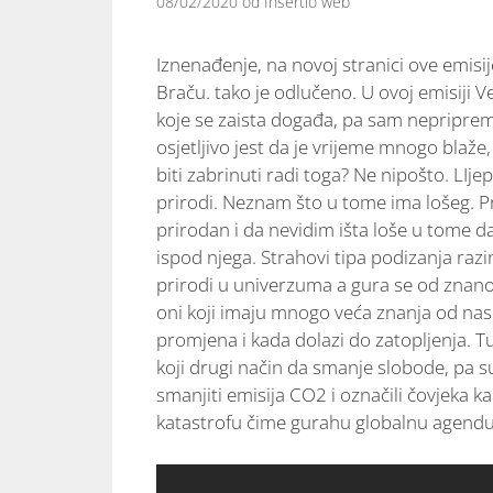
08/02/2020
od
Insertio web
Iznenađenje, na novoj stranici ove emisij
Braču. tako je odlučeno. U ovoj emisij
koje se zaista događa, pa sam nepripremlje
osjetljivo jest da je vrijeme mnogo blaže,
biti zabrinuti radi toga? Ne nipošto. LI
prirodi. Neznam što u tome ima lošeg. Pri
prirodan i da nevidim išta loše u tome da
ispod njega. Strahovi tipa podizanja ra
prirodi u univerzuma a gura se od znanos
oni koji imaju mnogo veća znanja od na
promjena i kada dolazi do zatopljenja. Tu 
koji drugi način da smanje slobode, pa su
smanjiti emisija CO2 i označili čovjeka ka
katastrofu čime gurahu globalnu agendu