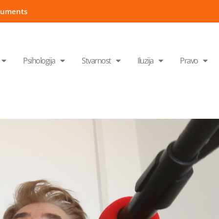
cuments
Psihologija
Stvarnost
Iluzija
Pravo