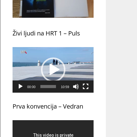
Živi ljudi na HRT 1 – Puls
Reproduktor
videozapisa
00:00
10:59
Prva konvencija – Vedran