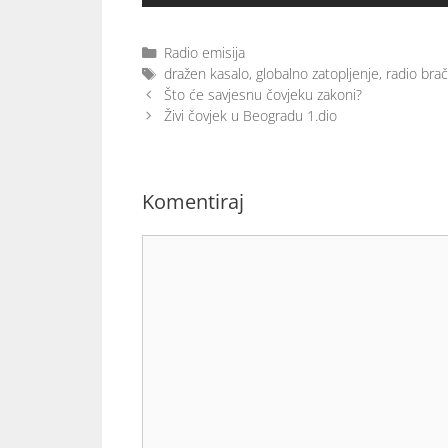
Radio emisija
dražen kasalo
,
globalno zatopljenje
,
radio brač
Što će savjesnu čovjeku zakoni?
Živi čovjek u Beogradu 1.dio
Komentiraj