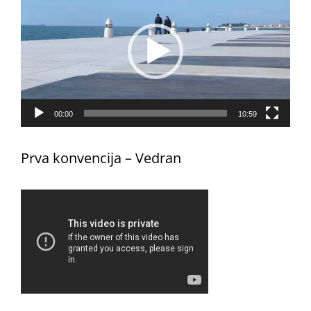
videozapisa
00:00
10:59
Prva konvencija – Vedran