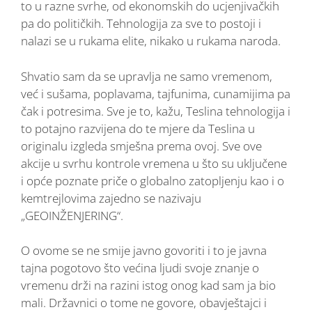
to u razne svrhe, od ekonomskih do ucjenjivačkih
pa do političkih. Tehnologija za sve to postoji i
nalazi se u rukama elite, nikako u rukama naroda.
Shvatio sam da se upravlja ne samo vremenom,
već i sušama, poplavama, tajfunima, cunamijima pa
čak i potresima. Sve je to, kažu, Teslina tehnologija i
to potajno razvijena do te mjere da Teslina u
originalu izgleda smješna prema ovoj. Sve ove
akcije u svrhu kontrole vremena u što su uključene
i opće poznate priče o globalno zatopljenju kao i o
kemtrejlovima zajedno se nazivaju
„GEOINŽENJERING“.
O ovome se ne smije javno govoriti i to je javna
tajna pogotovo što većina ljudi svoje znanje o
vremenu drži na razini istog onog kad sam ja bio
mali. Državnici o tome ne govore, obavještajci i