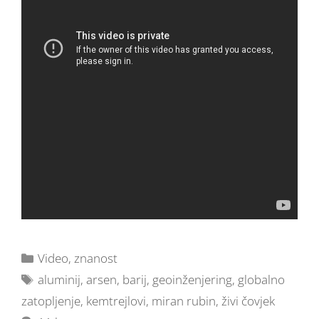
Video
,
znanost
aluminij
,
arsen
,
barij
,
geoinženjering
,
globalno
zatopljenje
,
kemtrejlovi
,
miran rubin
,
živi čovjek