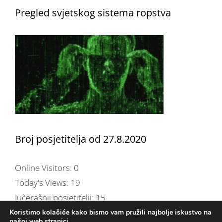
Pregled svjetskog sistema ropstva
Broj posjetitelja od 27.8.2020
Online Visitors:
0
Today's Views:
19
Jučerašnji posjetitelji:
15
Total Views:
254.498
Koristimo kolačiće kako bismo vam pružili najbolje iskustvo na
našoj web stranici.