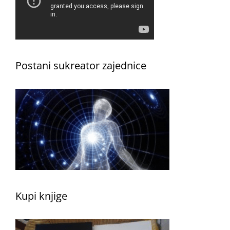
Postani sukreator zajednice
Kupi knjige