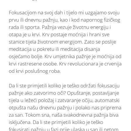
Fokusacijom na svoj dah i tijelo mi uzgajamo svoju
prvu ili dnevnu pažnju, kao i kod napornog fizičkog
rada ili sporta. Pažnja vezuje životnu energiju i
otapa je u krvi. Krv postaje moćnija i hrani sve
stanice tijela životnom energijom. Zato se poslije
meditacija u pokretu ili meditacija disanja
osjećamo bolje. Krv umjetnika pažnje je moćnija od
krvi rastresene osobe. Krv revolucionara je crvenija
od krvi poslušnog roba.
Da li ste primjetili koliko je teško održati fokusaciju
pažnje ako zatvorimo oči? Opuštanje, postavljanje
tijela u ležeći položaj i zatvaranje očiju, automatski
otpušta našu dnevnu pažnju i polako nas priprema
za san. Tokom sna, naša svakodnevna pažnja biva
isključena. Da li ste primjetili koliko je teško
fokusirati pažnju u fazi prije ulaska u san ili netom