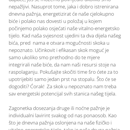
nepažljivi. Nasuprot tome, jaka i dobro istrenirana
dnevna pažnja, energetizirat će naše cjelokupno
biće i polako nas dovesti u položaj u kojem
počinjemo polako osjećati naše vitalno-energetsko
tijelo. Kad naša svjesnost ujedini ta dva dijela našeg
bića, pred nama e otvara mogučnosti skoka u
nepoznato. Učinkovit i efikasan skok moguć je
samo ukoliko smo prethodno do te mjere
integrirali naše biće, da nam naši resursi stoje na
raspolaganju. Pokušajte skočiti time šro ćete za to
upotrijebiti samo jedan prst na stopalu. Što će se
dogoditi? Ćorak! Za skok u nepoznato nam treba
sav energetski potencijal svih stanica našeg tijela.
Zagonetka dosezanja druge ili noćne pažnje je
individualni lavirint svakog od nas ponaosob. Kao
što je dnevna pažnja oslonjena na naše fizičko i
vitalno-energetsko tijelo, tako je naša druga pažnja