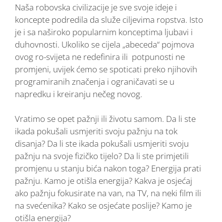
Naša robovska civilizacije je sve svoje ideje i
koncepte podredila da služe ciljevima ropstva. Isto
je i sa naširoko popularnim konceptima ljubavi i
duhovnosti. Ukoliko se cijela „abeceda“ pojmova
ovog ro-svijeta ne redefinira ili potpunosti ne
promjeni, uvijek ćemo se spoticati preko njihovih
programiranih značenja i ograničavati se u
napredku i kreiranju nečeg novog.
Vratimo se opet pažnji ili životu samom. Da li ste
ikada pokušali usmjeriti svoju pažnju na tok
disanja? Da li ste ikada pokušali usmjeriti svoju
pažnju na svoje fizičko tijelo? Da li ste primjetili
promjenu u stanju bića nakon toga? Energija prati
pažnju. Kamo je otišla energija? Kakva je osjećaj
ako pažnju fokusirate na van, na TV, na neki film ili
na svećenika? Kako se osjećate poslije? Kamo je
otišla energija?