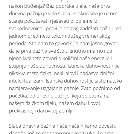
nakon buđenja? Bez podrške tijela, naša prva
dnevna pažnja je vrlo slaba. Beskorisno je u tom
stanju pokušavati rješavati probleme iz
svakodnevnice i pravi je podvig zadržati pažnju na
jednom predmetu tokom dužeg vremenskog
perioda. Što nam to govori? To nam jasno govori
da je prva pažnja sve što trenutno imamo i da
njena kvaliteta govori o količini naše energije i
stupnju naše duhovnosti. Istinska duhovnost nije
nikakva meta-fizika, neki jalovi i nadasve cinični
intelektualizam. Istinska duhovnost je sistematsko
namjeravanje uzgajanja pažnje. Zato počnimo od
početka, od dnevne pažnje, koja se bazira na
našem fizičkom tijelu, našem dahu i ovoj
prekrasnoj i darovitoj Zemlji.
Slaba dnevna pažnja neće neće nikamo odvesti,
dapače, još se možemo povrijediti ukoliko smo