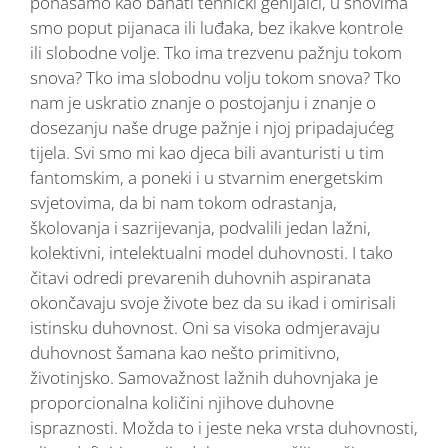
ponašamo kao bahati tehnički genijalci, u snovima
smo poput pijanaca ili luđaka, bez ikakve kontrole
ili slobodne volje. Tko ima trezvenu pažnju tokom
snova? Tko ima slobodnu volju tokom snova? Tko
nam je uskratio znanje o postojanju i znanje o
dosezanju naše druge pažnje i njoj pripadajućeg
tijela. Svi smo mi kao djeca bili avanturisti u tim
fantomskim, a poneki i u stvarnim energetskim
svjetovima, da bi nam tokom odrastanja,
školovanja i sazrijevanja, podvalili jedan lažni,
kolektivni, intelektualni model duhovnosti. I tako
čitavi odredi prevarenih duhovnih aspiranata
okončavaju svoje živote bez da su ikad i omirisali
istinsku duhovnost. Oni sa visoka odmjeravaju
duhovnost šamana kao nešto primitivno,
životinjsko. Samovažnost lažnih duhovnjaka je
proporcionalna količini njihove duhovne
ispraznosti. Možda to i jeste neka vrsta duhovnosti,