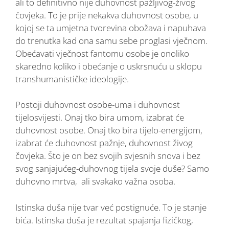
ali to definitivno nije duhovnost pažljivog-živog
čovjeka. To je prije nekakva duhovnost osobe, u
kojoj se ta umjetna tvorevina obožava i napuhava
do trenutka kad ona samu sebe proglasi vječnom.
Obećavati vječnost fantomu osobe je onoliko
skaredno koliko i obećanje o uskrsnuću u sklopu
transhumanističke ideologije.
Postoji duhovnost osobe-uma i duhovnost
tijelosvijesti. Onaj tko bira umom, izabrat će
duhovnost osobe. Onaj tko bira tijelo-energijom,
izabrat će duhovnost pažnje, duhovnost živog
čovjeka. Što je on bez svojih svjesnih snova i bez
svog sanjajućeg-duhovnog tijela svoje duše? Samo
duhovno mrtva, ali svakako važna osoba.
Istinska duša nije tvar već postignuće. To je stanje
bića. Istinska duša je rezultat spajanja fizičkog,