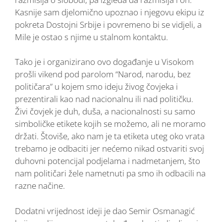
Kasnije sam djelomično upoznao i njegovu ekipu iz
pokreta Dostojni Srbije i povremeno bi se vidjeli, a
Mile je ostao s njime u stalnom kontaktu.
Tako je i organizirano ovo događanje u Visokom
prošli vikend pod parolom “Narod, narodu, bez
političara” u kojem smo ideju živog čovjeka i
prezentirali kao nad nacionalnu ili nad političku.
Živi čovjek je duh, duša, a nacionalnosti su samo
simboličke etikete kojih se možemo, ali ne moramo
držati. Štoviše, ako nam je ta etiketa uteg oko vrata
trebamo je odbaciti jer nećemo nikad ostvariti svoj
duhovni potencijal podjelama i nadmetanjem, što
nam političari žele nametnuti pa smo ih odbacili na
razne načine.
Dodatni vrijednost ideji je dao Semir Osmanagić