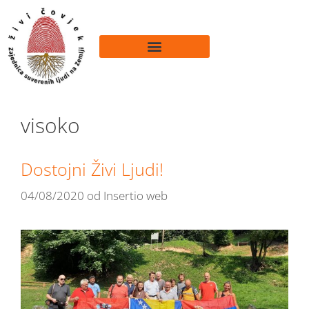
visoko
Dostojni Živi Ljudi!
04/08/2020
od
Insertio web