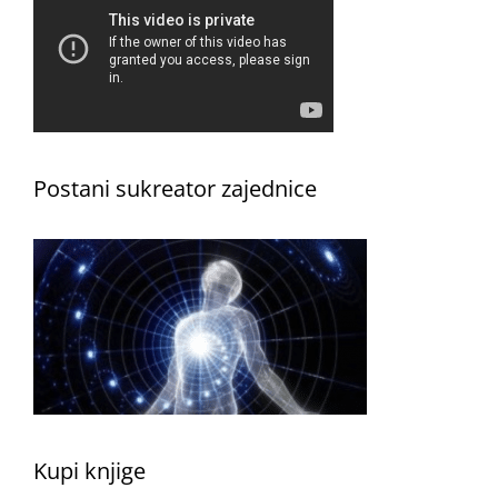
Postani sukreator zajednice
Kupi knjige