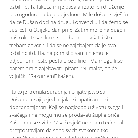
ozbiljno. Ta lakoća mi je pasala i zato je i druženje
bilo ugodno. Tada je odjednom Mile došao s vješću
da će Dušan doći na drugu konvenciju i da ćemo se
susresti u Osijeku dan prije. Zatim me je na dugo i
naširoko tesao kako se tribam ponašati i što
trebam govoriti i da se ne zajebajem da je ovo
ozbiljno itd. Ha, ha pomislio sam i njemu je
odjednom nešto postalo ozbiljno. “Ma mogu li se
barem amlo zajebavat”, pitam. “Ni malo”, on će
vojnički. “Razumem!” kažem.
I tako je krenula suradnja i prijateljstvo sa
Dušanom koji je jedan jako simpatičan tip i
dobronamjeran. Koji se nagledao u životu svega i
svačega i ne mogu mu se prodavati šuplje priče.
Zašto mu se svidio “Živi čovjek” ne znam točno, ali
pretpostavljam da se to sviđa svakome tko
razmišlja o slobodi, pa izgleda da razmišlja i on.