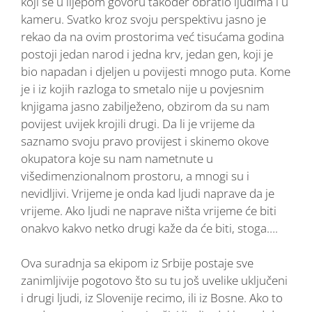
koji se u lijepom govoru također obratio ljudima i u
kameru. Svatko kroz svoju perspektivu jasno je
rekao da na ovim prostorima već tisućama godina
postoji jedan narod i jedna krv, jedan gen, koji je
bio napadan i djeljen u povijesti mnogo puta. Kome
je i iz kojih razloga to smetalo nije u povjesnim
knjigama jasno zabilježeno, obzirom da su nam
povijest uvijek krojili drugi. Da li je vrijeme da
saznamo svoju pravo provijest i skinemo okove
okupatora koje su nam nametnute u
višedimenzionalnom prostoru, a mnogi su i
nevidljivi. Vrijeme je onda kad ljudi naprave da je
vrijeme. Ako ljudi ne naprave ništa vrijeme će biti
onakvo kakvo netko drugi kaže da će biti, stoga….
Ova suradnja sa ekipom iz Srbije postaje sve
zanimljivije pogotovo što su tu još uvelike uključeni
i drugi ljudi, iz Slovenije recimo, ili iz Bosne. Ako to