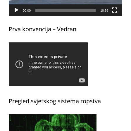
00:00
10:59
Prva konvencija – Vedran
Pregled svjetskog sistema ropstva