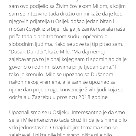
sam ovo podjelio sa Živim čovjekom Milom, s kojim
sam se intezivno tada družio on mi kaže da je kod
njegovih prijatelja u Osijek došao jedan bitan i
moćan čovjek iz srbije i da ga je zainteresirala naša
priča tada o arbitražnom sudu i općenito o
slobodnim ljudima. Kako se zove taj tip pitao sam.
“Dušan Dunđer”, kaže Mile. “Ma daj nemoj
zajebavat pa to je onaj kojeg sam ti spominjao da je
govorio o rodnim listovima prije tjedan dana.” I
tako je krenulo. Mile se upoznao sa Dušanom
nakon nekog vremena, a ja sam se upoznao sa
njime dan prije druge konvencije živih ljudi koja se
održala u Zagrebu u prosincu 2018 godine.
Upoznali smo se u Osijeku. Interesantno je da smo
se ja i Mile intenzivno tada družili i da je s njime bilo
vrlo jednostavno. O najdubljim temama smo se
zajebavali i ništa nije bilo sveto, ništa nije bilo