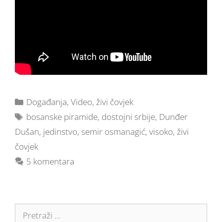
Događanja
,
Video
,
živi čovjek
bosanske piramide
,
dostojni srbije
,
Dunđer
Dušan
,
jedinstvo
,
semir osmanagić
,
visoko
,
živi
čovjek
5 komentara