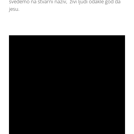
svedemo na stvarni naziv, živi ljudi odakle god da
jesu.