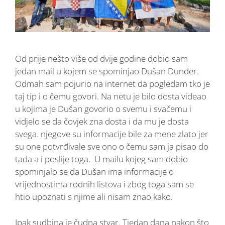
Od prije nešto više od dvije godine dobio sam
jedan mail u kojem se spominjao Dušan Dunđer.
Odmah sam pojurio na internet da pogledam tko je
taj tip i o čemu govori. Na netu je bilo dosta videao
u kojima je Dušan govorio o svemu i svačemu i
vidjelo se da čovjek zna dosta i da mu je dosta
svega. njegove su informacije bile za mene zlato jer
su one potvrđivale sve ono o čemu sam ja pisao do
tada a i poslije toga. U mailu kojeg sam dobio
spominjalo se da Dušan ima informacije o
vrijednostima rodnih listova i zbog toga sam se
htio upoznati s njime ali nisam znao kako.
Ipak sudbina je čudna stvar. Tjedan dana nakon što