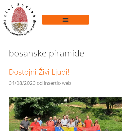
bosanske piramide
Dostojni Živi Ljudi!
04/08/2020
od
Insertio web