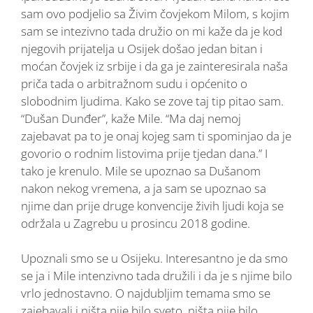
sam ovo podjelio sa Živim čovjekom Milom, s kojim
sam se intezivno tada družio on mi kaže da je kod
njegovih prijatelja u Osijek došao jedan bitan i
moćan čovjek iz srbije i da ga je zainteresirala naša
priča tada o arbitražnom sudu i općenito o
slobodnim ljudima. Kako se zove taj tip pitao sam.
“Dušan Dunđer”, kaže Mile. “Ma daj nemoj
zajebavat pa to je onaj kojeg sam ti spominjao da je
govorio o rodnim listovima prije tjedan dana.” I
tako je krenulo. Mile se upoznao sa Dušanom
nakon nekog vremena, a ja sam se upoznao sa
njime dan prije druge konvencije živih ljudi koja se
održala u Zagrebu u prosincu 2018 godine.
Upoznali smo se u Osijeku. Interesantno je da smo
se ja i Mile intenzivno tada družili i da je s njime bilo
vrlo jednostavno. O najdubljim temama smo se
zajebavali i ništa nije bilo sveto, ništa nije bilo