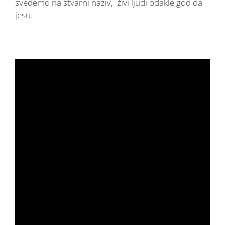
svedemo na stvarni naziv, živi ljudi odakle god da
jesu.