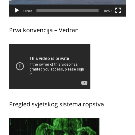
00:00
10:59
Prva konvencija – Vedran
Pregled svjetskog sistema ropstva