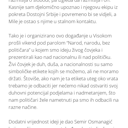
Kasnije sam djelomično upoznao i njegovu ekipu iz
pokreta Dostojni Srbije i povremeno bi se vidjeli, a
Mile je ostao s njime u stalnom kontaktu.
Tako je i organizirano ovo događanje u Visokom
prošli vikend pod parolom “Narod, narodu, bez
političara” u kojem smo ideju živog čovjeka i
prezentirali kao nad nacionalnu ili nad političku.
Živi čovjek je duh, duša, a nacionalnosti su samo
simboličke etikete kojih se možemo, ali ne moramo
držati. Štoviše, ako nam je ta etiketa uteg oko vrata
trebamo je odbaciti jer nećemo nikad ostvariti svoj
duhovni potencijal podjelama i nadmetanjem, što
nam političari žele nametnuti pa smo ih odbacili na
razne načine.
Dodatni vrijednost ideji je dao Semir Osmanagić