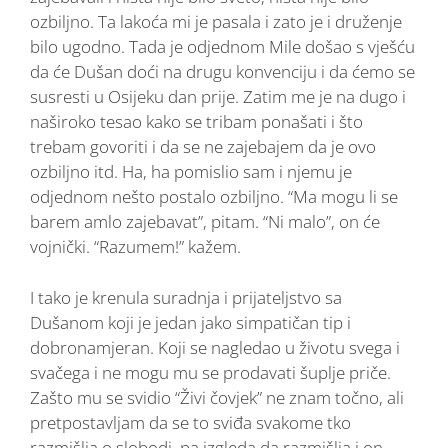
ozbiljno. Ta lakoća mi je pasala i zato je i druženje
bilo ugodno. Tada je odjednom Mile došao s vješću
da će Dušan doći na drugu konvenciju i da ćemo se
susresti u Osijeku dan prije. Zatim me je na dugo i
naširoko tesao kako se tribam ponašati i što
trebam govoriti i da se ne zajebajem da je ovo
ozbiljno itd. Ha, ha pomislio sam i njemu je
odjednom nešto postalo ozbiljno. “Ma mogu li se
barem amlo zajebavat”, pitam. “Ni malo”, on će
vojnički. “Razumem!” kažem.
I tako je krenula suradnja i prijateljstvo sa
Dušanom koji je jedan jako simpatičan tip i
dobronamjeran. Koji se nagledao u životu svega i
svačega i ne mogu mu se prodavati šuplje priče.
Zašto mu se svidio “Živi čovjek” ne znam točno, ali
pretpostavljam da se to sviđa svakome tko
razmišlja o slobodi, pa izgleda da razmišlja i on.