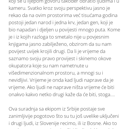
koji se u lijepom govoru također obratio ljudima i u
kameru. Svatko kroz svoju perspektivu jasno je
rekao da na ovim prostorima već tisućama godina
postoji jedan narod i jedna krv, jedan gen, koji je
bio napadan i djeljen u povijesti mnogo puta. Kome
je i iz kojih razloga to smetalo nije u povjesnim
knjigama jasno zabilježeno, obzirom da su nam
povijest uvijek krojili drugi. Da li je vrijeme da
saznamo svoju pravo provijest i skinemo okove
okupatora koje su nam nametnute u
višedimenzionalnom prostoru, a mnogi su i
nevidljivi. Vrijeme je onda kad ljudi naprave da je
vrijeme. Ako ljudi ne naprave ništa vrijeme će biti
onakvo kakvo netko drugi kaže da će biti, stoga….
Ova suradnja sa ekipom iz Srbije postaje sve
zanimljivije pogotovo što su tu još uvelike uključeni
i drugi ljudi, iz Slovenije recimo, ili iz Bosne. Ako to