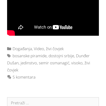
Događanja
,
Video
,
živi čovjek
bosanske piramide
,
dostojni srbije
,
Dunđer
Dušan
,
jedinstvo
,
semir osmanagić
,
visoko
,
živi
čovjek
5 komentara