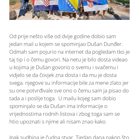
Od prije nešto više od dvije godine dobio sam
jedan mail u kojem se spominjao Dušan Dunđer.
Odmah sam pojurio na internet da pogledam tko je
taj tip i o čemu govori. Na netu je bilo dosta videao
u kojima je Dušan govorio o svemu i svačemu i
vidjelo se da čovjek zna dosta i da mu je dosta
svega. njegove su informacije bile za mene zlato jer
su one potvrđivale sve ono o čemu sam ja pisao do
tada a i poslije toga. U mailu kojeg sam dobio
spominjalo se da Dušan ima informacije o
vrijednostima rodnih listova i zbog toga sam se
htio upoznati s njime ali nisam znao kako.
Ipak sudbina je čudna stvar. Tjedan dana nakon što