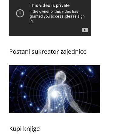
Postani sukreator zajednice
Kupi knjige