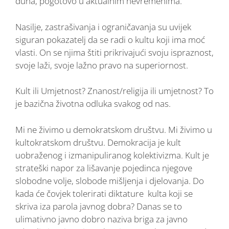
duha, pogotovo u aktualnim nevremenima.
Nasilje, zastrašivanja i ograničavanja su uvijek
siguran pokazatelj da se radi o kultu koji ima moć
vlasti. On se njima štiti prikrivajući svoju ispraznost,
svoje laži, svoje lažno pravo na superiornost.
Kult ili Umjetnost? Znanost/religija ili umjetnost? To
je bazična životna odluka svakog od nas.
Mi ne živimo u demokratskom društvu. Mi živimo u
kultokratskom društvu. Demokracija je kult
uobraženog i izmanipuliranog kolektivizma. Kult je
strateški napor za lišavanje pojedinca njegove
slobodne volje, slobode mišljenja i djelovanja. Do
kada će čovjek tolerirati diktature kulta koji se
skriva iza parola javnog dobra? Danas se to
ulimativno javno dobro naziva briga za javno