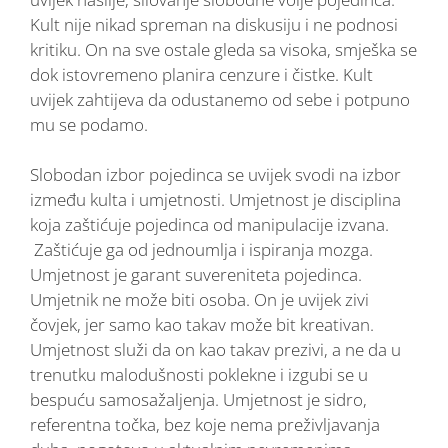
Kult nije nikad spreman na diskusiju i ne podnosi
kritiku. On na sve ostale gleda sa visoka, smješka se
dok istovremeno planira cenzure i čistke. Kult
uvijek zahtijeva da odustanemo od sebe i potpuno
mu se podamo.
Slobodan izbor pojedinca se uvijek svodi na izbor
između kulta i umjetnosti. Umjetnost je disciplina
koja zaštićuje pojedinca od manipulacije izvana.
Zaštićuje ga od jednoumlja i ispiranja mozga.
Umjetnost je garant suvereniteta pojedinca.
Umjetnik ne može biti osoba. On je uvijek zivi
čovjek, jer samo kao takav može bit kreativan.
Umjetnost služi da on kao takav prezivi, a ne da u
trenutku malodušnosti poklekne i izgubi se u
bespuću samosažaljenja. Umjetnost je sidro,
referentna točka, bez koje nema preživljavanja