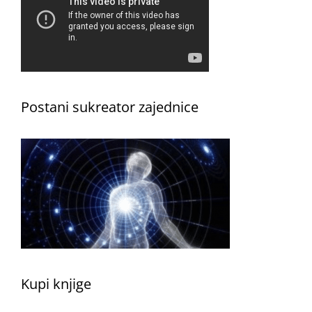
Postani sukreator zajednice
Kupi knjige