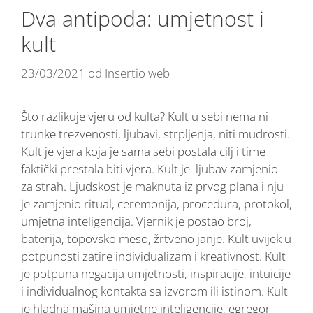
Dva antipoda: umjetnost i
kult
23/03/2021
od
Insertio web
Što razlikuje vjeru od kulta? Kult u sebi nema ni
trunke trezvenosti, ljubavi, strpljenja, niti mudrosti.
Kult je vjera koja je sama sebi postala cilj i time
faktički prestala biti vjera. Kult je ljubav zamjenio
za strah. Ljudskost je maknuta iz prvog plana i nju
je zamjenio ritual, ceremonija, procedura, protokol,
umjetna inteligencija. Vjernik je postao broj,
baterija, topovsko meso, žrtveno janje. Kult uvijek u
potpunosti zatire individualizam i kreativnost. Kult
je potpuna negacija umjetnosti, inspiracije, intuicije
i individualnog kontakta sa izvorom ili istinom. Kult
je hladna mašina umjetne inteligencije, egregor