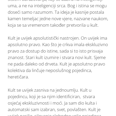
uma, a ne na inteligenciji srca. Bog i istina se mogu
doseći samo razumom. Ta ideja je kasnije postala
kamen temeljac jedne nove vjere, nazvane naukom,
koja se sa vremenom također pretvorila u kult.
Kult je uvijek apsolutistički nastrojen. On uvijek ima
apsolutno pravo. Kao što je crkva imala ekskluzivno
pravo za dostup do istine, sada si to isto prisvaja
znanost. Stari kult izumire i stvara novi kult. Sjeme
ne pada daleko od drveta. Kult je apsolutno pravo
kolektiva da linčuje neposlušnog pojedinca,
heretičara.
Kult se uvijek zasniva na jednoumlju. Kult u
pojedincu, koji je sa njim identificiran, stvara
osjećaj ekskluzivnosti i moći. Ja sam dio kulta i
automatski sam izabran, svet, povlašten. Kult je
uvijek nasilje, silovanje slobodne volje pojedinca.