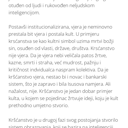
otuđen od ljudi i rukovođen neljudskom
inteligencijom.
Postavši institucionalizirana, vjera je neminovno
prestala bit vjera i postala kult. U primjeru
krsćanstva se kao kultni simbol uzima mrtvi božji
sin, osuđen od vlasti, države, društva. Krsćanstvo
nije vjera. Da je vjera nebi veličala patos žrtve,
kazne, smrti i straha, već mudrost, pažnju i
kritičnost indvidualca naspram kolektiva. Da je
kršćanstvo vjera, nestao bi i novac i bankarski
sistem, što je zapravo i bila Isusova namjera. Ali
nažalost, nije. Kršćanstvo je jedan dobar primjer
kulta, u kojem se pojedinac žrtvuje ideji, koju je kult
prethodno umjetno stvorio.
Kršćanstvo je u drugoj fazi svog postojanja stvorilo
sistem obrazovanja, koji se bazira na inteligenciji