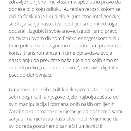
zdravlje i u njeno ime vlast ima apsolutno pravo da
donese bilo koju odluku. Aureola svetosti kojom se
diči ta floskula je lik i djelo AI (umjetne inteligencije),
sile koja sanja našu stvarnost, jer smo mi od toga
odustali. Izgubivši svoje snove, izgubili smo pravo
na život u ovom divnom fizičko-energetskom tijelu i
time priliku da dosegnemo slobodu. Tim pravom se
koristi transhumanizam i time opravdava svoja
nastojanju da preuzme naša tijela od kojih smo mi
odrekli preko „narodnih novina“, postavši digitalni
pseudo-duhovnjaci.
Umjetniku ne treba kult kolektivizma. On je sam
sebi i bog i kult, a njegovo djelo najbolja zaštita od
svih manipulacija i obmana onih naših omiljenih
čarobnjaka romantike. Vrijeme je da počnemo sami
sanjati i namjeravati našu stvarnost. Vrijeme je da
svi odreda postanemo sanjači i umjetnici ili