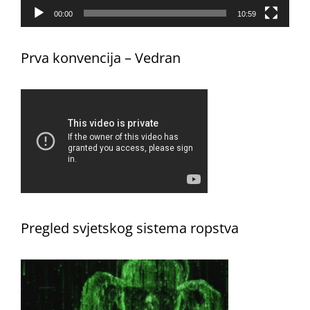
00:00
10:59
Prva konvencija – Vedran
Pregled svjetskog sistema ropstva