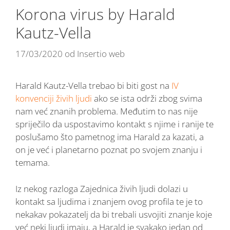
Korona virus by Harald
Kautz-Vella
17/03/2020
od
Insertio web
Harald Kautz-Vella trebao bi biti gost na
IV
konvenciji živih ljudi
ako se ista održi zbog svima
nam već znanih problema. Međutim to nas nije
spriječilo da uspostavimo kontakt s njime i ranije te
poslušamo što pametnog ima Harald za kazati, a
on je već i planetarno poznat po svojem znanju i
temama.
Iz nekog razloga Zajednica živih ljudi dolazi u
kontakt sa ljudima i znanjem ovog profila te je to
nekakav pokazatelj da bi trebali usvojiti znanje koje
već neki ljudi imaju, a Harald je svakako jedan od