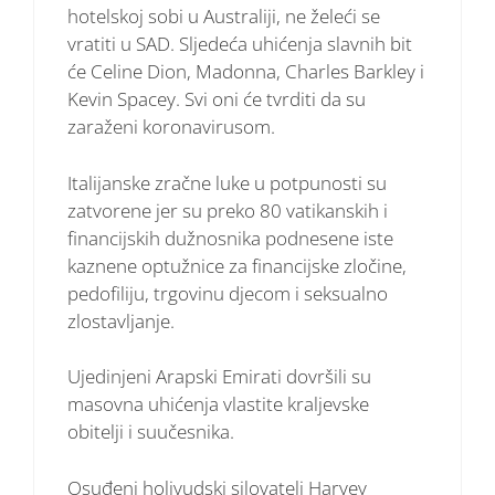
hotelskoj sobi u Australiji, ne želeći se
vratiti u SAD. Sljedeća uhićenja slavnih bit
će Celine Dion, Madonna, Charles Barkley i
Kevin Spacey. Svi oni će tvrditi da su
zaraženi koronavirusom.
Italijanske zračne luke u potpunosti su
zatvorene jer su preko 80 vatikanskih i
financijskih dužnosnika podnesene iste
kaznene optužnice za financijske zločine,
pedofiliju, trgovinu djecom i seksualno
zlostavljanje.
Ujedinjeni Arapski Emirati dovršili su
masovna uhićenja vlastite kraljevske
obitelji i suučesnika.
Osuđeni holivudski silovatelj Harvey