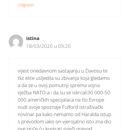
Odgovori
istina
18/03/2020 u 09:20
vijest onedavnom sastajanju u Davosu te
tkz elite usljedila su zbivanja koja gledamo
a da se u ovoj pomutnji sprema vojna
vježba NATO-a i da su se iskrcali30 000-50
000 američkih specijalaca na tlo Evrope
nudi svoje spoznaje Fulford istraživački
novinar pa kako nemamo od Haralda istup
s prevodom iako on vjerojatno isto zna dio
ove priče ću kopirati svježi prevod