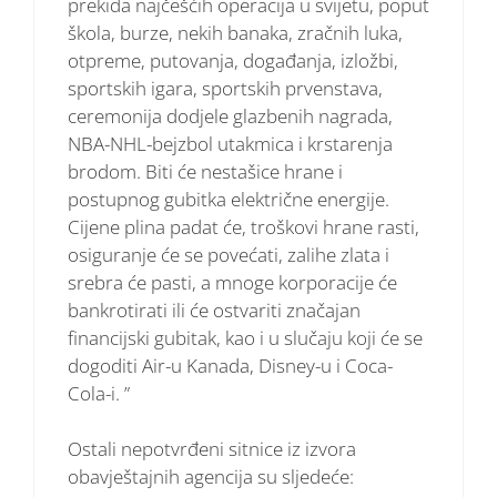
prekida najčešćih operacija u svijetu, poput
škola, burze, nekih banaka, zračnih luka,
otpreme, putovanja, događanja, izložbi,
sportskih igara, sportskih prvenstava,
ceremonija dodjele glazbenih nagrada,
NBA-NHL-bejzbol utakmica i krstarenja
brodom. Biti će nestašice hrane i
postupnog gubitka električne energije.
Cijene plina padat će, troškovi hrane rasti,
osiguranje će se povećati, zalihe zlata i
srebra će pasti, a mnoge korporacije će
bankrotirati ili će ostvariti značajan
financijski gubitak, kao i u slučaju koji će se
dogoditi Air-u Kanada, Disney-u i Coca-
Cola-i. ”
Ostali nepotvrđeni sitnice iz izvora
obavještajnih agencija su sljedeće: