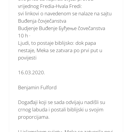
vrijednog Fredia-Hvala Fredi:
svi linkovi o navedenom se nalaze na sajtu
Buđenja čovječanstva
Budjenje Buđenje Буђење čovečanstva
10 h ·
Ljudi, to postaje biblijsko: dok papa
nestaje, Meka se zatvara po prvi put u
povijesti
16.03.2020.
Benjamin Fulford
Događaji koji se sada odvijaju nadišli su
crnog labuda i postali biblijski u svojim
proporcijama.
U islamskom svijetu, Meka se zatvorila prvi