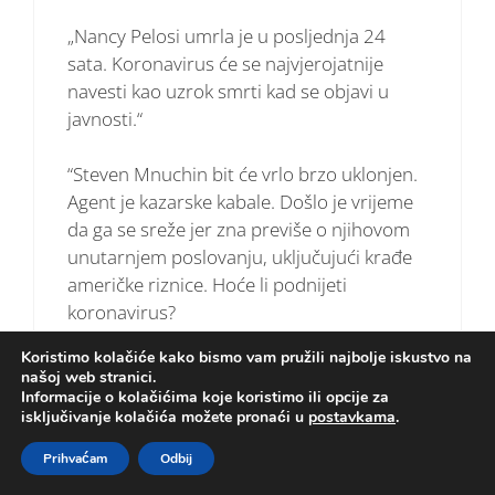
„Nancy Pelosi umrla je u posljednja 24
sata. Koronavirus će se najvjerojatnije
navesti kao uzrok smrti kad se objavi u
javnosti.“
“Steven Mnuchin bit će vrlo brzo uklonjen.
Agent je kazarske kabale. Došlo je vrijeme
da ga se sreže jer zna previše o njihovom
unutarnjem poslovanju, uključujući krađe
američke riznice. Hoće li podnijeti
koronavirus?
Koristimo kolačiće kako bismo vam pružili najbolje iskustvo na
“Boeing Company potonuti. Gotovo je. Svi
našoj web stranici.
servisni centri za avione bit će zatvoreni na
Informacije o kolačićima koje koristimo ili opcije za
isključivanje kolačića možete pronaći u
postavkama
.
globalnoj razini. Objekti za održavanje
zatvaraju se na globalnoj razini. Prodaja
Prihvaćam
Odbij
zrakoplova je već zaustavljena. Otkazani