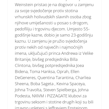
Weinstein pristao je na dogovor u zamjenu
za svoje svjedočenje protiv stotina
vrhunskih holivudskih slavnih osoba zbog
njihove umiješanosti u posao s drogom,
pedofiliju i trgovinu djecom. Umjesto 55-
godišnje kazne, dobio je samo 23-godišnju
kaznu. U zamjenu je pružio svjedočenja
protiv nekih od najvećih i najmoćnijih
imena, uključujući princa Andrewa iz Velike
Britanije, bivšeg predsjednika Billa
Clintona, bivšeg potpredsjednika Joea
Bidena, Toma Hanksa, Oprah, Ellen
DeGeneres, Quentina Tarantina, Charliea
Sheena, Boba Sageta , Kevina Spaceya,
Johna Travolta, Steven Spielberga, Johna
Podesta, NXIVM i PIZZAGATE klubovi za
trgovinu seksom i stotine drugih koji su bili
izravno upleteni s Jeffreyjem Epsteinom.