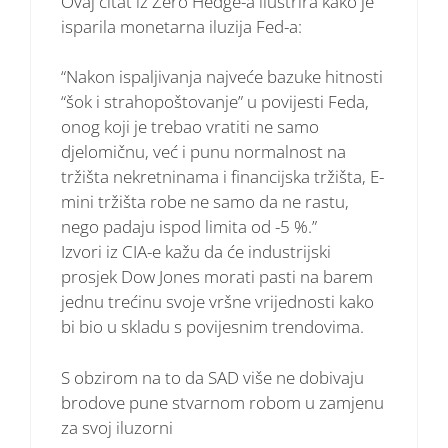
Ovaj citat iz Zero Hedge-a ilustrira kako je
isparila monetarna iluzija Fed-a:
“Nakon ispaljivanja najveće bazuke hitnosti
“šok i strahopoštovanje” u povijesti Feda,
onog koji je trebao vratiti ne samo
djelomičnu, već i punu normalnost na
tržišta nekretninama i financijska tržišta, E-
mini tržišta robe ne samo da ne rastu,
nego padaju ispod limita od -5 %.”
Izvori iz CIA-e kažu da će industrijski
prosjek Dow Jones morati pasti na barem
jednu trećinu svoje vršne vrijednosti kako
bi bio u skladu s povijesnim trendovima.
S obzirom na to da SAD više ne dobivaju
brodove pune stvarnom robom u zamjenu
za svoj iluzorni