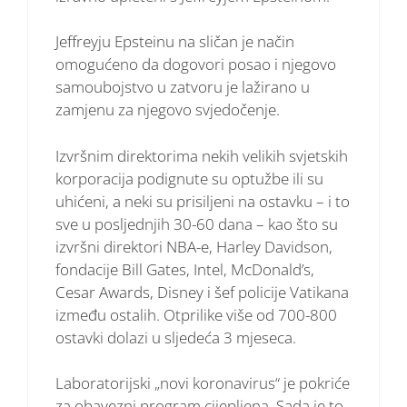
Jeffreyju Epsteinu na sličan je način
omogućeno da dogovori posao i njegovo
samoubojstvo u zatvoru je lažirano u
zamjenu za njegovo svjedočenje.
Izvršnim direktorima nekih velikih svjetskih
korporacija podignute su optužbe ili su
uhićeni, a neki su prisiljeni na ostavku – i to
sve u posljednjih 30-60 dana – kao što su
izvršni direktori NBA-e, Harley Davidson,
fondacije Bill Gates, Intel, McDonald’s,
Cesar Awards, Disney i šef policije Vatikana
između ostalih. Otprilike više od 700-800
ostavki dolazi u sljedeća 3 mjeseca.
Laboratorijski „novi koronavirus“ je pokriće
za obavezni program cijepljena. Sada je to