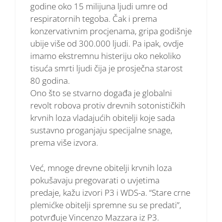
godine oko 15 milijuna ljudi umre od
respiratornih tegoba. Čak i prema
konzervativnim procjenama, gripa godišnje
ubije više od 300.000 ljudi. Pa ipak, ovdje
imamo ekstremnu histeriju oko nekoliko
tisuća smrti ljudi čija je prosječna starost
80 godina.
Ono što se stvarno događa je globalni
revolt robova protiv drevnih sotonističkih
krvnih loza vladajućih obitelji koje sada
sustavno proganjaju specijalne snage,
prema više izvora.
Već, mnoge drevne obitelji krvnih loza
pokušavaju pregovarati o uvjetima
predaje, kažu izvori P3 i WDS-a. “Stare crne
plemićke obitelji spremne su se predati”,
potvrđuje Vincenzo Mazzara iz P3.