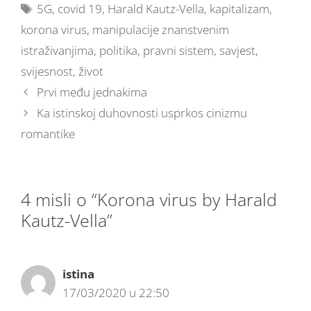
5G
,
covid 19
,
Harald Kautz-Vella
,
kapitalizam
,
korona virus
,
manipulacije znanstvenim
istraživanjima
,
politika
,
pravni sistem
,
savjest
,
svijesnost
,
život
Prvi među jednakima
Ka istinskoj duhovnosti usprkos cinizmu
romantike
4 misli o “Korona virus by Harald
Kautz-Vella”
istina
17/03/2020 u 22:50