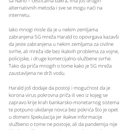
sa Nano – česticama bakra, ima još drugih
alternativnih metoda i sve se mogu naći na
internetu.
Iako mnogi misle da je u nekim zemljama
zabranjena 5G mreža Harald to opovrgava kazavši
da jeste zabranjena u nekim zemljama za civilne
svrhe, ali mreža ide bez ikakvih problema za vojne,
policijske, i druge komercijalno-službene svrhe.
Tako da priča mnogih o tome kako je 5G mreža
zaustavljena ne drži vodu.
Harald još dodaje da postoji i mogućnost da je
korona virus pokrovna priča ili veo iz kojeg se
zapravo krije krah bankarsko-monetarnog sistema
te potpuno ukidanje novca bez pokrića što je opet
u domeni špekulacija jer ikakve informacije
službeno o tome ne postoje, ali da pandemija nije