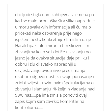
eto ljudi stigla nam zahtijevna vremena pa
kad se malo pronjuška šira slika napreduje
u moru svakakvih informacija ali ću malo
pričekati neka ostvarenja prije nego
ispišem nešto konkretnije di mislim da je
Harald ipak informiran o tim skrivenijim
zbivanjima kojih se i dotiče u javljanju no
jasno je da ovakva situacija daje priliku i
dobru i zlu di svatko napredniji u
osvještavanju uviđa nivo preuzimanja
osobne odgovornosti za svoje ponašanje i
zriobi svijesti u svim ovim špekulacijama o
zbivanju i slamanju1% željnih vladanja nad
99% nas…..pa ima smisla ponoviti ovaj
zapis kojim sam završio komentar na
kontroliuma…..