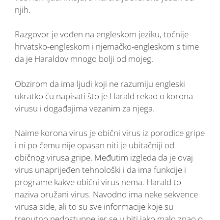
njih.
Razgovor je vođen na engleskom jeziku, točnije
hrvatsko-engleskom i njemačko-engleskom s time
da je Haraldov mnogo bolji od mojeg.
Obzirom da ima ljudi koji ne razumiju engleski
ukratko ću napisati što je Harald rekao o korona
virusu i događajima vezanim za njega.
Naime korona virus je obični virus iz porodice gripe
i ni po čemu nije opasan niti je ubitačniji od
običnog virusa gripe. Međutim izgleda da je ovaj
virus unaprijeđen tehnološki i da ima funkcije i
programe kakve obični virus nema. Harald to
naziva oružani virus. Navodno ima neke sekvence
virusa side, ali to su sve informacije koje su
trenutno nedostupne jer se u biti jako malo znao o