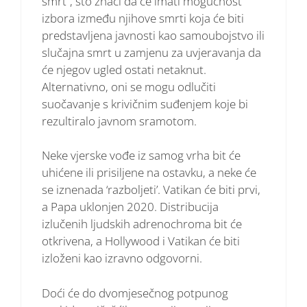
smrt”, što znači da će imati mogućnost
izbora između njihove smrti koja će biti
predstavljena javnosti kao samoubojstvo ili
slučajna smrt u zamjenu za uvjeravanja da
će njegov ugled ostati netaknut.
Alternativno, oni se mogu odlučiti
suočavanje s krivičnim suđenjem koje bi
rezultiralo javnom sramotom.
Neke vjerske vođe iz samog vrha bit će
uhićene ili prisiljene na ostavku, a neke će
se iznenada ‘razboljeti’. Vatikan će biti prvi,
a Papa uklonjen 2020. Distribucija
izlučenih ljudskih adrenochroma bit će
otkrivena, a Hollywood i Vatikan će biti
izloženi kao izravno odgovorni.
Doći će do dvomjesečnog potpunog