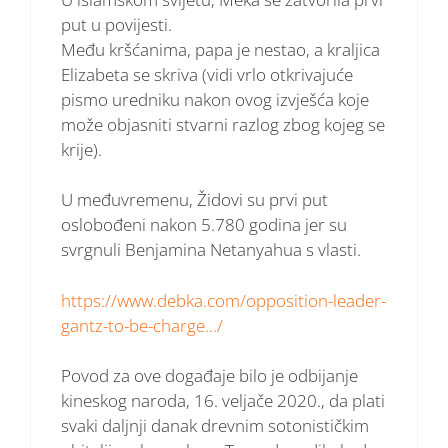
put u povijesti.
Među kršćanima, papa je nestao, a kraljica
Elizabeta se skriva (vidi vrlo otkrivajuće
pismo uredniku nakon ovog izvješća koje
može objasniti stvarni razlog zbog kojeg se
krije).
U međuvremenu, Židovi su prvi put
oslobođeni nakon 5.780 godina jer su
svrgnuli Benjamina Netanyahua s vlasti.
https://www.debka.com/opposition-leader-
gantz-to-be-charge…/
Povod za ove događaje bilo je odbijanje
kineskog naroda, 16. veljače 2020., da plati
svaki daljnji danak drevnim sotonističkim