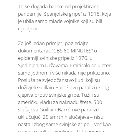
To se događa barem od projektirane
pandemije “španjolske gripe” iz 1918. koja
je ubila samo mlade vojnike koji su bili
cijepljeni.
Za još jedan primjer, pogledajte
dokumentarac “CBS 60 MINUTES” o
epidemiji svinjske gripe iz 1976. u
Sjedinjenim Državama. Emitiralo se u eter
samo jednom i više nikada nije prikazano.
Poslušajte svjedočanstvo ljudi koji su
doživjeli Guillain-Barré-ovu paralizu zbog
cjepiva protiv svinjske gripe. Tužili su
američku vladu za naknadu štete. 500
slučajeva Guillain-Barré-ove paralize,
uključujući 25 smrtnih slučajeva – nisu
nastali zbog same svinjske gripe – već kao
izravni rezultat cijepljenja. U to vrijeme