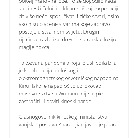
obiteljima krvne loze. To se dogodilo kada
su kineski čelnici rekli američkoj korporaciji
da više neće isporučivati fizičke stvari, osim
ako nisu plaćene stvarima koje zapravo
postoje u stvarnom svijetu. Drugim
riječima, razbili su drevnu sotonsku iluziju
magije novca.
Takozvana pandemija koja je uslijedila bila
je kombinacija biološkog i
elektromagnetskog osvetničkog napada na
Kinu. Iako je napad očito uzrokovao
masovne žrtve u Wuhanu, nije uspio
zastrašiti ili poviti kineski narod.
Glasnogovornik kineskog ministarstva
vanjskih poslova Zhao Lijian javno je pitao: