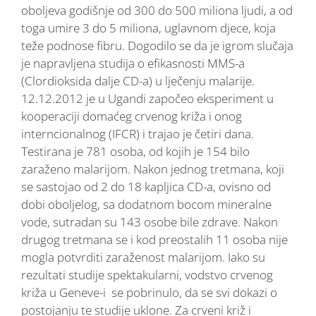
oboljeva godišnje od 300 do 500 miliona ljudi, a od
toga umire 3 do 5 miliona, uglavnom djece, koja
teže podnose fibru. Dogodilo se da je igrom slučaja
je napravljena studija o efikasnosti MMS-a
(Clordioksida dalje CD-a) u lječenju malarije.
12.12.2012 je u Ugandi započeo eksperiment u
kooperaciji domaćeg crvenog križa i onog
interncionalnog (IFCR) i trajao je četiri dana.
Testirana je 781 osoba, od kojih je 154 bilo
zaraženo malarijom. Nakon jednog tretmana, koji
se sastojao od 2 do 18 kapljica CD-a, ovisno od
dobi oboljelog, sa dodatnom bocom mineralne
vode, sutradan su 143 osobe bile zdrave. Nakon
drugog tretmana se i kod preostalih 11 osoba nije
mogla potvrditi zaraženost malarijom. Iako su
rezultati studije spektakularni, vodstvo crvenog
križa u Geneve-i se pobrinulo, da se svi dokazi o
postojanju te studije uklone. Za crveni križ i