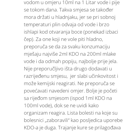
vodom u omjeru 10ml na 1 Litar vode i pije
se tokom dana. Takva smjesa se također
mora držati u hladnjaku, jer se pri sobnoj
temperaturi plin odvaja od vode i brzo
ishlapi kod otvaranja boce (ponekad izbaci
čep). Za one koji ne vole piti hladno,
preporuča se da za svaku konzumaciju
mješaju najviše 2ml KDO na 200ml mlake
vode i da odmah popiju, najbolje prije jela.
Nije preporučljivo išta drugo dodavati u
razrijeđenu smjesu, jer slabi učinkovitost i
može kemijski reagirati. Ne preporuča se
povećavati navedeni omjer. Bolje je početi
sa rijeđom smjesom (ispod 1ml KDO na
100ml vode), dok se ne uvidi kako
organizam reagira. Lista bolesti na koje su
bolesnici „zaboravili“ kao posljedica uporebe
KDO-a je duga. Trajanje kure se prilagođava