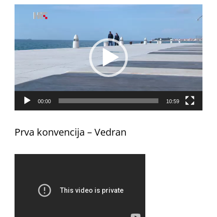
Reproduktor
videozapisa
00:00
10:59
Prva konvencija – Vedran