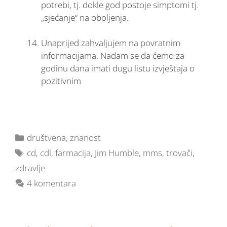
potrebi, tj. dokle god postoje simptomi tj.
„sjećanje“ na oboljenja.
Unaprijed zahvaljujem na povratnim
informacijama. Nadam se da ćemo za
godinu dana imati dugu listu izvještaja o
pozitivnim
društvena
,
znanost
cd
,
cdl
,
farmacija
,
Jim Humble
,
mms
,
trovači
,
zdravlje
4 komentara