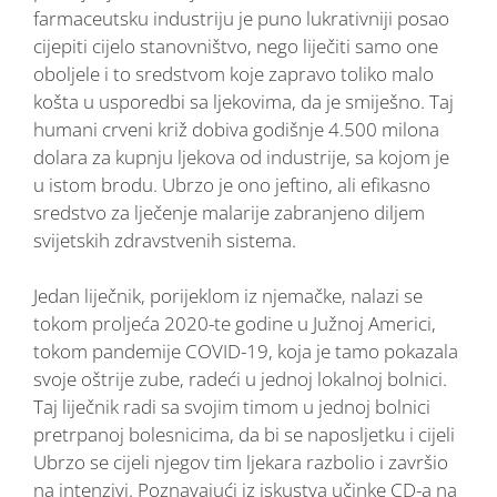
farmaceutsku industriju je puno lukrativniji posao
cijepiti cijelo stanovništvo, nego liječiti samo one
oboljele i to sredstvom koje zapravo toliko malo
košta u usporedbi sa ljekovima, da je smiješno. Taj
humani crveni križ dobiva godišnje 4.500 milona
dolara za kupnju ljekova od industrije, sa kojom je
u istom brodu. Ubrzo je ono jeftino, ali efikasno
sredstvo za lječenje malarije zabranjeno diljem
svijetskih zdravstvenih sistema.
Jedan liječnik, porijeklom iz njemačke, nalazi se
tokom proljeća 2020-te godine u Južnoj Americi,
tokom pandemije COVID-19, koja je tamo pokazala
svoje oštrije zube, radeći u jednoj lokalnoj bolnici.
Taj liječnik radi sa svojim timom u jednoj bolnici
pretrpanoj bolesnicima, da bi se naposljetku i cijeli
Ubrzo se cijeli njegov tim ljekara razbolio i završio
na intenzivi. Poznavajući iz iskustva učinke CD-a na