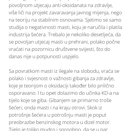
povoljnom utjecaju anti-oksidanata na zdravlje,
više liči na projekt zavaravanja javnog mijenja, nego
na teoriju na stabilnim osnovama. Sjetimo se samo
studija o negativnosti masti, koju je naručila i platila
industrija šećera. Trebalo je nekoliko desetljeća, da
se povoljan utjecaj masti u prehrani, polako počne
vraćati na pozornicu društvene svijesti, što do
danas nije u potpunosti uspjelo.
Sa povratkom masti iz ilegale na slobodu, vraća se
polako i svjesnost o važnosti gibanja za zdravlje,
koje je teorijom o oksidaciji također bilo prilično
osporavano. I tu opet dolazimo do učinka KD-a na
tijelo koje se giba. Gibanjem se primarno troše
šećeri, onda masti i na kraju otrovi. Skok iz
potrošnje šećera u potrošnju masti je poput
preobrazbe benzinskog motora u dizel motor.
Tijelo je toliko mudro i sposobno, da se u par