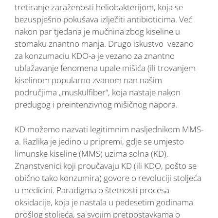
tretiranje zaraženosti heliobakterijom, koja se
bezuspješno pokušava izlječiti antibioticima. Već
nakon par tjedana je mučnina zbog kiseline u
stomaku znantno manja. Drugo iskustvo vezano
za konzumaciu KDO-a je vezano za znantno
ublažavanje fenomena upale mišića (ili trovanjem
kiselinom popularno zvanom nan našim
područjima „muskulfiber“, koja nastaje nakon
predugog i preintenzivnog mišičnog napora.
KD možemo nazvati legitimnim nasljednikom MMS-
a. Razlika je jedino u pripremi, gdje se umjesto
limunske kiseline (MMS) uzima solna (KD).
Znanstvenici koji proučavaju KD (ili KDO, pošto se
obično tako konzumira) govore o revoluciji stoljeća
u medicini. Paradigma o štetnosti procesa
oksidacije, koja je nastala u pedesetim godinama
prošlog stoljeća, sa svojim pretpostavkama o