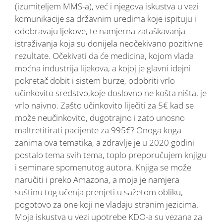
(izumiteljem MMS-a), već i njegova iskustva u vezi
komunikacije sa državnim uredima koje ispituju i
odobravaju ljekove, te namjerna zataškavanja
istraživanja koja su donijela neočekivano pozitivne
rezultate. Očekivati da će medicina, kojom vlada
moćna industrija lijekova, a kojoj je glavni idejni
pokretač dobit i sistem burze, odobriti vrlo
učinkovito sredstvo,koje doslovno ne košta ništa, je
vrlo naivno. Zašto učinkovito liječiti za 5€ kad se
može neučinkovito, dugotrajno i zato unosno
maltretitirati pacijente za 995€? Onoga koga
zanima ova tematika, a zdravlje je u 2020 godini
postalo tema svih tema, toplo preporučujem knjigu
i seminare spomenutog autora. Knjiga se može
naručiti i preko Amazona, a moja je namjera
suštinu tog učenja prenjeti u sažetom obliku,
pogotovo za one koji ne vladaju stranim jezicima.
Moja iskustva u vezi upotrebe KDO-a su vezana za