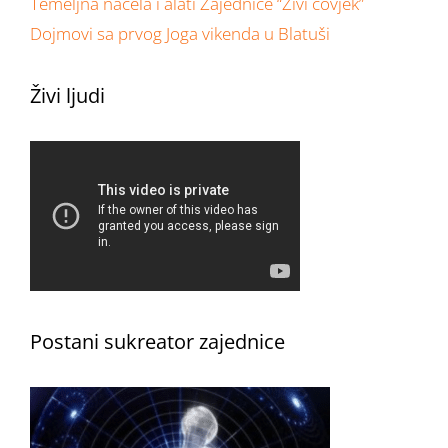
Temeljna načela i alati Zajednice “Živi čovjek”
Dojmovi sa prvog Joga vikenda u Blatuši
Živi ljudi
Postani sukreator zajednice