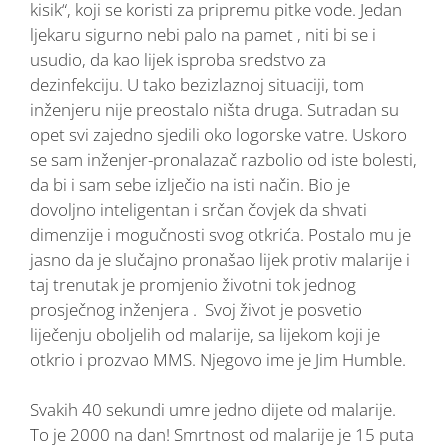
kisik“, koji se koristi za pripremu pitke vode. Jedan
ljekaru sigurno nebi palo na pamet , niti bi se i
usudio, da kao lijek isproba sredstvo za
dezinfekciju. U tako bezizlaznoj situaciji, tom
inženjeru nije preostalo ništa druga. Sutradan su
opet svi zajedno sjedili oko logorske vatre. Uskoro
se sam inženjer-pronalazač razbolio od iste bolesti,
da bi i sam sebe izlječio na isti način. Bio je
dovoljno inteligentan i srčan čovjek da shvati
dimenzije i mogučnosti svog otkrića. Postalo mu je
jasno da je slučajno pronašao lijek protiv malarije i
taj trenutak je promjenio životni tok jednog
prosječnog inženjera . Svoj život je posvetio
liječenju oboljelih od malarije, sa lijekom koji je
otkrio i prozvao MMS. Njegovo ime je Jim Humble.
Svakih 40 sekundi umre jedno dijete od malarije.
To je 2000 na dan! Smrtnost od malarije je 15 puta