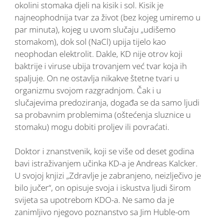
okolini stomaka djeli na kisik i sol. Kisik je
najneophodnija tvar za život (bez kojeg umiremo u
par minuta), kojeg u uvom slučaju „udišemo
stomakom), dok sol (NaCl) upija tijelo kao
neophodan elektrolit. Dakle, KD nije otrov koji
baktrije i viruse ubija trovanjem već tvar koja ih
spaljuje. On ne ostavlja nikakve štetne tvari u
organizmu svojom razgradnjom. Čak i u
slučajevima predoziranja, događa se da samo ljudi
sa probavnim problemima (oštećenja sluznice u
stomaku) mogu dobiti proljev ili povraćati.
Doktor i znanstvenik, koji se više od deset godina
bavi istraživanjem učinka KD-a je Andreas Kalcker.
U svojoj knjizi „Zdravlje je zabranjeno, neizlječivo je
bilo jučer“, on opisuje svoja i iskustva ljudi širom
svijeta sa upotrebom KDO-a. Ne samo da je
zanimljivo njegovo poznanstvo sa Jim Huble-om