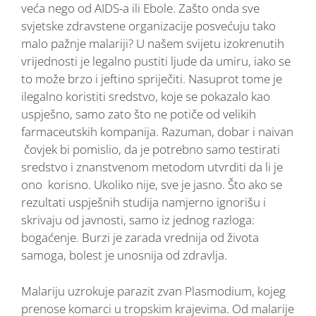
veća nego od AIDS-a ili Ebole. Zašto onda sve
svjetske zdravstene organizacije posvećuju tako
malo pažnje malariji? U našem svijetu izokrenutih
vrijednosti je legalno pustiti ljude da umiru, iako se
to može brzo i jeftino spriječiti. Nasuprot tome je
ilegalno koristiti sredstvo, koje se pokazalo kao
uspješno, samo zato što ne potiče od velikih
farmaceutskih kompanija. Razuman, dobar i naivan
čovjek bi pomislio, da je potrebno samo testirati
sredstvo i znanstvenom metodom utvrditi da li je
ono korisno. Ukoliko nije, sve je jasno. Što ako se
rezultati uspješnih studija namjerno ignorišu i
skrivaju od javnosti, samo iz jednog razloga:
bogaćenje. Burzi je zarada vrednija od života
samoga, bolest je unosnija od zdravlja.
Malariju uzrokuje parazit zvan Plasmodium, kojeg
prenose komarci u tropskim krajevima. Od malarije