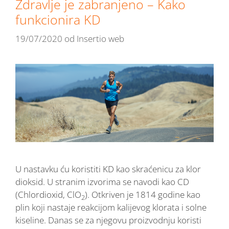
Zdravlje je zabranjeno – Kako
funkcionira KD
19/07/2020
od
Insertio web
U nastavku ću koristiti KD kao skraćenicu za klor
dioksid. U stranim izvorima se navodi kao CD
(Chlordioxid, ClO
). Otkriven je 1814 godine kao
2
plin koji nastaje reakcijom kalijevog klorata i solne
kiseline. Danas se za njegovu proizvodnju koristi