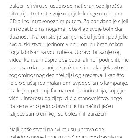
bakterije i viruse, usudio se, natjeran ozbiljnošću
situacije, tretirati svoje oboljele kolege otopinom
CD-a i to intravenoznim putem. Za par dana je cijeli
tim opet bio na nogama i obavljao svoje bolničke
dužnosti. Nakon što je taj njemački liječnik podijelio
svoja iskustva u jednom videu, on je ubrzo nakon
toga izbrisan sa you tube-a. Upravo brisanje tog
videa, koji sam uspio pogledati, ali ne i podijeliti, me
ponukao da pomnije istražim istinu oko ljekovitosti
tog ominoznog dezinfekcijskog sredstva. I kao što
je bio slučaj i sa malarijom, svjedoci smo kampanje,
iza koje opet stoji farmaceutska industrija, kojoj je
više u interesu da cijepi cijelo stanovništvo, nego
da se na vrlo jednostavan i jeftin način liječe i
izliječe samo oni koji su bolesni ili zaraženi.
Najlijepše stvari na svijetu su upravo one
najednostavne i one su obično gotovo besplatne.