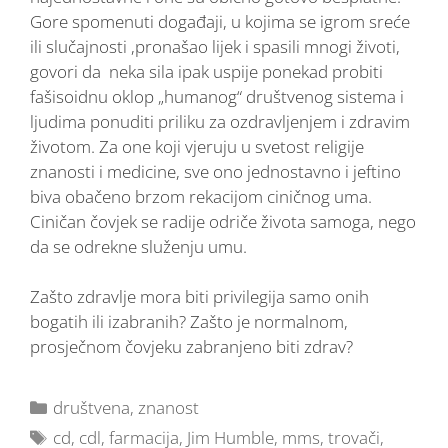
Gore spomenuti događaji, u kojima se igrom sreće
ili slučajnosti ,pronašao lijek i spasili mnogi životi,
govori da neka sila ipak uspije ponekad probiti
fašisoidnu oklop „humanog“ društvenog sistema i
ljudima ponuditi priliku za ozdravljenjem i zdravim
životom. Za one koji vjeruju u svetost religije
znanosti i medicine, sve ono jednostavno i jeftino
biva obačeno brzom rekacijom ciničnog uma.
Ciničan čovjek se radije odriče života samoga, nego
da se odrekne služenju umu.
Zašto zdravlje mora biti privilegija samo onih
bogatih ili izabranih? Zašto je normalnom,
prosječnom čovjeku zabranjeno biti zdrav?
društvena
,
znanost
cd
,
cdl
,
farmacija
,
Jim Humble
,
mms
,
trovači
,