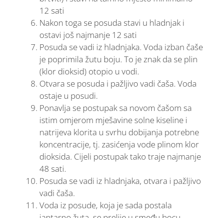
12 sati
Nakon toga se posuda stavi u hladnjak i
ostavi još najmanje 12 sati
Posuda se vadi iz hladnjaka. Voda izban čaše
je poprimila žutu boju. To je znak da se plin
(klor dioksid) otopio u vodi.
Otvara se posuda i pažljivo vadi čaša. Voda
ostaje u posudi.
Ponavlja se postupak sa novom čašom sa
istim omjerom mješavine solne kiseline i
natrijeva klorita u svrhu dobijanja potrebne
koncentracije, tj. zasićenja vode plinom klor
dioksida. Cijeli postupak tako traje najmanje
48 sati.
Posuda se vadi iz hladnjaka, otvara i pažljivo
vadi čaša.
Voda iz posude, koja je sada postala
jantarno žuta, se prelije u smeđu bocu,