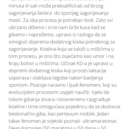
minuta ili sati može prekvalificirati od brzog
sagorjevanja šećera do sporijeg sagorijevanja
masti. Za oba procesa je potreban kisik. Zato svi
ubrzano dišemo i srce nam brže kuca kad se
gibamo i naprežemo, upravo iz razloga da se
omogući doprema dodatnog kisika potrebnog za
sagorijevanje. Kiselina koja se taloži u mišićima u
tom procesu, je ono što osjećamo kao umor i na
kraju bolovi u mišićima. Učinak KD-a je upravo u
dopremi dodatnog kisika koji proces laktacije
usporava i olakšava tegobe nakon bavljenja
sportom. Postoje naravno i ljudi-fenomeni, koji su
evolucijskim procesom uspjeli naučiti tijelo da
tokom gibanja stvara i istovremeno razgrađuje
kiseline i time omogućava pojedincu da se doslovce
beskonačno giba, kao perteuum mobile. Jedan
takav fenomen je svjetski poznati ultramaratonac
Dean Karnazes (50 maratona u 50 dana u 50