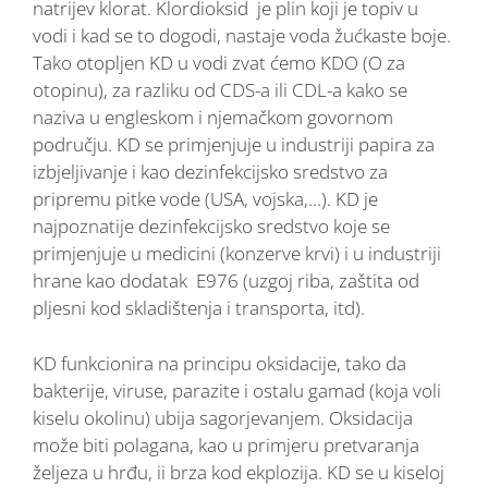
natrijev klorat. Klordioksid je plin koji je topiv u
vodi i kad se to dogodi, nastaje voda žućkaste boje.
Tako otopljen KD u vodi zvat ćemo KDO (O za
otopinu), za razliku od CDS-a ili CDL-a kako se
naziva u engleskom i njemačkom govornom
području. KD se primjenjuje u industriji papira za
izbjeljivanje i kao dezinfekcijsko sredstvo za
pripremu pitke vode (USA, vojska,…). KD je
najpoznatije dezinfekcijsko sredstvo koje se
primjenjuje u medicini (konzerve krvi) i u industriji
hrane kao dodatak E976 (uzgoj riba, zaštita od
pljesni kod skladištenja i transporta, itd).
KD funkcionira na principu oksidacije, tako da
bakterije, viruse, parazite i ostalu gamad (koja voli
kiselu okolinu) ubija sagorjevanjem. Oksidacija
može biti polagana, kao u primjeru pretvaranja
željeza u hrđu, ii brza kod ekplozija. KD se u kiseloj