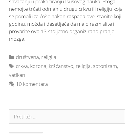
shvaćanju i prakticiranju Isusovog nauka. Stoga
nemojte trčati odmah u drugu crkvu ili religiju koja
se pomoli iza ćoše nakon raspada ove, stanite koji
godinu, možda i desetljeće da malo razmislite i
provarite ovo 13-stoljetno organizirano pranje
mozga.
društvena
,
religija
crkva
,
korona
,
kršćanstvo
,
religija
,
sotonizam
,
vatikan
10 komentara