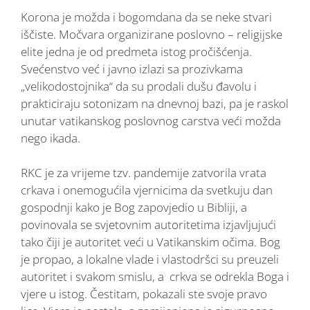
Korona je možda i bogomdana da se neke stvari
iščiste. Močvara organizirane poslovno – religijske
elite jedna je od predmeta istog pročišćenja.
Svećenstvo već i javno izlazi sa prozivkama
„velikodostojnika“ da su prodali dušu đavolu i
prakticiraju sotonizam na dnevnoj bazi, pa je raskol
unutar vatikanskog poslovnog carstva veći možda
nego ikada.
RKC je za vrijeme tzv. pandemije zatvorila vrata
crkava i onemogućila vjernicima da svetkuju dan
gospodnji kako je Bog zapovjedio u Bibliji, a
povinovala se svjetovnim autoritetima izjavljujući
tako čiji je autoritet veći u Vatikanskim očima. Bog
je propao, a lokalne vlade i vlastodršci su preuzeli
autoritet i svakom smislu, a crkva se odrekla Boga i
vjere u istog. Čestitam, pokazali ste svoje pravo