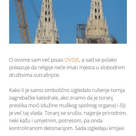
O ovome sam već pisao
OVDJE
, a sad se polako
pokazuje da religije neće imati mjesta u slobodnim
društvima sutrašnjice.
Kako li je samo simbolično izgledalo rušenje tornja
zagrebačke katedrale, ako znamo da je toranj
preslika moći (dužine muškog spolnog organa) i čiji
je već taj vlada. Toranj se srušio, najprije prirodnim,
neki kažu i umjetnim, potresom, pa onda
kontroliranom detonacijom. Sada izgledaju krnjavi.