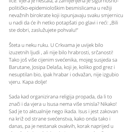
lice. Vjera je nestala, a zamijenjena je sigurnosno-
političko-epidemiološkim besmislicama u režiji
nevažnih birokrate koji ispunjavaju svaku smjernicu
u nadi da će ih netko potapšati po glavi i reći: „Bili
ste dobri, zaslužujete pohvalu!“
Šteta u neku ruku. U Crkvama je uvijek bilo
izuzetnih ljudi , ali nije bilo hrabrosti, srčanosti!
Tako još više cijenim svećenika, mojeg susjeda sa
Barutane, Josipa Delaša, koji je, koliko god grez i
nesuptilan bio, ipak hrabar i odvažan, nije izgubio
vjeru. Kapa dolje!
Sada kad organizirana religija propada, da li to
znači i da vjera u Isusa nema više smisla? Nikako!
Sad je to aktualnije nego ikada. Isus i jest zakovan
na križ od strane svećenstva, kako onda tako i
danas, pa je nestanak ovakvih, korak naprijed u