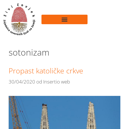
sotonizam
Propast katoličke crkve
30/04/2020
od
Insertio web