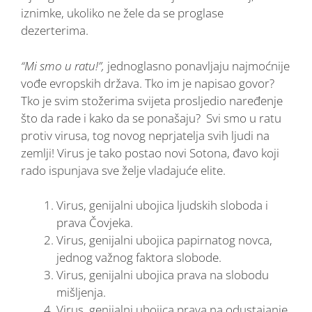
iznimke, ukoliko ne žele da se proglase
dezerterima.
“Mi smo u ratu!”,
jednoglasno ponavljaju najmoćnije
vođe evropskih država. Tko im je napisao govor?
Tko je svim stožerima svijeta prosljedio naređenje
što da rade i kako da se ponašaju? Svi smo u ratu
protiv virusa, tog novog neprjatelja svih ljudi na
zemlji! Virus je tako postao novi Sotona, đavo koji
rado ispunjava sve želje vladajuće elite.
Virus, genijalni ubojica ljudskih sloboda i
prava Čovjeka.
Virus, genijalni ubojica papirnatog novca,
jednog važnog faktora slobode.
Virus, genijalni ubojica prava na slobodu
mišljenja.
Virus, genijalni ubojica prava na odustajanje