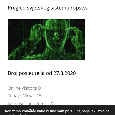
Pregled svjetskog sistema ropstva
Broj posjetitelja od 27.8.2020
Online Visitors:
0
Today's Views:
15
Jučerašnji posjetitelji:
22
Total Views:
254.597
Koristimo kolačiće kako bismo vam pružili najbolje iskustvo na