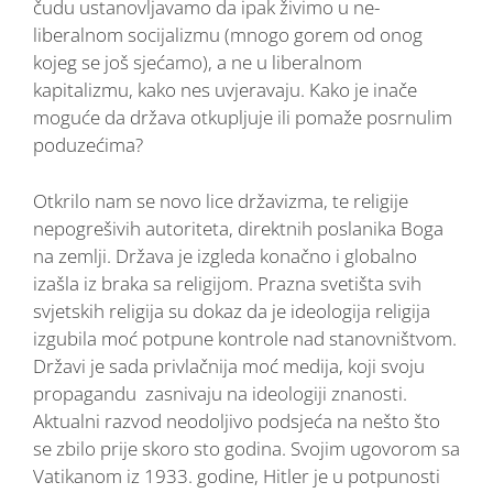
čudu ustanovljavamo da ipak živimo u ne-
liberalnom socijalizmu (mnogo gorem od onog
kojeg se još sjećamo), a ne u liberalnom
kapitalizmu, kako nes uvjeravaju. Kako je inače
moguće da država otkupljuje ili pomaže posrnulim
poduzećima?
Otkrilo nam se novo lice državizma, te religije
nepogrešivih autoriteta, direktnih poslanika Boga
na zemlji. Država je izgleda konačno i globalno
izašla iz braka sa religijom. Prazna svetišta svih
svjetskih religija su dokaz da je ideologija religija
izgubila moć potpune kontrole nad stanovništvom.
Državi je sada privlačnija moć medija, koji svoju
propagandu zasnivaju na ideologiji znanosti.
Aktualni razvod neodoljivo podsjeća na nešto što
se zbilo prije skoro sto godina. Svojim ugovorom sa
Vatikanom iz 1933. godine, Hitler je u potpunosti