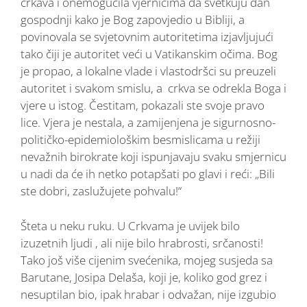
crkava i onemogućila vjernicima da svetkuju dan
gospodnji kako je Bog zapovjedio u Bibliji, a
povinovala se svjetovnim autoritetima izjavljujući
tako čiji je autoritet veći u Vatikanskim očima. Bog
je propao, a lokalne vlade i vlastodršci su preuzeli
autoritet i svakom smislu, a crkva se odrekla Boga i
vjere u istog. Čestitam, pokazali ste svoje pravo
lice. Vjera je nestala, a zamijenjena je sigurnosno-
političko-epidemiološkim besmislicama u režiji
nevažnih birokrate koji ispunjavaju svaku smjernicu
u nadi da će ih netko potapšati po glavi i reći: „Bili
ste dobri, zaslužujete pohvalu!“
Šteta u neku ruku. U Crkvama je uvijek bilo
izuzetnih ljudi , ali nije bilo hrabrosti, srčanosti!
Tako još više cijenim svećenika, mojeg susjeda sa
Barutane, Josipa Delaša, koji je, koliko god grez i
nesuptilan bio, ipak hrabar i odvažan, nije izgubio