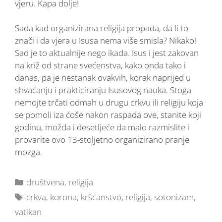
vjeru. Kapa dolje!
Sada kad organizirana religija propada, da li to
znači i da vjera u Isusa nema više smisla? Nikako!
Sad je to aktualnije nego ikada. Isus i jest zakovan
na križ od strane svećenstva, kako onda tako i
danas, pa je nestanak ovakvih, korak naprijed u
shvaćanju i prakticiranju Isusovog nauka. Stoga
nemojte trčati odmah u drugu crkvu ili religiju koja
se pomoli iza ćoše nakon raspada ove, stanite koji
godinu, možda i desetljeće da malo razmislite i
provarite ovo 13-stoljetno organizirano pranje
mozga.
društvena
,
religija
crkva
,
korona
,
kršćanstvo
,
religija
,
sotonizam
,
vatikan