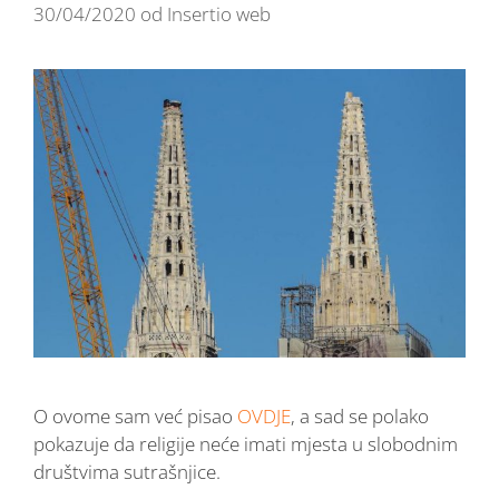
30/04/2020
od
Insertio web
O ovome sam već pisao
OVDJE
, a sad se polako
pokazuje da religije neće imati mjesta u slobodnim
društvima sutrašnjice.