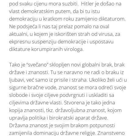
pod svaku cijenu mora suzbiti. Hitler je došao na
vlast demokratskim putem, da bi tu istu
demokraciju u kratkom roku zamijenio diktaturom.
Ne podsjeća li nas taj prelaz pomalo na oval
aktualni, u kojem je iskorišten strah od virusa, za
ekpresnu suspenziju demokracije i uspostavu
diktature korumpiranih virologa.
Tako je “svečano” sklopljen novi globalni brak, brak
države i znanosti. Tu se naravno ne radi o braku iz
ljubavi, već samo iz prisile i straha. Ukoliko želi ući u
sigurne bračne vode, znanost se mora odreći svoje
slobode i svoje ciljeve podvrgnuti i uskladiti sa
ciljevima državne vlasti. Stvorena je tako jedna
kopija znanosti, tkz. državoljubna znanost, kojom
upravlja politika i birokratski aparat države.
Državna znanost je svojim brakom potpunosti
zamijenila dominaciju državne religije. Znanstveno