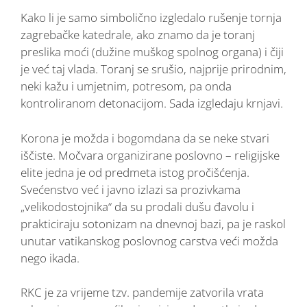
Kako li je samo simbolično izgledalo rušenje tornja
zagrebačke katedrale, ako znamo da je toranj
preslika moći (dužine muškog spolnog organa) i čiji
je već taj vlada. Toranj se srušio, najprije prirodnim,
neki kažu i umjetnim, potresom, pa onda
kontroliranom detonacijom. Sada izgledaju krnjavi.
Korona je možda i bogomdana da se neke stvari
iščiste. Močvara organizirane poslovno – religijske
elite jedna je od predmeta istog pročišćenja.
Svećenstvo već i javno izlazi sa prozivkama
„velikodostojnika“ da su prodali dušu đavolu i
prakticiraju sotonizam na dnevnoj bazi, pa je raskol
unutar vatikanskog poslovnog carstva veći možda
nego ikada.
RKC je za vrijeme tzv. pandemije zatvorila vrata