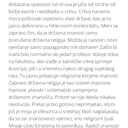
dokazana opasnost od virusa je jača od straha od
božje kazne i neodlaska u crkvu. Crkva naravno
mora poštovati svjetovnu vlast države, kao je to
jasno definirano u hitlerovom konkordatu. Meni se
zapravo čini, da je državna znanost samo
prerušena državna religija. Možda je razvod i novo
vjenčanje samo popagandni trik obmane? Zašto bi
inače bilo normalno da jedan profesor dobije otkaz
na fakultetu, ako izađe iz katoličke crkve (primjer
Austrija), još i u vremenu nakon drugog svjetskog
rata. To jasno pokazuje religiozne korjene znanosti.
Zapravo državna religija je kao sistem masovne
hipnoze, planski i sistematski zamjenjena
državnom znanošću. Pritom se nije desila nikakva
revolucija. Prelaz je bio gotovo neprimjetan, klizni.
Još je moja profesorica u srednjoj školi naglašavala,
da su svi znanstvenici vjernici, vrlo religiozni ljudi.
Mnogi citati Einsteina to potvrđuju. Raskol znanosti