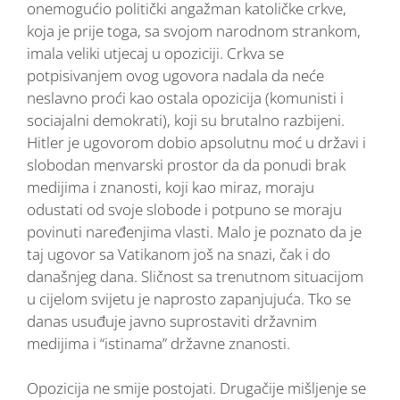
onemogućio politički angažman katoličke crkve,
koja je prije toga, sa svojom narodnom strankom,
imala veliki utjecaj u opoziciji. Crkva se
potpisivanjem ovog ugovora nadala da neće
neslavno proći kao ostala opozicija (komunisti i
sociajalni demokrati), koji su brutalno razbijeni.
Hitler je ugovorom dobio apsolutnu moć u državi i
slobodan menvarski prostor da da ponudi brak
medijima i znanosti, koji kao miraz, moraju
odustati od svoje slobode i potpuno se moraju
povinuti naređenjima vlasti. Malo je poznato da je
taj ugovor sa Vatikanom još na snazi, čak i do
današnjeg dana. Sličnost sa trenutnom situacijom
u cijelom svijetu je naprosto zapanjujuća. Tko se
danas usuđuje javno suprostaviti državnim
medijima i “istinama” državne znanosti.
Opozicija ne smije postojati. Drugačije mišljenje se