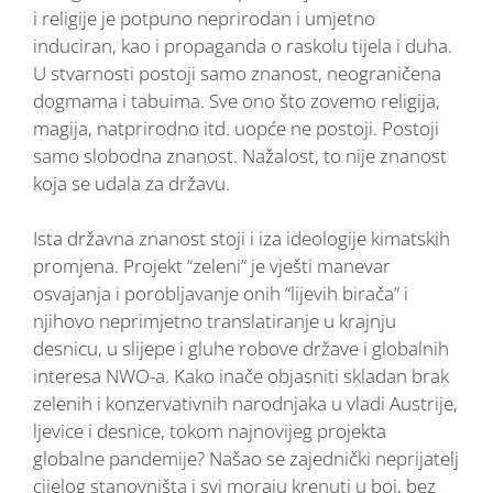
i religije je potpuno neprirodan i umjetno
induciran, kao i propaganda o raskolu tijela i duha.
U stvarnosti postoji samo znanost, neograničena
dogmama i tabuima. Sve ono što zovemo religija,
magija, natprirodno itd. uopće ne postoji. Postoji
samo slobodna znanost. Nažalost, to nije znanost
koja se udala za državu.
Ista državna znanost stoji i iza ideologije kimatskih
promjena. Projekt “zeleni” je vješti manevar
osvajanja i porobljavanje onih “lijevih birača” i
njihovo neprimjetno translatiranje u krajnju
desnicu, u slijepe i gluhe robove države i globalnih
interesa NWO-a. Kako inače objasniti skladan brak
zelenih i konzervativnih narodnjaka u vladi Austrije,
ljevice i desnice, tokom najnovijeg projekta
globalne pandemije? Našao se zajednički neprijatelj
cijelog stanovništa i svi moraju krenuti u boj, bez