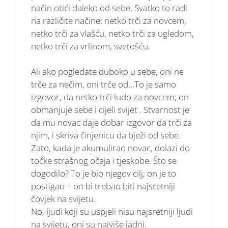
način otići daleko od sebe. Svatko to radi
na različite načine: netko trči za novcem,
netko trči za vlašću, netko trči za ugledom,
netko trči za vrlinom, svetošću.
Ali ako pogledate duboko u sebe, oni ne
trče za nečim, oni trče od…To je samo
izgovor, da netko trči ludo za novcem; on
obmanjuje sebe i cijeli svijet . Stvarnost je
da mu novac daje dobar izgovor da trči za
njim, i skriva činjenicu da bježi od sebe.
Zato, kada je akumulirao novac, dolazi do
točke strašnog očaja i tjeskobe. Što se
dogodilo? To je bio njegov cilj; on je to
postigao – on bi trebao biti najsretniji
čovjek na svijetu.
No, ljudi koji su uspjeli nisu najsretniji ljudi
na svijetu, oni su najviše jadni.