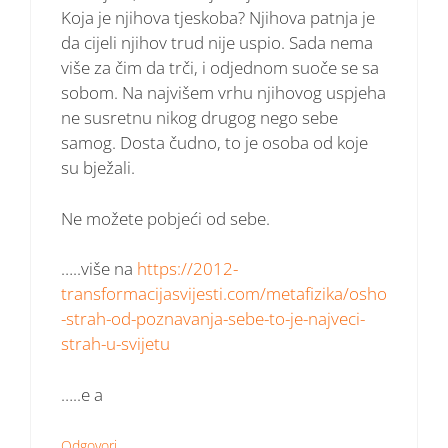
Koja je njihova tjeskoba? Njihova patnja je
da cijeli njihov trud nije uspio. Sada nema
više za čim da trči, i odjednom suoče se sa
sobom. Na najvišem vrhu njihovog uspjeha
ne susretnu nikog drugog nego sebe
samog. Dosta čudno, to je osoba od koje
su bježali.
Ne možete pobjeći od sebe.
…..više na
https://2012-
transformacijasvijesti.com/metafizika/osho
-strah-od-poznavanja-sebe-to-je-najveci-
strah-u-svijetu
…..e a
Odgovori