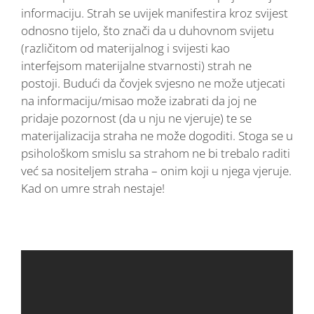
informaciju. Strah se uvijek manifestira kroz svijest
odnosno tijelo, što znači da u duhovnom svijetu
(različitom od materijalnog i svijesti kao
interfejsom materijalne stvarnosti) strah ne
postoji. Budući da čovjek svjesno ne može utjecati
na informaciju/misao može izabrati da joj ne
pridaje pozornost (da u nju ne vjeruje) te se
materijalizacija straha ne može dogoditi. Stoga se u
psihološkom smislu sa strahom ne bi trebalo raditi
već sa nositeljem straha – onim koji u njega vjeruje.
Kad on umre strah nestaje!