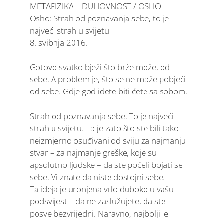
METAFIZIKA – DUHOVNOST / OSHO
Osho: Strah od poznavanja sebe, to je
najveći strah u svijetu
8. svibnja 2016.
Gotovo svatko bježi što brže može, od
sebe. A problem je, što se ne može pobjeći
od sebe. Gdje god idete biti ćete sa sobom.
Strah od poznavanja sebe. To je najveći
strah u svijetu. To je zato što ste bili tako
neizmjerno osuđivani od sviju za najmanju
stvar – za najmanje greške, koje su
apsolutno ljudske – da ste počeli bojati se
sebe. Vi znate da niste dostojni sebe.
Ta ideja je uronjena vrlo duboko u vašu
podsvijest – da ne zaslužujete, da ste
posve bezvrijedni. Naravno, najbolji je