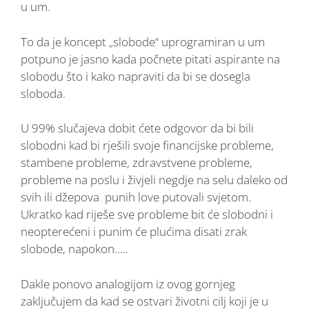
u um.
To da je koncept „slobode“ uprogramiran u um
potpuno je jasno kada počnete pitati aspirante na
slobodu što i kako napraviti da bi se dosegla
sloboda.
U 99% slučajeva dobit ćete odgovor da bi bili
slobodni kad bi rješili svoje financijske probleme,
stambene probleme, zdravstvene probleme,
probleme na poslu i živjeli negdje na selu daleko od
svih ili džepova punih love putovali svjetom.
Ukratko kad riješe sve probleme bit će slobodni i
neopterećeni i punim će plućima disati zrak
slobode, napokon…..
Dakle ponovo analogijom iz ovog gornjeg
zaključujem da kad se ostvari životni cilj koji je u