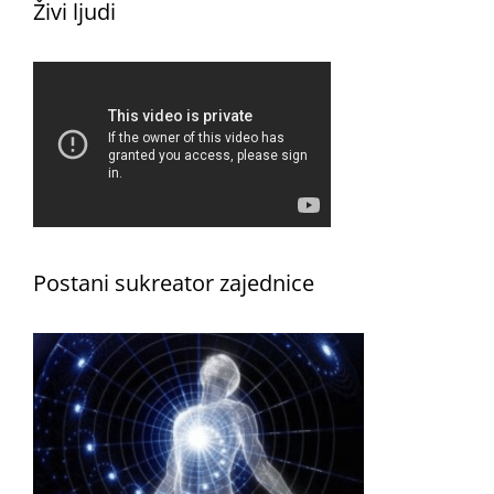
Živi ljudi
Postani sukreator zajednice