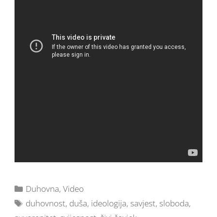
Duhovna
,
Video
duhovnost
,
duša
,
ideologija
,
savjest
,
sloboda
,