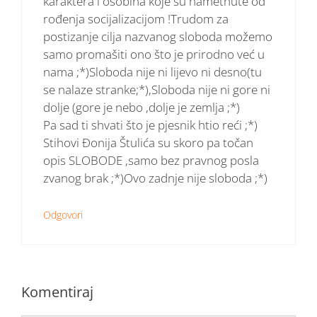
karaktera i osobina koje su nametnute od
rođenja socijalizacijom !Trudom za
postizanje cilja nazvanog sloboda možemo
samo promašiti ono što je prirodno već u
nama ;*)Sloboda nije ni lijevo ni desno(tu
se nalaze stranke;*),Sloboda nije ni gore ni
dolje (gore je nebo ,dolje je zemlja ;*)
Pa sad ti shvati što je pjesnik htio reći ;*)
Stihovi Đonija Štulića su skoro pa točan
opis SLOBODE ,samo bez pravnog posla
zvanog brak ;*)Ovo zadnje nije sloboda ;*)
Odgovori
Komentiraj