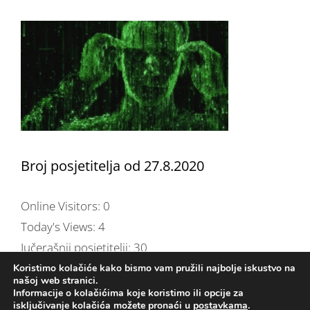
Broj posjetitelja od 27.8.2020
Online Visitors:
0
Today's Views:
4
Jučerašnji posjetitelji:
30
Total Views:
254.532
Koristimo kolačiće kako bismo vam pružili najbolje iskustvo na
našoj web stranici.
Ukupno pregledano stranica:
30
Informacije o kolačićima koje koristimo ili opcije za
isključivanje kolačića možete pronaći u
postavkama
.