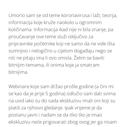
Umorio sam se od teme koronavirusa i laži, teorija,
informacija koje kruže naokolo u ogromnim
količinama. Informacija ikad nije ni bila znanje, pa
proučavanje ove teme služi isključivo za
pripravnike početnike koji ne samo da ne vide išta
sumnjivo i nelogično u cijelom događaju nego se
niti ne pitaju ima li ovo smisla. Želim se baviti
bitnijim temama, ili onima koje ja smatram
bitnijima.
Webinare koje sam držao prošle godine (a čini mi
se kao da je prije 5 godina) odlučio sam dati svima
na uvid iako su do sada ekskluzivu imali oni koji su
platili za njihovo gledanje. Ipak vrijeme je da
postanu javni i nadam se da itko tko je imao
ekskluzivu neće prigovarati zbog ovog jer ga nisam