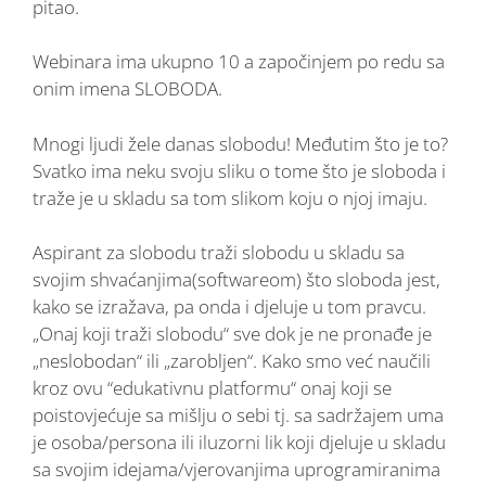
pitao.
Webinara ima ukupno 10 a započinjem po redu sa
onim imena SLOBODA.
Mnogi ljudi žele danas slobodu! Međutim što je to?
Svatko ima neku svoju sliku o tome što je sloboda i
traže je u skladu sa tom slikom koju o njoj imaju.
Aspirant za slobodu traži slobodu u skladu sa
svojim shvaćanjima(softwareom) što sloboda jest,
kako se izražava, pa onda i djeluje u tom pravcu.
„Onaj koji traži slobodu“ sve dok je ne pronađe je
„neslobodan“ ili „zarobljen“. Kako smo već naučili
kroz ovu “edukativnu platformu“ onaj koji se
poistovjećuje sa mišlju o sebi tj. sa sadržajem uma
je osoba/persona ili iluzorni lik koji djeluje u skladu
sa svojim idejama/vjerovanjima uprogramiranima