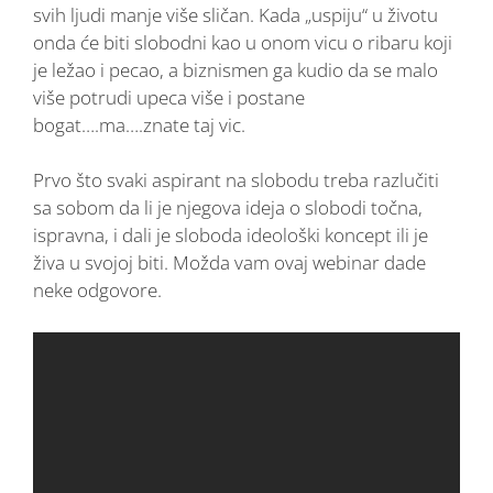
svih ljudi manje više sličan. Kada „uspiju“ u životu
onda će biti slobodni kao u onom vicu o ribaru koji
je ležao i pecao, a biznismen ga kudio da se malo
više potrudi upeca više i postane
bogat….ma….znate taj vic.
Prvo što svaki aspirant na slobodu treba razlučiti
sa sobom da li je njegova ideja o slobodi točna,
ispravna, i dali je sloboda ideološki koncept ili je
živa u svojoj biti. Možda vam ovaj webinar dade
neke odgovore.