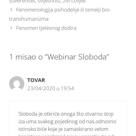
suverenitet
,
svijesnost
,
živi čovjek
Fenomenologija psihodelije ili temelji bio-
transhumanizma
Fenomen tjelesnog dodira
1 misao o “Webinar Sloboda”
TOVAR
23/04/2020 u 19:54
Sloboda je otkriće onoga što stvarno stoji
iza uma svakog pojedinog od nas,odnosno
istinsko biće koje je zamaskirano velom