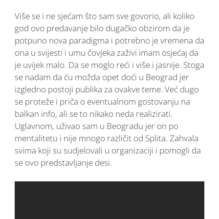
Više se i ne sjećam što sam sve govorio, ali koliko
god ovo predavanje bilo dugačko obzirom da je
potpuno nova paradigma i potrebno je vremena da
ona u svijesti i umu čovjeka zaživi imam osjećaj da
je uvijek malo. Da se moglo reći i više i jasnije. Stoga
se nadam da ću možda opet doći u Beograd jer
izgledno postoji publika za ovakve teme. Već dugo
se proteže i priča o eventualnom gostovanju na
balkan info, ali se to nikako neda realizirati.
Uglavnom, uživao sam u Beogradu jer on po
mentalitetu i nije mnogo različit od Splita. Zahvala
svima koji su sudjelovali u organizaciji i pomogli da
se ovo predstavljanje desi.