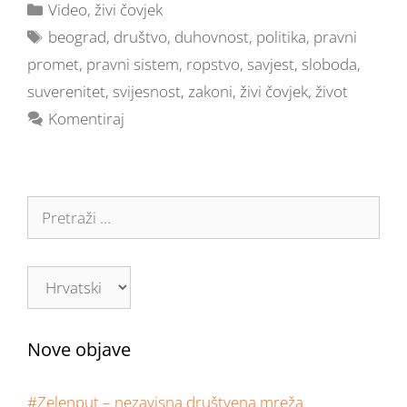
Video
,
živi čovjek
beograd
,
društvo
,
duhovnost
,
politika
,
pravni
promet
,
pravni sistem
,
ropstvo
,
savjest
,
sloboda
,
suverenitet
,
svijesnost
,
zakoni
,
živi čovjek
,
život
Komentiraj
Nove objave
#Zelenput – nezavisna društvena mreža