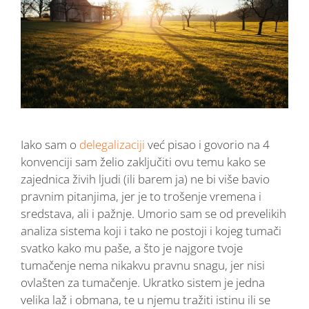
Iako sam o
delegalizaciji
već pisao i govorio na 4
konvenciji sam želio zaključiti ovu temu kako se
zajednica živih ljudi (ili barem ja) ne bi više bavio
pravnim pitanjima, jer je to trošenje vremena i
sredstava, ali i pažnje. Umorio sam se od prevelikih
analiza sistema koji i tako ne postoji i kojeg tumači
svatko kako mu paše, a što je najgore tvoje
tumačenje nema nikakvu pravnu snagu, jer nisi
ovlašten za tumačenje. Ukratko sistem je jedna
velika laž i obmana, te u njemu tražiti istinu ili se