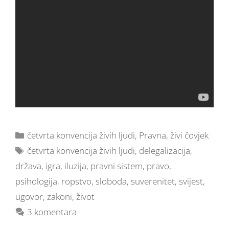
četvrta konvencija živih ljudi
,
Pravna
,
živi čovjek
četvrta konvencija živih ljudi
,
delegalizacija
,
država
,
igra
,
iluzija
,
pravni sistem
,
pravo
,
psihologija
,
ropstvo
,
sloboda
,
suverenitet
,
svijest
,
ugovor
,
zakoni
,
život
3 komentara