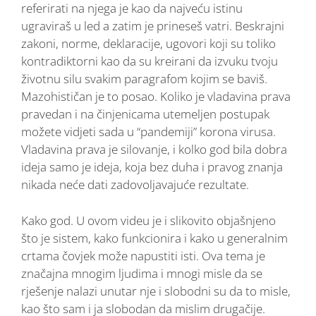
referirati na njega je kao da najveću istinu
ugraviraš u led a zatim je prineseš vatri. Beskrajni
zakoni, norme, deklaracije, ugovori koji su toliko
kontradiktorni kao da su kreirani da izvuku tvoju
životnu silu svakim paragrafom kojim se baviš.
Mazohističan je to posao. Koliko je vladavina prava
pravedan i na činjenicama utemeljen postupak
možete vidjeti sada u “pandemiji” korona virusa.
Vladavina prava je silovanje, i kolko god bila dobra
ideja samo je ideja, koja bez duha i pravog znanja
nikada neće dati zadovoljavajuće rezultate.
Kako god. U ovom videu je i slikovito objašnjeno
što je sistem, kako funkcionira i kako u generalnim
crtama čovjek može napustiti isti. Ova tema je
značajna mnogim ljudima i mnogi misle da se
rješenje nalazi unutar nje i slobodni su da to misle,
kao što sam i ja slobodan da mislim drugačije.