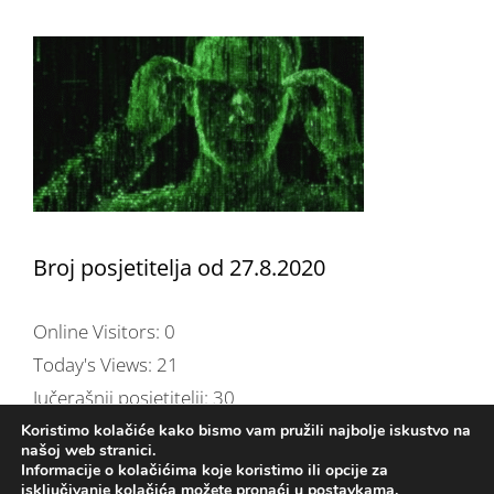
Broj posjetitelja od 27.8.2020
Online Visitors:
0
Today's Views:
21
Jučerašnji posjetitelji:
30
Total Views:
254.549
Koristimo kolačiće kako bismo vam pružili najbolje iskustvo na
našoj web stranici.
Ukupno pregledano stranica:
13
Informacije o kolačićima koje koristimo ili opcije za
isključivanje kolačića možete pronaći u
postavkama
.