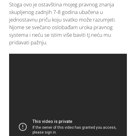
Stoga ovo je ostavština mojeg pravnog znanja
skupljenog zadnjih 7-8 godina ubačena u
jednostavnu priču koju svatko može razumjeti.
Njome se svečano oslobađam uroka pravnog
systema i neću se istim više baviti tj.neću mu
pridavati pažnju.