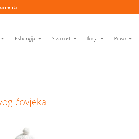
cuments
Psihologija
Stvarnost
Iluzija
Pravo
ivog čovjeka