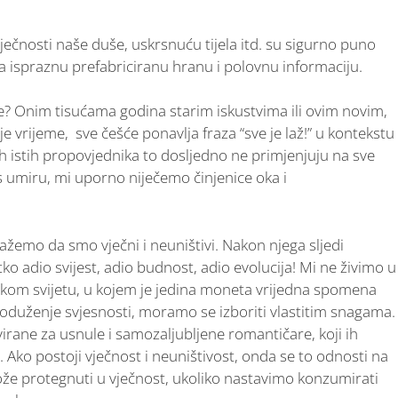
ječnosti naše duše, uskrsnuću tijela itd. su sigurno puno
a ispraznu prefabriciranu hranu i polovnu informaciju.
? Onim tisućama godina starim iskustvima ili ovim novim,
 vrijeme, sve češće ponavlja fraza “sve je laž!” u kontekstu
ih istih propovjednika to dosljedno ne primjenjuju na sve
as umiru, mi uporno niječemo činjenice oka i
kažemo da smo vječni i neuništivi. Nakon njega sljedi
atko adio svijest, adio budnost, adio evolucija! Mi ne živimo u
rskom svijetu, u kojem je jedina moneta vrijedna spomena
 produženje svjesnosti, moramo se izboriti vlastitim snagama.
rvirane za usnule i samozaljubljene romantičare, koji ih
 Ako postoji vječnost i neuništivost, onda se to odnosti na
ože protegnuti u vječnost, ukoliko nastavimo konzumirati