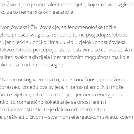
eka? Živo dijete je ono talentirano dijete, koje ima više izgleda
iako za to nema nikakvih garancija.
 živog čovjeka? Živi čovjek je, sa fenomenološke točke
 cjelokupnošću svog bića i shodno tome posjeduje slobodu
 jer rijetki su oni koji imaju uvid u cjelokupnost čovjeka,
u takvu slobodu percepcije. Zato, ostavimo se čorava posla i
aliteti svakojakih tijela i perceptivnim mogućnostima koje
ako uloži trud da ih dosegne.
ete? Nakon nekog vremena to, u beskonačnost, produženo
orastao, između dva svijeta, ni tamo ni amo. Niti može
starim svijetom, niti može naprijed, jer nema energije da
slatko, to romantično koketiranje sa onostranim i
zi duhovnosti? Ne, to je daleko od intenziteta i
ože preživjeti u živom – stvarnom energetskom svijetu, kojem