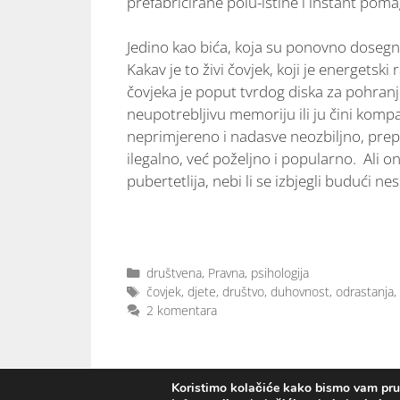
prefabricirane polu-istine i instant poma
Jedino kao bića, koja su ponovno dosegn
Kakav je to živi čovjek, koji je energetsk
čovjeka je poput tvrdog diska za pohranj
neupotrebljivu memoriju ili ju čini komp
neprimjereno i nadasve neozbiljno, prepu
ilegalno, već poželjno i popularno. Ali o
pubertetlija, nebi li se izbjegli budući n
društvena
,
Pravna
,
psihologija
čovjek
,
djete
,
društvo
,
duhovnost
,
odrastanja
,
2 komentara
Koristimo kolačiće kako bismo vam pruži