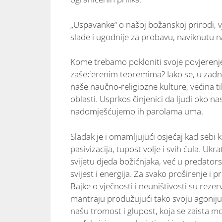
„Uspavanke“ o našoj božanskoj prirodi, v
slađe i ugodnije za probavu, naviknutu n
Kome trebamo pokloniti svoje povjerenje
zašećerenim teoremima? Iako se, u zadnje
naše naučno-religiozne kulture, većina t
oblasti. Usprkos činjenici da ljudi oko n
nadomješćujemo ih parolama uma.
Sladak je i omamljujući osjećaj kad sebi 
pasivizacija, tupost volje i svih čula. Ukr
svijetu djeda božićnjaka, već u predato
svijest i energija. Za svako proširenje i
Bajke o vječnosti i neuništivosti su reze
mantraju produžujući tako svoju agoniju.
našu tromost i glupost, koja se zaista m