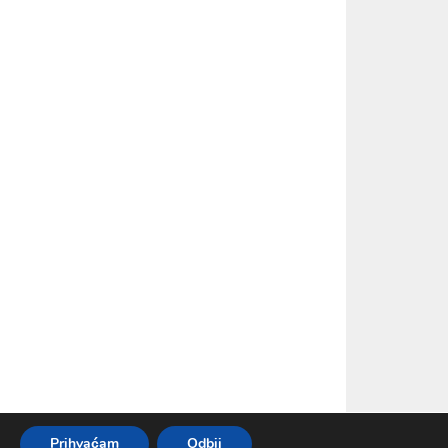
Prihvaćam
Odbij