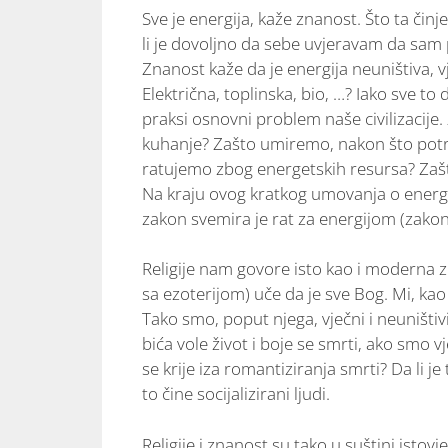
Sve je energija, kaže znanost. Što ta či
li je dovoljno da sebe uvjeravam da sam p
Znanost kaže da je energija neuništiva, v
Električna, toplinska, bio, …? Iako sve t
praksi osnovni problem naše civilizacije.
kuhanje? Zašto umiremo, nakon što potro
ratujemo zbog energetskih resursa? Zašto
Na kraju ovog kratkog umovanja o energiji
zakon svemira je rat za energijom (zakon 
Religije nam govore isto kao i moderna 
sa ezoterijom) uče da je sve Bog. Mi, kao
Tako smo, poput njega, vječni i neuništi
bića vole život i boje se smrti, ako smo 
se krije iza romantiziranja smrti? Da li j
to čine socijalizirani ljudi.
Religije i znanost su tako u suštini ist