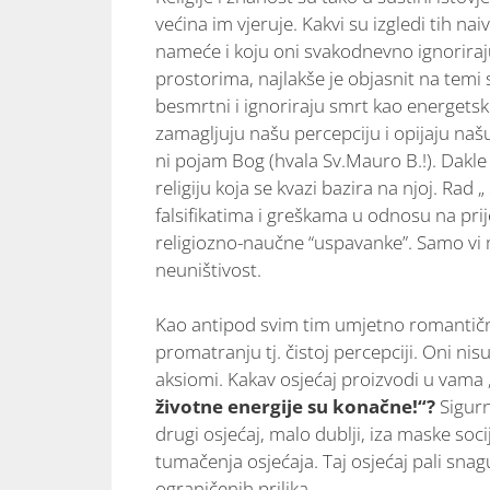
većina im vjeruje. Kakvi su izgledi tih n
nameće i koju oni svakodnevno ignoriraju
prostorima, najlakše je objasnit na temi 
besmrtni i ignoriraju smrt kao energetsk
zamagljuju našu percepciju i opijaju našu 
ni pojam Bog (hvala Sv.Mauro B.!). Dakle
religiju koja se kvazi bazira na njoj. Rad
falsifikatima i greškama u odnosu na prij
religiozno-naučne “uspavanke”. Samo vi m
neuništivost.
Kao antipod svim tim umjetno romantični
promatranju tj. čistoj percepciji. Oni nis
aksiomi. Kakav osjećaj proizvodi u vama „b
životne energije su konačne!“?
Sigurn
drugi osjećaj, malo dublji, iza maske soci
tumačenja osjećaja. Taj osjećaj pali snag
ograničenih prilika.