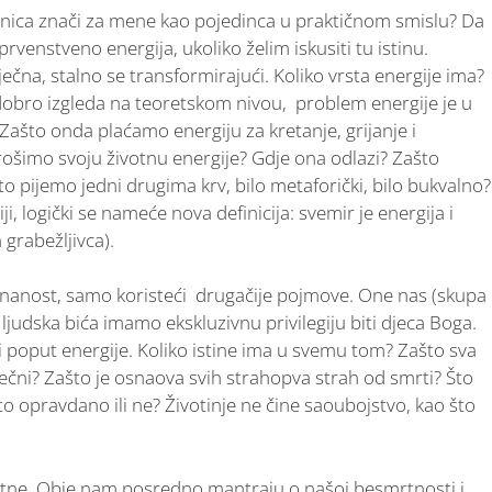
njenica znači za mene kao pojedinca u praktičnom smislu? Da
rvenstveno energija, ukoliko želim iskusiti tu istinu.
ječna, stalno se transformirajući. Koliko vrsta energije ima?
o dobro izgleda na teoretskom nivou, problem energije je u
 Zašto onda plaćamo energiju za kretanje, grijanje i
šimo svoju životnu energije? Gdje ona odlazi? Zašto
 pijemo jedni drugima krv, bilo metaforički, bilo bukvalno?
, logički se nameće nova definicija: svemir je energija i
grabežljivca).
znanost, samo koristeći drugačije pojmove. One nas (skupa
 ljudska bića imamo ekskluzivnu privilegiju biti djeca Boga.
vi poput energije. Koliko istine ima u svemu tom? Zašto sva
vječni? Zašto je osnaova svih strahopva strah od smrti? Što
e to opravdano ili ne? Životinje ne čine saoubojstvo, kao što
ovjetne. Obje nam posredno mantraju o našoj besmrtnosti i