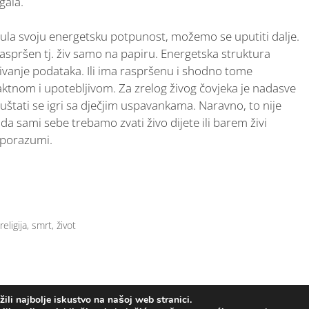
gala.
ula svoju energetsku potpunost, možemo se uputiti dalje.
i raspršen tj. živ samo na papiru. Energetska struktura
ivanje podataka. Ili ima raspršenu i shodno tome
aktnom i upotebljivom. Za zrelog živog čovjeka je nadasve
štati se igri sa dječjim uspavankama. Naravno, to nije
nda sami sebe trebamo zvati živo dijete ili barem živi
esporazumi.
religija
,
smrt
,
život
li najbolje iskustvo na našoj web stranici.