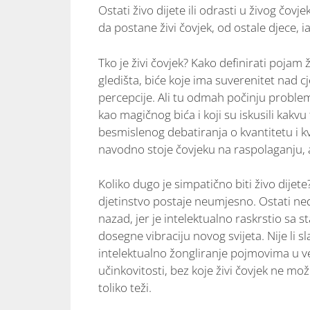
Ostati živo dijete ili odrasti u živog čovj
da postane živi čovjek, od ostale djece, 
Tko je živi čovjek? Kako definirati pojam
gledišta, biće koje ima suverenitet nad
percepcije. Ali tu odmah počinju problemi,
kao magičnog bića i koji su iskusili kakv
besmislenog debatiranja o kvantitetu i kv
navodno stoje čovjeku na raspolaganju, 
Koliko dugo je simpatično biti živo dij
djetinstvo postaje neumjesno. Ostati ned
nazad, jer je intelektualno raskrstio sa 
dosegne vibraciju novog svijeta. Nije li 
intelektualno žongliranje pojmovima u ve
učinkovitosti, bez koje živi čovjek ne m
toliko teži.