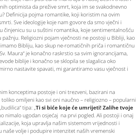
aivnih optimista da prežive smrt, koja im se svakodnevno
? Definicija pojma romantike, koji koristim na ovim
smrti. Sve ideologije koje nam govore da smo vječni i
u činjenicu su u suštini romantika, koje sentimentalnošću
pažnju. Religiozni pojam vječnosti ne postoji u Bibliji, kao
 imamo Bibliju, kao skup ne-romatičnih priča i romantičnu
 „ Sv. Maura“ je konačno raskrstio sa svim ignorancijama,
evode biblije i konačno se sklopila se slagalica oko
irno nastavite spavati, mi garantiramo vasu vječnost i
m konceptima postoje i oni trezveni, bazirani na
u toliko omiljeni kao svi oni naučno – religiozno – popularni
udilica“ tipa: „
Ti si biće koje će umrijeti!
Zalihe tvoje
o nimalo ugodan osjećaj na prvi pogled. Ali postoji i onaj
jalizacije, koja upravlja našim sistemom vrijednosti i
u naše volje i podupire intenzitet naših vremenski