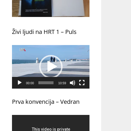
Živi ljudi na HRT 1 – Puls
Reproduktor
videozapisa
00:00
10:59
Prva konvencija – Vedran