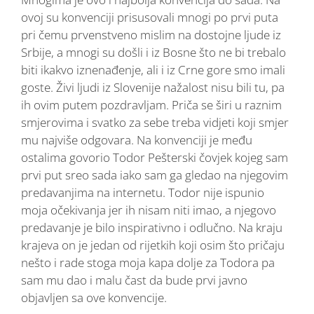
ovoj su konvenciji prisusovali mnogi po prvi puta
pri čemu prvenstveno mislim na dostojne ljude iz
Srbije, a mnogi su došli i iz Bosne što ne bi trebalo
biti ikakvo iznenađenje, ali i iz Crne gore smo imali
goste. Živi ljudi iz Slovenije nažalost nisu bili tu, pa
ih ovim putem pozdravljam. Priča se širi u raznim
smjerovima i svatko za sebe treba vidjeti koji smjer
mu najviše odgovara. Na konvenciji je među
ostalima govorio Todor Pešterski čovjek kojeg sam
prvi put sreo sada iako sam ga gledao na njegovim
predavanjima na internetu. Todor nije ispunio
moja očekivanja jer ih nisam niti imao, a njegovo
predavanje je bilo inspirativno i odlučno. Na kraju
krajeva on je jedan od rijetkih koji osim što pričaju
nešto i rade stoga moja kapa dolje za Todora pa
sam mu dao i malu čast da bude prvi javno
objavljen sa ove konvencije.