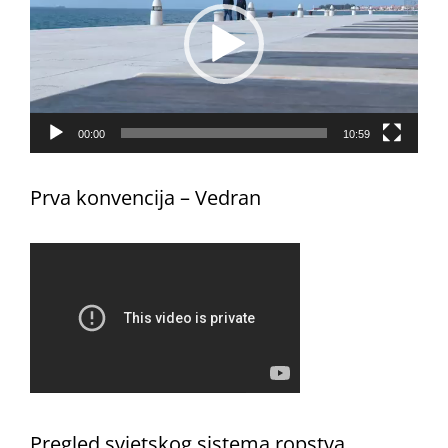
00:00
10:59
Prva konvencija – Vedran
Pregled svjetskog sistema ropstva