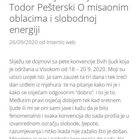
Todor Pešterski O misaonim
oblacima i slobodnoj
energiji
26/09/2020
od
Insertio web
Sliježu se dojmovi sa pete konvencije živih ljudi koja
je održana u Visokom od 18 – 20 9. 2020. Moji su
utisci uvijek isti. Ja sam zauzet ta tri dana i tek treći
dan iziđem iz mjehura te na pitanje kako mi je i
kako se osjećam odgovorim “dobro”. i to je to.
Međutim pravi osjećaj dobijem tek kad sretnem
ljude ili mi se oni sami jave i kažu da je bilo
fenomenalno i svaka konvencija do sada prošla je u
izvanrednom ozračju slobode, ljepote,
razumjevanja i nitko ikada nije zažalio što je došao.
Mnogima je ovo i najbolja konvencija do sada. Na