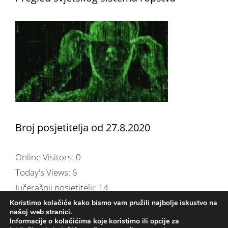
Broj posjetitelja od 27.8.2020
Online Visitors:
0
Today's Views:
6
Jučerašnji posjetitelji:
14
Total Views:
254.622
Koristimo kolačiće kako bismo vam pružili najbolje iskustvo na
našoj web stranici.
Ukupno pregledano stranica:
836
Informacije o kolačićima koje koristimo ili opcije za