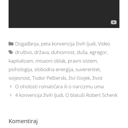
Događanja
,
peta konvencija živih ljudi
,
Video
društvo
,
država
,
duhovnost
,
duša
,
egregor
,
kapitalizam
,
misaoni oblak
,
pravni sistem
,
psihologija
,
slobodna energija
,
suverenitet
,
svijesnost
,
Todor Pešterski
,
živi čovjek
,
život
O oholosti romatičara ili o narcizmu uma
4 konvencija živih ljudi, O blatuši Robert Schenk
Komentiraj