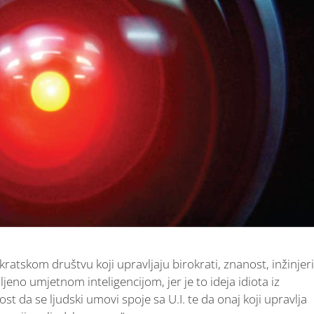
ratskom društvu koji upravljaju birokrati, znanost, inžinjeri
jeno umjetnom inteligencijom, jer je to ideja idiota iz
ost da se ljudski umovi spoje sa U.I. te da onaj koji upravlja