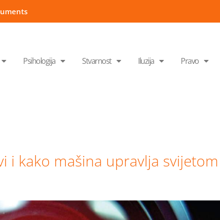
cuments
Psihologija
Stvarnost
Iluzija
Pravo
vi i kako mašina upravlja svijetom