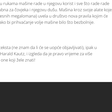
.I. u rukama mašine rade u njegovu korist i sve što rade rade
na za čovjeka i njegovu dušu. Mašina kroz svoje alate koje
vjesnih megalomana) uvela u društvo nova pravila kojim će
 kako bi prihvaćanje volje mašine bilo što bezbolnije.
eksta (ne znam da li će se uopće objavljivati), ipak u
arald Kautz, i izgleda da je pravo vrijeme za više
ne koji žele znati!