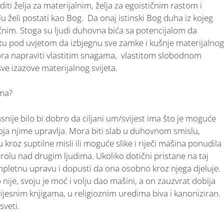
ti želja za materijalnim, želja za egoističnim rastom i
želi postati kao Bog. Da onaj istinski Bog duha iz kojeg
 sličnim. Stoga su ljudi duhovna bića sa potencijalom da
tu pod uvjetom da izbjegnu sve zamke i kušnje materijalnog
mora napraviti vlastitim snagama, vlastitom slobodnom
ve izazove materijalnog svijeta.
ima?
asnije bilo bi dobro da ciljani um/svijest ima što je moguće
koja njime upravlja. Mora biti slab u duhovnom smislu,
roz suptilne misli ili moguće slike i riječi mašina ponudila
trolu nad drugim ljudima. Ukoliko dotični pristane na taj
pletnu upravu i dopusti da ona osobno kroz njega djeluje.
o nije, svoju je moć i volju dao mašini, a on zauzvrat dobija
ijesnim knjigama, u religioznim uredima biva i kanoniziran.
sveti.