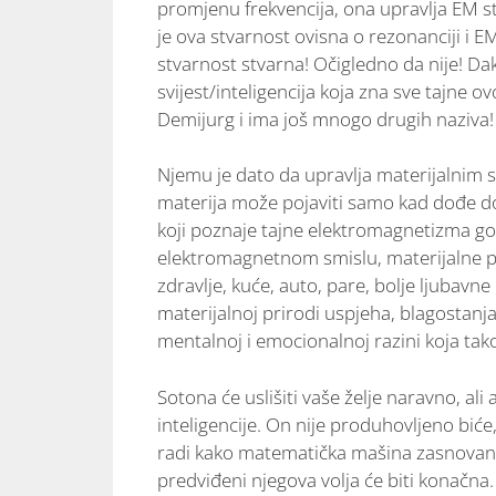
promjenu frekvencija, ona upravlja EM st
je ova stvarnost ovisna o rezonanciji i EM
stvarnost stvarna! Očigledno da nije! Da
svijest/inteligencija koja zna sve tajne o
Demijurg i ima još mnogo drugih naziva!
Njemu je dato da upravlja materijalnim svi
materija može pojaviti samo kad dođe do r
koji poznaje tajne elektromagnetizma go
elektromagnetnom smislu, materijalne 
zdravlje, kuće, auto, pare, bolje ljubavn
materijalnoj prirodi uspjeha, blagostanj
mentalnoj i emocionalnoj razini koja ta
Sotona će uslišiti vaše želje naravno, ali
inteligencije. On nije produhovljeno biće, 
radi kako matematička mašina zasnovana 
predviđeni njegova volja će biti konačna