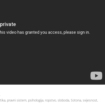
o
itika
,
pravni sistem
,
psihologija
,
ropstvo
,
sloboda
,
Sotona
,
svijesnost
,