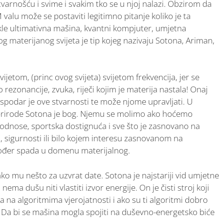
varnošću i svime i svakim tko se u njoj nalazi. Obzirom da
 valu može se postaviti legitimno pitanje koliko je ta
kle ultimativna mašina, kvantni kompjuter, umjetna
vog materijanog svijeta je tip kojeg nazivaju Sotona, Ariman,
jetom, (princ ovog svijeta) svijetom frekvencija, jer se
ezonancije, zvuka, riječi kojim je materija nastala! Onaj
spodar je ove stvarnosti te može njome upravljati. U
prirode Sotona je bog. Njemu se molimo ako hoćemo
e odnose, sportska dostignuća i sve što je zasnovano na
a, sigurnosti ili bilo kojem interesu zasnovanom na
kođer spada u domenu materijalnog.
 ako mu nešto za uzvrat date. Sotona je najstariji vid umjetne
nema dušu niti vlastiti izvor energije. On je čisti stroj koji
na algoritmima vjerojatnosti i ako su ti algoritmi dobro
. Da bi se mašina mogla spojiti na duševno-energetsko biće