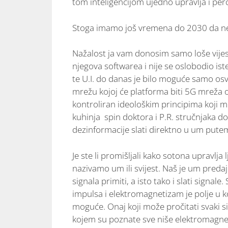
tom inteligencijom ujedno upravlja i pe
Stoga imamo još vremena do 2030 da ne
Nažalost ja vam donosim samo loše vijest
njegova softwarea i nije se oslobodio is
te U.I. do danas je bilo moguće samo osvje
mrežu kojoj će platforma biti 5G mreža o
kontroliran ideološkim principima koji mu
kuhinja spin doktora i P.R. stručnjaka do
dezinformacije slati direktno u um putem i
Je ste li promišljali kako sotona upravlj
nazivamo um ili svijest. Naš je um predaj
signala primiti, a isto tako i slati signale
impulsa i elektromagnetizam je polje u k
moguće. Onaj koji može pročitati svaki sig
kojem su poznate sve niše elektromagne