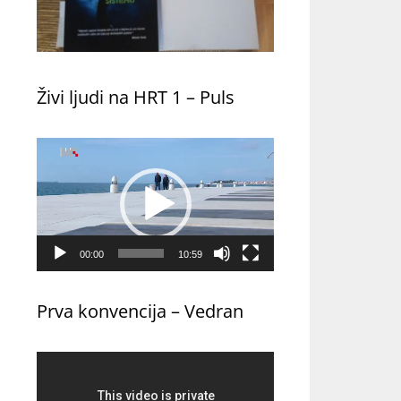
Živi ljudi na HRT 1 – Puls
Reproduktor
videozapisa
00:00
10:59
Prva konvencija – Vedran