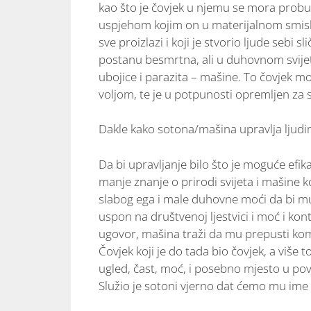
kao što je čovjek u njemu se mora probudi
uspjehom kojim on u materijalnom smislu 
sve proizlazi i koji je stvorio ljude sebi
postanu besmrtna, ali u duhovnom svije
ubojice i parazita – mašine. To čovjek 
voljom, te je u potpunosti opremljen za s
Dakle kako sotona/mašina upravlja ljud
Da bi upravljanje bilo što je moguće efik
manje znanje o prirodi svijeta i mašine 
slabog ega i male duhovne moći da bi mu k
uspon na društvenoj ljestvici i moć i kon
ugovor, mašina traži da mu prepusti kom
Čovjek koji je do tada bio čovjek, a više t
ugled, čast, moć, i posebno mjesto u pov
Služio je sotoni vjerno dat ćemo mu ime 