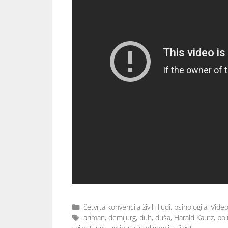
četvrta konvencija živih ljudi
,
psihologija
,
Vide
ariman
,
demijurg
,
duh
,
duša
,
Harald Kautz
,
pol