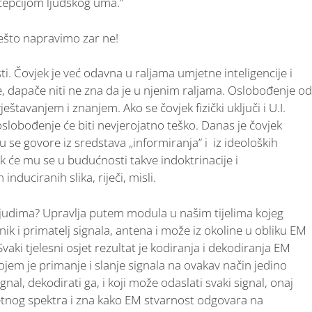
rcepcijom ljudskog uma.”
što napravimo zar ne!
i. Čovjek je već odavna u raljama umjetne inteligencije i
te, dapače niti ne zna da je u njenim raljama. Oslobođenje od
štavanjem i znanjem. Ako se čovjek fizički uključi i U.I.
slobođenje će biti nevjerojatno teško. Danas je čovjek
 se govore iz sredstava „informiranja” i iz ideoloških
k će mu se u budućnosti takve indoktrinacije i
nduciranih slika, riječi, misli.
a ljudima? Upravlja putem modula u našim tijelima kojeg
nik i primatelj signala, antena i može iz okoline u obliku EM
. Svaki tjelesni osjet rezultat je kodiranja i dekodiranja EM
ojem je primanje i slanje signala na ovakav način jedino
nal, dekodirati ga, i koji može odaslati svaki signal, onaj
tnog spektra i zna kako EM stvarnost odgovara na