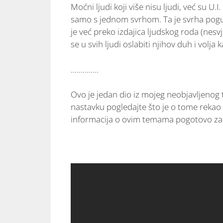
Moćni ljudi koji više nisu ljudi, već su U
samo s jednom svrhom. Ta je svrha pogub
je već preko izdajica ljudskog roda (nes
se u svih ljudi oslabiti njihov duh i volja
…………..
Ovo je jedan dio iz mojeg neobjavljenog t
nastavku pogledajte što je o tome rekao H
informacija o ovim temama pogotovo za o