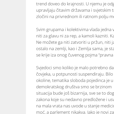
trend doveo do krajnosti. U njemu je odg
upravljaju čitavim državama i svjetskim
zločini na privrednom ili ratnom polju m
Svim grupama i kolektivima vlada jedna v
niti za glavu ni za rep, a kamoli kazniti.
Ne možete ga niti zatvoriti u pržun, niti 
ostalo na zemlji, kao i Zemlja sama, je st
se krije iza onog čuvenog pojma “pravna
Svjedoci smo koliko je malo potrebno da
čovjeka, u potpunosti suspendiraju. Bilo 
okoline, tematika sloboda pojedinca je u
demokratskog društva smo se brzinom prd
situacija bude još bizarnija, sve se to d
zakona koje su nedavno predložene i us
na mala vrata nas uvode u stanje medici
moć, a parlement nikakva. Iako je novi za