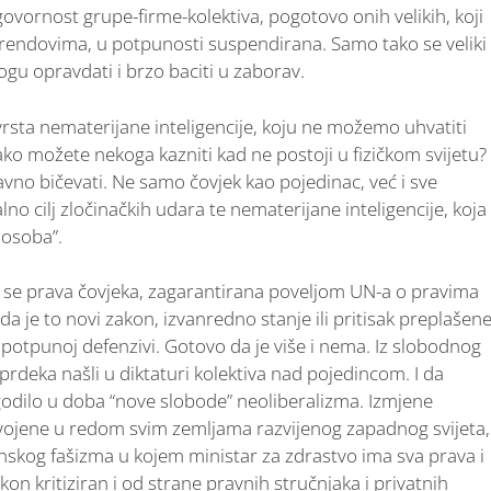
ovornost grupe-firme-kolektiva, pogotovo onih velikih, koji
 trendovima, u potpunosti suspendirana. Samo tako se veliki
ogu opravdati i brzo baciti u zaborav.
rsta nematerijane inteligencije, koju ne možemo uhvatiti
 Kako možete nekoga kazniti kad ne postoji u fizičkom svijetu?
javno bičevati. Ne samo čovjek kao pojedinac, već i sve
alno cilj zločinačkih udara te nematerijane inteligencije, koja
 osoba”.
 se prava čovjeka, zagarantirana poveljom UN-a o pravima
da je to novi zakon, izvanredno stanje ili pritisak preplašen
 potpunoj defenzivi. Gotovo da je više i nema. Iz slobodnog
eka našli u diktaturi kolektiva nad pojedincom. I da
ogodilo u doba “nove slobode” neoliberalizma. Izmjene
vojene u redom svim zemljama razvijenog zapadnog svijeta,
nskog fašizma u kojem ministar za zdrastvo ima sva prava i
kon kritiziran i od strane pravnih stručnjaka i privatnih