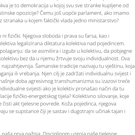
kva je to demokracija u kojoj svu sve stranke kupljene od
istinske opozicije? Čemu još uopće parlament, ako imamo
z stranaka u kojem faktički vlada jedno ministarstvo?
ni fizički. Njegova sloboda i prava su farsa, kao i
ektiva legalizirana diktatura kolektiva nad pojedincem.
spolaganju: da se asimiliira i izgubi u kolektivu, da pobjegne
 kolektivu bez da u njemu žrtvuje svoju individualnost. Ova
i najzahtjevnija. Šamanske tradicije nazivaju tu vještinu, koja
nja ili vrebanja. Njen cilj je zadržati individualnu svijest i
današnje doba agresivnog transhumanizma su izazovi treće
individualne svijesti ako je kolektiv pronašao način da tu
acije fizičko-energetskog tijela? Kolektivno silovanje, koje
 čisti akt tjelesne povrede. Koža pojedinca, njegova
aju se supstance čiji je sastav i dugotrajni učinak tajan i
st, naša prva pažnja. Disciplinom uzgoja naše tjelesne