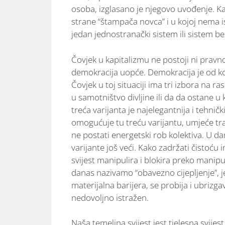
osoba, izglasano je njegovo uvođenje. Ka
strane “štampača novca” i u kojoj nema 
jedan jednostranački sistem ili sistem be
Čovjek u kapitalizmu ne postoji ni pravno 
demokracija uopće. Demokracija je od kol
Čovjek u toj situaciji ima tri izbora na ra
u samotništvo divljine ili da da ostane u
treća varijanta je najelegantnija i tehničk
omogućuje tu treću varijantu, umjeće traga
ne postati energetski rob kolektiva. U 
varijante još veći. Kako zadržati čistoću 
svijest manipulira i blokira preko manipul
danas nazivamo “obavezno cijepljenje”, je
materijalna barijera, se probija i ubrizgav
nedovoljno istražen.
Naša temeljna svijest jest tjelesna svije