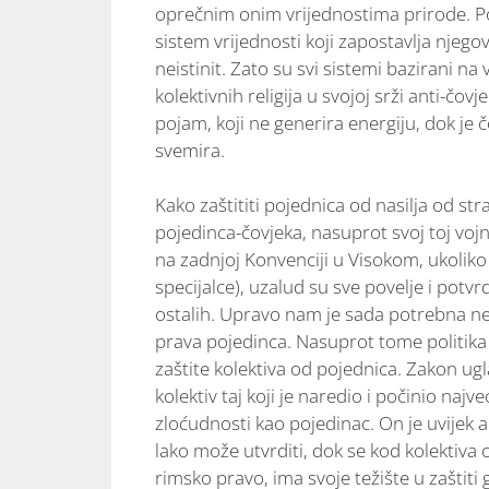
oprečnim onim vrijednostima prirode. Poje
sistem vrijednosti koji zapostavlja njeg
neistinit. Zato su svi sistemi bazirani n
kolektivnih religija u svojoj srži anti-čov
pojam, koji ne generira energiju, dok je
svemira.
Kako zaštititi pojednica od nasilja od str
pojedinca-čovjeka, nasuprot svoj toj vojn
na zadnjoj Konvenciji u Visokom, ukoliko 
specijalce), uzalud su sve povelje i potvr
ostalih. Upravo nam je sada potrebna ne
prava pojedinca. Nasuprot tome politi
zaštite kolektiva od pojednica. Zakon ugl
kolektiv taj koji je naredio i počinio naj
zloćudnosti kao pojedinac. On je uvijek 
lako može utvrditi, dok se kod kolektiva
rimsko pravo, ima svoje težište u zaštit