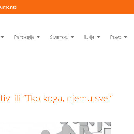
cuments
Psihologija
Stvarnost
Iluzija
Pravo
iv ili “Tko koga, njemu sve!”