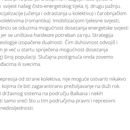
vijest našeg čisto-energetskog tijela, tj. drugu pažnju.
jalizacije (učenja i odrastanja u kolektivu) i čarobnjačkim
kolektivima (romantika). Imobilizacijom tjelesne svijesti,
edincu se oduzima mogućnost dosezanja energetske svijesti
 jer se uništava
hardware
potreban za nju. Strategija
ideologije izopačene dualnosti. Čim duhovnost odvojiš i
in je već u startu spriječena mogućnost dosezanja
) široj populaciji. Slučajna postignuća onda zovemo
uđacima ili svecima.
presija od strane kolektiva, nije moguće ostvariti nikakvo
, kojima će biti zagarantirano preživljavanje na duži rok.
atori državnog sistema na području Balkana i nekih
i samo sreći što u tim područjima pravni i represivni
i nedosljednosti.