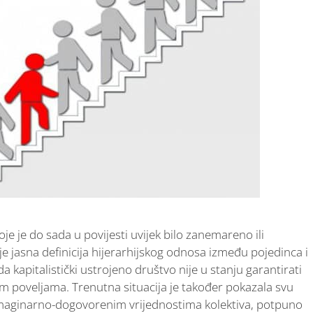
je je do sada u povijesti uvijek bilo zanemareno ili
e jasna definicija hijerarhijskog odnosa između pojedinca i
da kapitalistički ustrojeno društvo nije u stanju garantirati
jim poveljama. Trenutna situacija je također pokazala svu
maginarno-dogovorenim vrijednostima kolektiva, potpuno