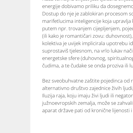
energije dobivamo priliku da dosegnemo s
Dostup do nje je zablokiran procesom soci
marifetlucima inteligencije koja upravlja 
putem npr. trovanjem cijepljenjem, poj
(ili kako je romantičari zovu: duhovnost),
kolektiva je uvijek implicirala upotrebu 
suprostaviš tjelesnom, na vrlo lukav nač
energetske sfere (duhovnog, spiritualnog
čudima, a te čudake se onda proziva ili l
Bez sveobuhvatne zaštite pojedinca od re
alternativno društvo zajednice živih ljudi
Iluzija raja, koju imaju živi ljudi ili neg
južnoevropskih zemalja, može se zahvalit
aparat države pati od kronične lijenosti 