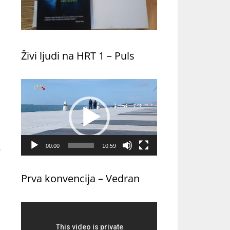
Živi ljudi na HRT 1 – Puls
Reproduktor
videozapisa
00:00
10:59
e
Prva konvencija – Vedran