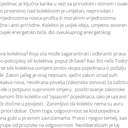
dinac je ključna karika u vezi sa prirodom i istinom i svaki
ovo prvenstvo nad kolektivom je umjetan, neprirodan i
a vrijednostima novca-profita ili moralnim vrijednostima
ječne i anti-prirodne. Kolektiv je uvijek ideja, umjetno stvoren
 čovjek energetsko biće, dio sveukupnog energetskog
ane kolektiva? Koja sila može zagarantirati i odbraniti prava
o-policijskoj sili kolektiva, poput države? Kao što reče Todor
se sile kolektiva usmjere protiv skupa pojedinaca (i pošalju
de. Zakon jačeg je onaj nepisani, vječni zakon iznad svih
kakva nova, revidirana povelja (zakonska osnova) za zaštitu
ka ide u potpuno supronom smjeru: pooštravanje zakonske
avnom štiti kolektiv od “opasnih” pojedinaca, iako je upravo
veće zločine u povijesti. Zanimljivo da kolektiv nema tu auru
a priori dobar. Osim toga, odgovornost se kod pojedinca
 ona gubi u pravnim zavrzlamama. Pravo i njegov temelj, kao
i grupe od prozivke na odgovornost. Neoliberalizam je taj